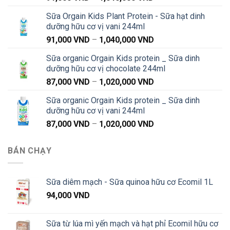
giá:
Sữa Orgain Kids Plant Protein - Sữa hạt dinh
từ
dưỡng hữu cơ vị vani 244ml
91,000 VND
Khoảng
91,000
VND
–
1,040,000
VND
đến
giá:
1,040,000 VND
Sữa organic Orgain Kids protein _ Sữa dinh
từ
dưỡng hữu cơ vị chocolate 244ml
91,000 VND
Khoảng
87,000
VND
–
1,020,000
VND
đến
giá:
1,040,000 VND
Sữa organic Orgain Kids protein _ Sữa dinh
từ
dưỡng hữu cơ vị vani 244ml
87,000 VND
Khoảng
87,000
VND
–
1,020,000
VND
đến
giá:
1,020,000 VND
từ
BÁN CHẠY
87,000 VND
đến
1,020,000 VND
Sữa diêm mạch - Sữa quinoa hữu cơ Ecomil 1L
94,000
VND
Sữa từ lúa mì yến mạch và hạt phỉ Ecomil hữu cơ