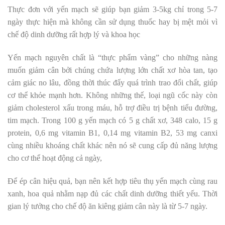
Thực đơn với yến mạch sẽ giúp bạn giảm 3-5kg chỉ trong 5-7
ngày thực hiện mà không cần sử dụng thuốc hay bị mệt mỏi vì
chế độ dinh dưỡng rất hợp lý và khoa học
Yến mạch nguyên chất là “thực phẩm vàng” cho những nàng
muốn giảm cân bởi chúng chứa lượng lớn chất xơ hòa tan, tạo
cảm giác no lâu, đồng thời thúc đẩy quá trình trao đổi chất, giúp
cơ thể khỏe mạnh hơn. Không những thế, loại ngũ cốc này còn
giảm cholesterol xấu trong máu, hỗ trợ điều trị bệnh tiểu đường,
tim mạch. Trong 100 g yến mạch có 5 g chất xơ, 348 calo, 15 g
protein, 0,6 mg vitamin B1, 0,14 mg vitamin B2, 53 mg canxi
cùng nhiều khoáng chất khác nên nó sẽ cung cấp đủ năng lượng
cho cơ thể hoạt động cả ngày,
Để ép cân hiệu quả, bạn nên kết hợp tiêu thụ yến mạch cùng rau
xanh, hoa quả nhằm nạp đủ các chất dinh dưỡng thiết yếu. Thời
gian lý tưởng cho chế độ ăn kiêng giảm cân này là từ 5-7 ngày.