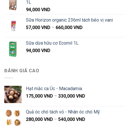
1L
94,000
VND
Sữa Horizon organic 236ml tách béo vị vani
Khoảng
57,000
VND
–
660,000
VND
giá:
từ
Sữa dừa hữu cơ Ecomil 1L
57,000 VND
94,000
VND
đến
660,000 VND
ĐÁNH GIÁ CAO
Hạt mắc ca Úc - Macadamia
Khoảng
175,000
VND
–
330,000
VND
giá:
từ
Quả óc chó tách vỏ - Nhân óc chó Mỹ
175,000 VND
Khoảng
280,000
VND
–
540,000
VND
đến
giá:
330,000 VND