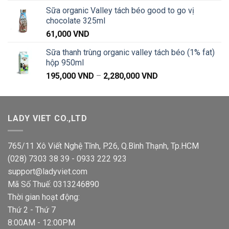
từ
Sữa organic Valley tách béo good to go vị
280,000 VND
chocolate 325ml
đến
61,000
VND
540,000 VND
Sữa thanh trùng organic valley tách béo (1% fat)
hộp 950ml
Khoảng
195,000
VND
–
2,280,000
VND
giá:
từ
195,000 VND
LADY VIET CO.,LTD
đến
2,280,000 VND
765/11 Xô Viết Nghệ Tĩnh, P.26, Q.Bình Thạnh, Tp.HCM
(028) 7303 38 39 - 0933 222 923
support@ladyviet.com
Mã Số Thuế: 0313246890
Thời gian hoạt động:
Thứ 2 - Thứ 7
8:00AM - 12:00PM