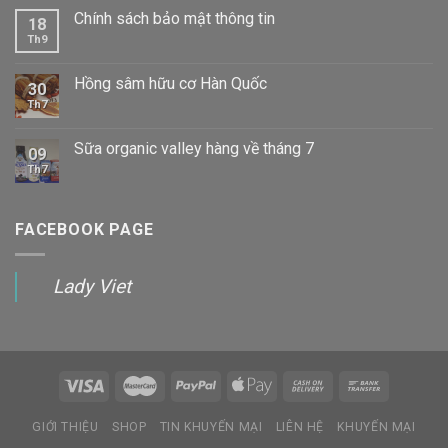
Chính sách bảo mật thông tin
18
Th9
Hồng sâm hữu cơ Hàn Quốc
30
Th7
Sữa organic valley hàng về tháng 7
09
Th7
FACEBOOK PAGE
Lady Viet
GIỚI THIỆU
SHOP
TIN KHUYẾN MẠI
LIÊN HỆ
KHUYẾN MẠI