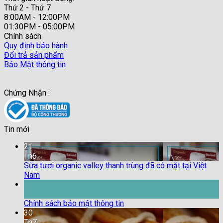
Thứ 2 - Thứ 7
8:00AM - 12:00PM
01:30PM - 05:00PM
Chính sách
Quy định bảo hành
Đổi trả sản phẩm
Bảo Mật thông tin
Chứng Nhận :
Tin mới
21
Th6
Sữa tươi organic valley thanh trùng đã có mặt tại Việt
Nam
18
Th9
Chính sách bảo mật thông tin
30
Th7