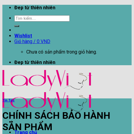
Skip
Đep từ thiên nhiên
to
Tìm
content
kiếm:
Wishlist
Giỏ hàng /
0
VND
Chưa có sản phẩm trong giỏ hàng.
Đep từ thiên nhiên
Tin Tức
CHÍNH SÁCH BẢO HÀNH
SẢN PHẨM
Trang chủ