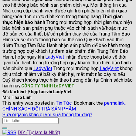
vào hệ thống bảo hành sản phẩm dịch vụ. Mọi thông tin của
Nhà cung cấp thành viên được ghi trên phiếu biên nhận giao
hàng/hóa đơn được đính kèm trong thùng hàng.
Thời gian
thực hiện bảo hành
Trong mọi trường hợp, thời gian thực hiện
bảo hành sản phẩm phụ thuộc vào chính sách và/hoặc mức
độ sẵn có của thiết bị/sản phẩm thay thế của Trung Tâm Bảo
Hành và sẽ được thông báo cụ thể cho Quý khách vào thời
điểm Trung Tâm Bảo Hành nhận sản phẩm để bảo hành trong
trường hợp quý khách tự đem sản phẩm đến Trung Tâm Bảo
Hành; hoặc ngay khi
LadyViet
nhận được thông báo về thời
gian bảo hành trong trường hợp quý khách thực hiện bảo hành
sản phẩm qua
LadyViet
Trong mọi trường hợp
LadyViet
không
chịu trách nhiệm về bất kỳ thiệt hại, mất mát nào xảy ra nếu
Quý khách không thực hiện theo hướng dẫn tại Chính sách bảo
hành này.
CÔNG TY TNHH LaDY VIET
Đối tác liên hệ hợp tác với Lady VIet
Mrs Thao Linh
This entry was posted in
Tin Tức
. Bookmark the
permalink
.
CHÍNH SÁCH ĐỔI TRẢ SẢN PHẨM
Sữa organic khác gì với sữa thông thường?
DIY (Tự làm là Nhất)