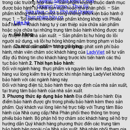
Organic Sangha Maeil – Hàn
trong các trường hợp sau: – Sản phẩm không thuộc danh mục
Organic Cremo – Thụy Sỹ
được bảo hành từ Nhà sản xuất hoặc nhà phân phối. – Sản
Sữa chua – Bơ – Phô mát Organic
phẩm không thỏa mãn một trong những điều kiện bảo hành ở
Thực phẩm hữu cơ
mục 1. – Số series, model sản phẩm không khớp với Phiếu
Liên hệ
bảo hành. – Khách hàng tự ý can thiệp sửa chữa sản phẩm
hoặc sửa chữa tại những trung tâm bảo hành không được sự
Giỏ hàng
ủy nhiệm của Nhà sản xuất. – Sản phẩm bị hư hỏng do lỗi
người sử dụng, và lỗi hư hỏng không nằm trong phạm vi bảo
Chưa có sản phẩm trong giỏ hàng.
hành của Nhà sản xuất. – Với trường hợp phát sinh phí bảo
hành, nhân viên chăm sóc khách hàng của
LadyViet
sẽ tư vấn
đầy đủ thông tin cho khách hàng trước khi tiến hành các thủ
tục bảo hành.
2. Thời hạn bảo hành:
Đối với ngành hàng thực phẩm và nguyên liệu làm đẹp, khách
hàng vui lòng kiểm tra kỹ trước khi nhận hàng LadyViet không
bảo hành với các ngành hàng này.
Đối với hàng điện tử, bảo hành theo quy định của nhà sản xuất,
tại trung tâm bảo hành của nhà sản xuất.
3. Phương thức áp dụng bảo hành
Địa điểm bảo hành: Địa
điểm bảo hành được ghi trong phiếu bảo hành kèm theo sản
phẩm. Quý khách vui lòng liên hệ trực tiếp với Trung tâm Bảo
hành của Nhà cung cấp/Nhà Phân phối theo thông tin trong
phiếu bảo hành. Bộ phận hỗ trợ chăm sóc khách hàng sẽ hỗ trợ
hướng dẫn Quý khách hàng phương thức đến các trung tâm
bảo hành bên ngoài của Nhà sản xuất, Nhà phân phối tham gia