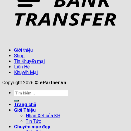
Giới thiệu
Shop
Tin Khuyến mại
Liên Hệ
Khuyến Mại
Copyright 2026 ©
ePartner.vn
Tìm
kiếm:
Trang chủ
Giới Thiệu
Nhận Xét của KH
Tin Tức
Chuyên mục đẹp