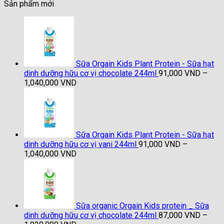
Sản phẩm mới
Sữa Orgain Kids Plant Protein - Sữa hạt
dinh dưỡng hữu cơ vị chocolate 244ml
91,000
VND
–
Khoảng
1,040,000
VND
giá:
từ
91,000 VND
đến
1,040,000 VND
Sữa Orgain Kids Plant Protein - Sữa hạt
dinh dưỡng hữu cơ vị vani 244ml
91,000
VND
–
Khoảng
1,040,000
VND
giá:
từ
91,000 VND
đến
1,040,000 VND
Sữa organic Orgain Kids protein _ Sữa
dinh dưỡng hữu cơ vị chocolate 244ml
87,000
VND
–