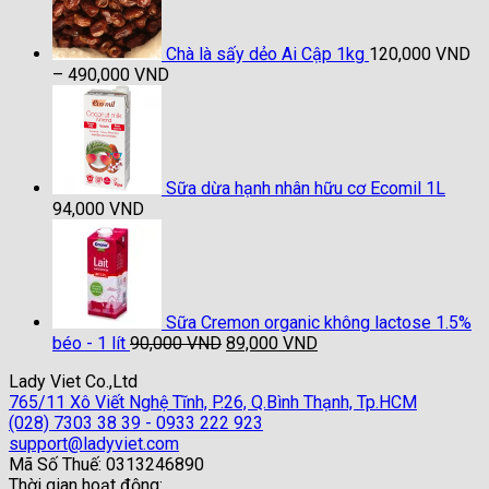
81,000 VND.
là:
79,900 VND.
Chà là sấy dẻo Ai Cập 1kg
120,000
VND
Khoảng
–
490,000
VND
giá:
từ
120,000 VND
đến
490,000 VND
Sữa dừa hạnh nhân hữu cơ Ecomil 1L
94,000
VND
Sữa Cremon organic không lactose 1.5%
Giá
Giá
béo - 1 lít
90,000
VND
89,000
VND
gốc
hiện
Lady Viet Co.,Ltd
là:
tại
765/11 Xô Viết Nghệ Tĩnh, P.26, Q.Bình Thạnh, Tp.HCM
90,000 VND.
là:
(028) 7303 38 39 - 0933 222 923
89,000 VND.
support@ladyviet.com
Mã Số Thuế: 0313246890
Thời gian hoạt động: