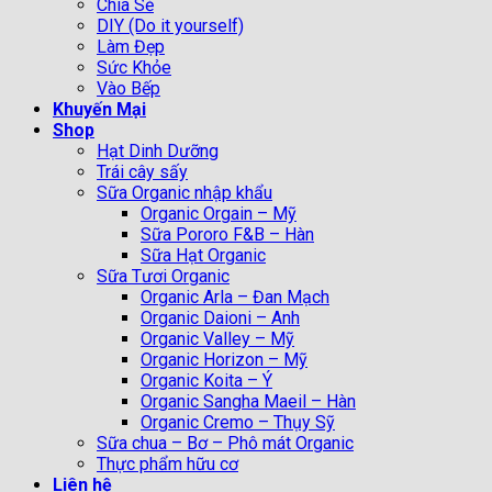
Chia Sẻ
DIY (Do it yourself)
Làm Đẹp
Sức Khỏe
Vào Bếp
Khuyến Mại
Shop
Hạt Dinh Dưỡng
Trái cây sấy
Sữa Organic nhập khẩu
Organic Orgain – Mỹ
Sữa Pororo F&B – Hàn
Sữa Hạt Organic
Sữa Tươi Organic
Organic Arla – Đan Mạch
Organic Daioni – Anh
Organic Valley – Mỹ
Organic Horizon – Mỹ
Organic Koita – Ý
Organic Sangha Maeil – Hàn
Organic Cremo – Thụy Sỹ
Sữa chua – Bơ – Phô mát Organic
Thực phẩm hữu cơ
Liên hệ