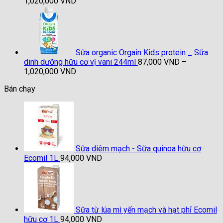
Khoảng
1,020,000
VND
giá:
từ
87,000 VND
đến
1,020,000 VND
Sữa organic Orgain Kids protein _ Sữa
dinh dưỡng hữu cơ vị vani 244ml
87,000
VND
–
Khoảng
1,020,000
VND
giá:
Bán chạy
từ
87,000 VND
đến
1,020,000 VND
Sữa diêm mạch - Sữa quinoa hữu cơ
Ecomil 1L
94,000
VND
Sữa từ lúa mì yến mạch và hạt phỉ Ecomil
hữu cơ 1L
94,000
VND