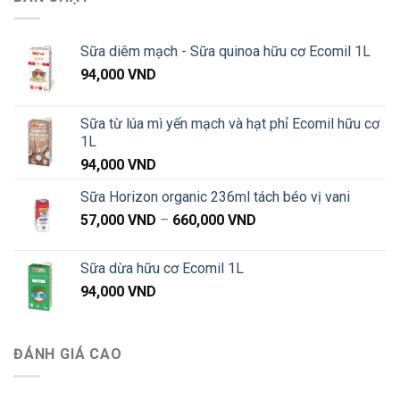
87,000 VND
đến
1,020,000 VND
Sữa diêm mạch - Sữa quinoa hữu cơ Ecomil 1L
94,000
VND
Sữa từ lúa mì yến mạch và hạt phỉ Ecomil hữu cơ
1L
94,000
VND
Sữa Horizon organic 236ml tách béo vị vani
Khoảng
57,000
VND
–
660,000
VND
giá:
từ
Sữa dừa hữu cơ Ecomil 1L
57,000 VND
94,000
VND
đến
660,000 VND
ĐÁNH GIÁ CAO