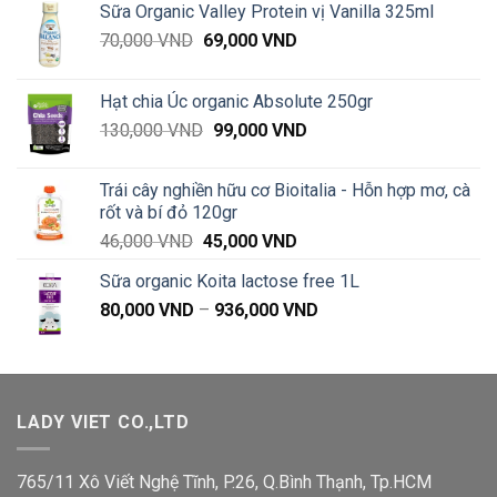
Sữa Organic Valley Protein vị Vanilla 325ml
Giá
Giá
70,000
VND
69,000
VND
gốc
hiện
là:
tại
Hạt chia Úc organic Absolute 250gr
70,000 VND.
là:
Giá
Giá
130,000
VND
99,000
VND
69,000 VND.
gốc
hiện
là:
tại
Trái cây nghiền hữu cơ Bioitalia - Hỗn hợp mơ, cà
130,000 VND.
là:
rốt và bí đỏ 120gr
99,000 VND.
Giá
Giá
46,000
VND
45,000
VND
gốc
hiện
Sữa organic Koita lactose free 1L
là:
tại
Khoảng
80,000
VND
–
46,000 VND.
936,000
VND
là:
giá:
45,000 VND.
từ
80,000 VND
đến
LADY VIET CO.,LTD
936,000 VND
765/11 Xô Viết Nghệ Tĩnh, P.26, Q.Bình Thạnh, Tp.HCM