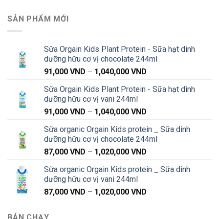
SẢN PHẨM MỚI
Sữa Orgain Kids Plant Protein - Sữa hạt dinh
dưỡng hữu cơ vị chocolate 244ml
Khoảng
91,000
VND
–
1,040,000
VND
giá:
Sữa Orgain Kids Plant Protein - Sữa hạt dinh
từ
dưỡng hữu cơ vị vani 244ml
91,000 VND
Khoảng
91,000
VND
–
1,040,000
VND
đến
giá:
1,040,000 VND
Sữa organic Orgain Kids protein _ Sữa dinh
từ
dưỡng hữu cơ vị chocolate 244ml
91,000 VND
Khoảng
87,000
VND
–
1,020,000
VND
đến
giá:
1,040,000 VND
Sữa organic Orgain Kids protein _ Sữa dinh
từ
dưỡng hữu cơ vị vani 244ml
87,000 VND
Khoảng
87,000
VND
–
1,020,000
VND
đến
giá:
1,020,000 VND
từ
BÁN CHẠY