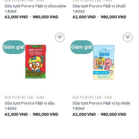
SỮA PORORO F&B - HÀN
SỮA PORORO F&B - HÀN
Sữa tươi Pororo F&B vị chocolate
Sữa tươi Pororo F&B vị chuối
140ml
140ml
Khoảng
Khoản
42,000
VND
–
980,000
VND
42,000
VND
–
980,000
VND
giá:
giá:
từ
từ
42,000 VND
42,00
đến
đến
980,000 VND
980,0
Giảm giá!
Giảm giá!
Thêm
Thêm
vào
vào
danh
danh
sách
sách
yêu
yêu
thích
thích
SỮA PORORO F&B - HÀN
SỮA PORORO F&B - HÀN
Sữa tươi Pororo F&B vị dâu
Sữa tươi Pororo F&B vị tự nhiên
140ml
140ml
Khoảng
Khoản
42,000
VND
–
980,000
VND
42,000
VND
–
980,000
VND
giá:
giá:
từ
từ
42,000 VND
42,00
đến
đến
980,000 VND
980,0