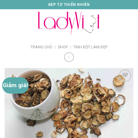
Skip
ĐEP TỪ THIÊN NHIÊN
to
content
TRANG CHỦ
/
SHOP
/
TINH BỘT LÀM ĐẸP
Giảm giá!
Thêm
vào
danh
sách
yêu
thích