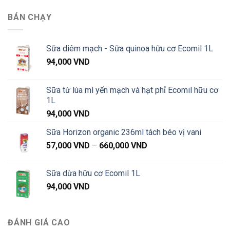
giá:
1,020,000 VND
từ
BÁN CHẠY
87,000 VND
đến
1,020,000 VND
Sữa diêm mạch - Sữa quinoa hữu cơ Ecomil 1L
94,000
VND
Sữa từ lúa mì yến mạch và hạt phỉ Ecomil hữu cơ
1L
94,000
VND
Sữa Horizon organic 236ml tách béo vị vani
Khoảng
57,000
VND
–
660,000
VND
giá:
từ
Sữa dừa hữu cơ Ecomil 1L
57,000 VND
94,000
VND
đến
660,000 VND
ĐÁNH GIÁ CAO