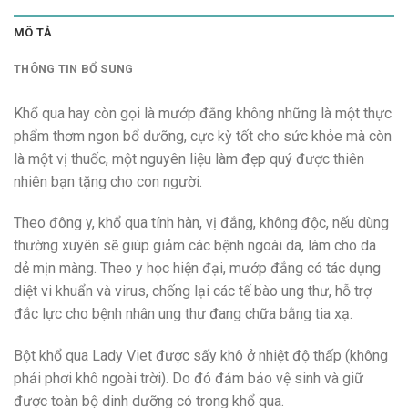
MÔ TẢ
THÔNG TIN BỔ SUNG
Khổ qua hay còn gọi là mướp đắng không những là một thực
phẩm thơm ngon bổ dưỡng, cực kỳ tốt cho sức khỏe mà còn
là một vị thuốc, một nguyên liệu làm đẹp quý được thiên
nhiên bạn tặng cho con người.
Theo đông y, khổ qua tính hàn, vị đắng, không độc, nếu dùng
thường xuyên sẽ giúp giảm các bệnh ngoài da, làm cho da
dẻ mịn màng. Theo y học hiện đại, mướp đắng có tác dụng
diệt vi khuẩn và virus, chống lại các tế bào ung thư, hỗ trợ
đắc lực cho bệnh nhân ung thư đang chữa bằng tia xạ.
Bột khổ qua Lady Viet được sấy khô ở nhiệt độ thấp (không
phải phơi khô ngoài trời). Do đó đảm bảo vệ sinh và giữ
được toàn bộ dinh dưỡng có trong khổ qua.