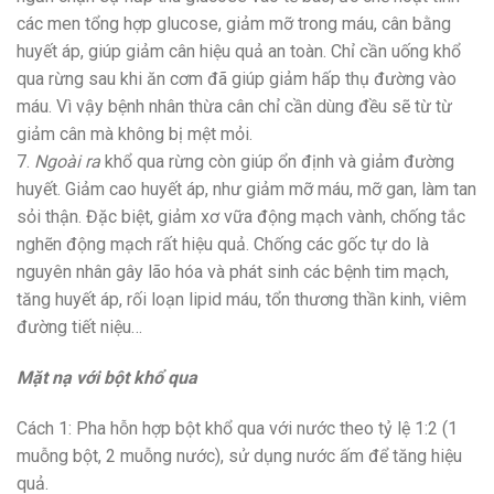
các men tổng hợp glucose, giảm mỡ trong máu, cân bằng
huyết áp, giúp giảm cân hiệu quả an toàn. Chỉ cần uống khổ
qua rừng sau khi ăn cơm đã giúp giảm hấp thụ đường vào
máu. Vì vậy bệnh nhân thừa cân chỉ cần dùng đều sẽ từ từ
giảm cân mà không bị mệt mỏi.
7.
Ngoài ra
khổ qua rừng còn giúp ổn định và giảm đường
huyết. Giảm cao huyết áp, như giảm mỡ máu, mỡ gan, làm tan
sỏi thận. Đặc biệt, giảm xơ vữa động mạch vành, chống tắc
nghẽn động mạch rất hiệu quả. Chống các gốc tự do là
nguyên nhân gây lão hóa và phát sinh các bệnh tim mạch,
tăng huyết áp, rối loạn lipid máu, tổn thương thần kinh, viêm
đường tiết niệu…
Mặt nạ với bột khổ qua
Cách 1: Pha hỗn hợp bột khổ qua với nước theo tỷ lệ 1:2 (1
muỗng bột, 2 muỗng nước), sử dụng nước ấm để tăng hiệu
quả.