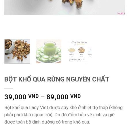
BỘT KHỔ QUA RỪNG NGUYÊN CHẤT
Khoảng
39,000
VND
–
89,000
VND
giá:
Bột khổ qua Lady Viet được sấy khô ở nhiệt độ thấp (không
từ
phải phơi khô ngoài trời). Do đó đảm bảo vệ sinh và giữ
39,000 VND
được toàn bộ dinh dưỡng có trong khổ qua.
đến