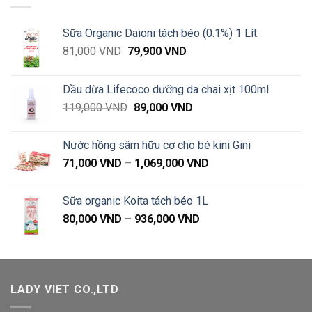
Sữa Organic Daioni tách béo (0.1%) 1 Lít
Giá
Giá
81,000
VND
79,900
VND
gốc
hiện
là:
tại
Dầu dừa Lifecoco dưỡng da chai xịt 100ml
81,000 VND.
là:
Giá
Giá
119,000
VND
89,000
VND
79,900 VND.
gốc
hiện
là:
tại
Nước hồng sâm hữu cơ cho bé kini Gini
119,000 VND.
là:
Khoảng
71,000
VND
–
1,069,000
VND
89,000 VND.
giá:
từ
Sữa organic Koita tách béo 1L
71,000 VND
Khoảng
80,000
VND
–
936,000
VND
đến
giá:
1,069,000 VND
từ
80,000 VND
đến
LADY VIET CO.,LTD
936,000 VND