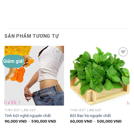
SẢN PHẨM TƯƠNG TỰ
Giảm giá!
Thêm
Thêm
vào
vào
danh
danh
sách
sách
yêu
yêu
thích
thích
TINH BỘT LÀM ĐẸP
TINH BỘT LÀM ĐẸP
Tinh bột nghệ nguyên chất
Bột Bạc hà nguyên chất
Khoảng
Khoản
90,000
VND
–
590,000
VND
60,000
VND
–
500,000
VND
giá:
giá:
từ
từ
90,000 VND
60,00