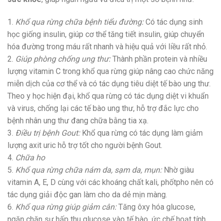
1.
Khổ qua rừng chữa bệnh tiểu đường:
Có tác dụng sinh
học giống insulin, giúp cơ thể tăng tiết insulin, giúp chuyển
hóa đường trong máu rất nhanh và hiệu quả với liều rất nhỏ.
2.
Giúp phòng chống ung thư:
Thành phần protein và nhiều
lượng vitamin C trong khổ qua rừng giúp nâng cao chức năng
miễn dịch của cơ thể và có tác dụng tiêu diệt tế bào ung thư.
Theo y học hiện đại, khổ qua rừng có tác dụng diệt vi khuẩn
và virus, chống lại các tế bào ung thư, hỗ trợ đắc lực cho
bệnh nhân ung thư đang chữa bằng tia xạ.
3.
Điều trị bệnh Gout:
Khổ qua rừng có tác dụng làm giảm
lượng axit uric hỗ trợ tốt cho người bệnh Gout.
4.
Chữa ho
5.
Khổ qua rừng chữa nám da, sạm da, mụn:
Nhờ giàu
vitamin A, E, D cùng với các khoáng chất kali, phốtpho nên có
tác dụng giải độc gan làm cho da dẻ mịn màng.
6.
Khổ qua rừng giúp giảm cân:
Tăng ôxy hóa glucose,
ngăn chặn sự hấp thu glucose vào tế bào, ức chế hoạt tính