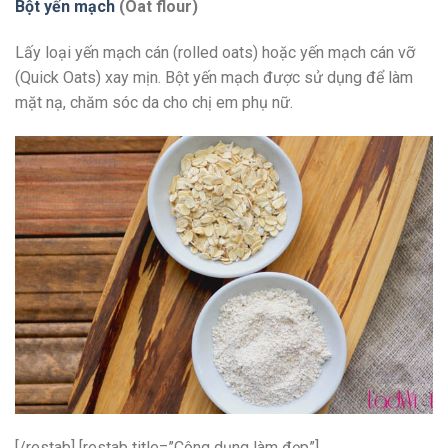
Bột yến mạch
(Oat flour)
Lấy loại yến mạch cán (rolled oats) hoặc yến mạch cán vỡ
(Quick Oats) xay mịn. Bột yến mạch được sử dụng để làm
mặt nạ, chăm sóc da cho chị em phụ nữ.
[/restab] [restab title=”Công dụng làm đẹp”]