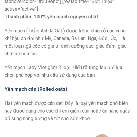
tabhovercolor=”#239ebc”] [restab title=”Giới Thiệu”
active=”active”]
Thành phần:
100% yến mạch nguyên chất
Yến mạch ( tiếng Anh là Oat ) được trồng nhiều ở các vùng
khí hậu ôn đới như Mỹ, Canada, Ba Lan, Nga, Đức , Úc,… là
một loại ngũ cốc có giá trị dinh dưỡng cao, giàu đạm, giàu
chất xơ hòa tan.
Yến mạch Lady Viet gồm 3 loại. Hiểu rõ từng loại để lựa
chọn phù hợp với nhu cầu sử dụng của bạn.
Yến mạch cán (Rolled oats)
Hạt yến mạch được cán dẹt. Đây là loại yến mạch phổ biến
hay được dùng cho các chị em giảm cân hoặc ăn hàng ngày
bổ sung năng lượng và tốt cho sức khỏe.