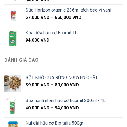
Sữa Horizon organic 236ml tách béo vị vani
Khoảng
57,000
VND
–
660,000
VND
giá:
từ
Sữa dừa hữu cơ Ecomil 1L
57,000 VND
94,000
VND
đến
660,000 VND
ĐÁNH GIÁ CAO
BỘT KHỔ QUA RỪNG NGUYÊN CHẤT
Khoảng
39,000
VND
–
89,000
VND
giá:
từ
Sữa hạnh nhân hữu cơ Ecomil 200ml - 1L
39,000 VND
Khoảng
40,000
VND
–
94,000
VND
đến
giá:
89,000 VND
từ
Nui dài hữu cơ Bioitalia 500gr
40,000 VND