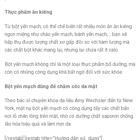
Thực phẩm ăn kiêng
Từ bột yến mạch, có thể chế biến rất nhiều món ăn ăn kiêng
ngon miệng như cháo yến mạch, bánh yến mạch,… bạn sẽ
hấp thụ được lượng chất xơ gấp đôi so với hàm lượng mà
các chất bột khác mang lại, nhưng lại chứa rất ít calo.
Bột yến mạch không chỉ là một loại thực phẩm bổ dưỡng, mà
còn có những công dụng khá bất ngờ đối với sức khỏe.
Bột yến mạch dùng để chăm sóc da mặt
Theo bác sĩ chuyên khoa da liễu Amy Wechsler đến từ New
York, mặt nạ bột yến mạch có công dụng tẩy các chất bẩn
nơi lỗ chân lông trên mặt, nhờ có dưỡng chất saponin chống
lão hóa hiệu quả và làm mịn da.
[/restab] [restab title=”Hướng dẫn sử dụng”]