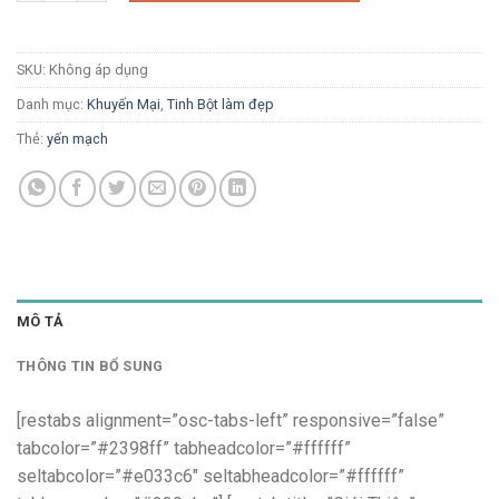
SKU:
Không áp dụng
Danh mục:
Khuyến Mại
,
Tinh Bột làm đẹp
Thẻ:
yến mạch
MÔ TẢ
THÔNG TIN BỔ SUNG
[restabs alignment=”osc-tabs-left” responsive=”false”
tabcolor=”#2398ff” tabheadcolor=”#ffffff”
seltabcolor=”#e033c6″ seltabheadcolor=”#ffffff”