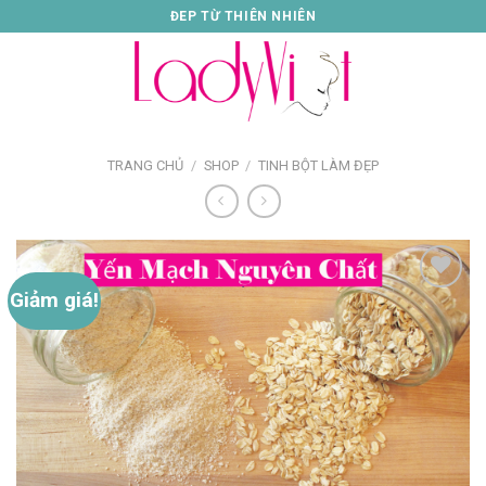
Skip
ĐEP TỪ THIÊN NHIÊN
to
content
TRANG CHỦ
/
SHOP
/
TINH BỘT LÀM ĐẸP
Giảm giá!
Thêm
vào
danh
sách
yêu
thích