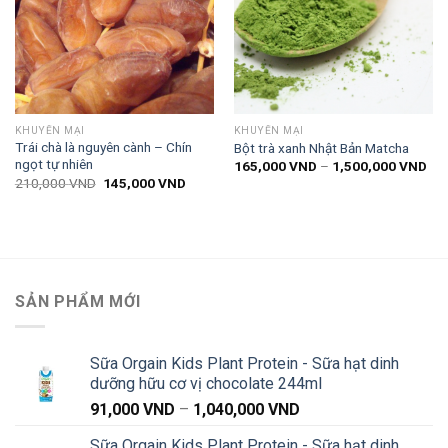
Thêm
Thêm
vào
vào
danh
danh
sách
sách
yêu
yêu
thích
thích
KHUYẾN MẠI
KHUYẾN MẠI
Trái chà là nguyên cành – Chín
Bột trà xanh Nhật Bản Matcha
ngọt tự nhiên
Kh
165,000
VND
–
1,500,000
VND
giá:
Giá
Giá
210,000
VND
145,000
VND
từ
gốc
hiện
165
là:
tại
đến
210,000 VND.
là:
1,5
145,000 VND.
SẢN PHẨM MỚI
Sữa Orgain Kids Plant Protein - Sữa hạt dinh
dưỡng hữu cơ vị chocolate 244ml
Khoảng
91,000
VND
–
1,040,000
VND
giá:
Sữa Orgain Kids Plant Protein - Sữa hạt dinh