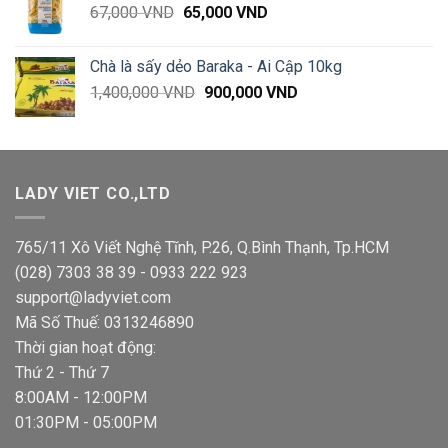
Giá
Giá
67,000
VND
65,000
VND
đến
gốc
hiện
94,000 VND
là:
tại
Chà là sấy dẻo Baraka - Ai Cập 10kg
67,000 VND.
là:
Giá
Giá
1,400,000
VND
900,000
VND
65,000 VND.
gốc
hiện
là:
tại
1,400,000 VND.
là:
900,000 VND.
LADY VIET CO.,LTD
765/11 Xô Viết Nghệ Tĩnh, P.26, Q.Bình Thạnh, Tp.HCM
(028) 7303 38 39 - 0933 222 923
support@ladyviet.com
Mã Số Thuế: 0313246890
Thời gian hoạt động:
Thứ 2 - Thứ 7
8:00AM - 12:00PM
01:30PM - 05:00PM