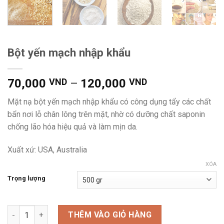
Bột yến mạch nhập khẩu
Khoảng
70,000
VND
–
120,000
VND
giá:
Mặt nạ bột yến mạch nhập khẩu có công dụng tẩy các chất
từ
bẩn nơi lỗ chân lông trên mặt, nhờ có dưỡng chất saponin
70,000 VND
chống lão hóa hiệu quả và làm mịn da.
đến
120,000 VND
Xuất xứ: USA, Australia
XÓA
Trọng lượng
Bột yến mạch nhập khẩu số lượng
THÊM VÀO GIỎ HÀNG