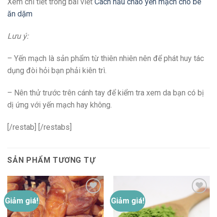
Xem chi tiết trong bài viết
Cách nấu cháo yến mạch cho bé
ăn dặm
Lưu ý:
– Yến mạch là sản phẩm từ thiên nhiên nên để phát huy tác
dụng đòi hỏi bạn phải kiên trì.
– Nên thử trước trên cánh tay để kiểm tra xem da bạn có bị
dị ứng với yến mạch hay không.
[/restab] [/restabs]
SẢN PHẨM TƯƠNG TỰ
Giảm giá!
Giảm giá!