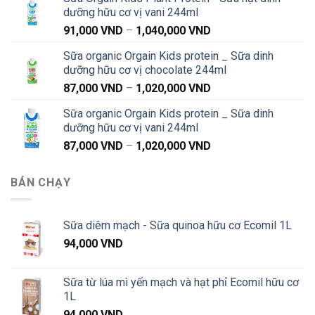
từ
dưỡng hữu cơ vị vani 244ml
91,000 VND
Khoảng
91,000
VND
–
1,040,000
VND
đến
giá:
1,040,000 VND
Sữa organic Orgain Kids protein _ Sữa dinh
từ
dưỡng hữu cơ vị chocolate 244ml
91,000 VND
Khoảng
87,000
VND
–
1,020,000
VND
đến
giá:
1,040,000 VND
Sữa organic Orgain Kids protein _ Sữa dinh
từ
dưỡng hữu cơ vị vani 244ml
87,000 VND
Khoảng
87,000
VND
–
1,020,000
VND
đến
giá:
1,020,000 VND
từ
BÁN CHẠY
87,000 VND
đến
1,020,000 VND
Sữa diêm mạch - Sữa quinoa hữu cơ Ecomil 1L
94,000
VND
Sữa từ lúa mì yến mạch và hạt phỉ Ecomil hữu cơ
1L
94,000
VND