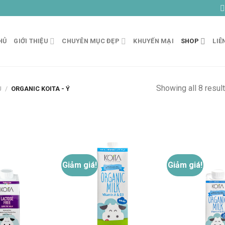
HỦ
GIỚI THIỆU
CHUYÊN MỤC ĐẸP
KHUYẾN MẠI
SHOP
LIÊ
Showing all 8 resul
U
/
ORGANIC KOITA - Ý
Giảm giá!
Giảm giá!
Thêm
Thêm
vào
vào
danh
danh
sách
sách
yêu
yêu
thích
thích