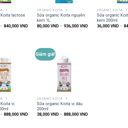
A - Ý
ORGANIC KOITA - Ý
ORGANIC KOITA - Ý
Koita lactose
Sữa organic Koita nguyên
Sữa organic Koi
kem 1L
kem 200ml
Khoảng
Khoảng
–
840,000
VND
80,000
VND
–
936,000
VND
36,000
VND
–
8
giá:
giá:
từ
từ
36,000 VND
80,000 VND
đến
đến
840,000 VND
936,000 VND
Giảm giá!
Thêm
Thêm
vào
vào
danh
danh
sách
sách
yêu
yêu
thích
thích
A - Ý
ORGANIC KOITA - Ý
Koita vị
Sữa organic Koita vị dâu
00ml
200ml
Khoảng
Khoảng
–
888,000
VND
38,000
VND
–
888,000
VND
giá:
giá:
từ
từ
38,000 VND
38,000 VND