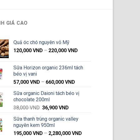
H GIÁ CAO
Quả óc chó nguyên vỏ Mỹ
Khoảng
120,000
VND
–
220,000
VND
giá:
từ
Sữa Horizon organic 236ml tách
120,000 VND
béo vị vani
đến
Khoảng
57,000
VND
–
660,000
VND
220,000 VND
giá:
Sữa organic Daioni tách béo vị
từ
chocolate 200ml
57,000 VND
Giá
Giá
38,000
VND
36,900
VND
đến
gốc
hiện
660,000 VND
Sữa thanh trùng organic valley
là:
tại
nguyên kem 950ml
38,000 VND.
là:
Khoảng
195,000
VND
–
2,280,000
VND
36,900 VND.
giá: