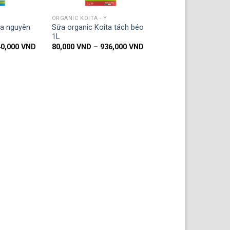
ORGANIC KOITA - Ý
ta nguyên
Sữa organic Koita tách béo
1L
Khoảng
Khoảng
40,000
VND
80,000
VND
–
936,000
VND
giá:
giá:
từ
từ
36,000 VND
80,000 VND
đến
đến
840,000 VND
936,000 VND