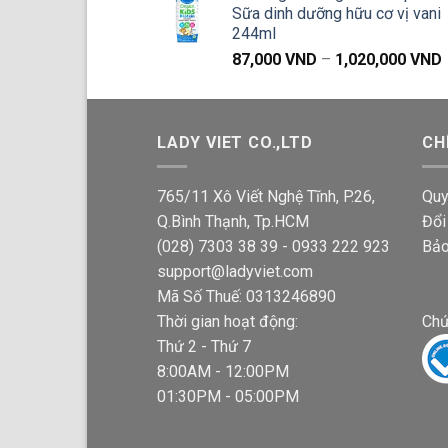
Sữa dinh dưỡng hữu cơ vị vani
244ml
87,000
VND
–
1,020,000
VND
g
LADY VIET CO.,LTD
CH
765/11 Xô Viết Nghệ Tĩnh, P.26,
Quy
Q.Bình Thạnh, Tp.HCM
Đổi
(028) 7303 38 39 - 0933 222 923
Bảo
support@ladyviet.com
Mã Số Thuế: 0313246890
Thời gian hoạt động:
Chứ
Thứ 2 - Thứ 7
8:00AM - 12:00PM
01:30PM - 05:00PM