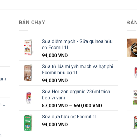
đến
đến
888,000 VND
888,000 VND
BÁN CHẠY
ĐÁN
-
Sữa diêm mạch - Sữa quinoa hữu
cơ Ecomil 1L
94,000
VND
Khoảng
Sữa từ lúa mì yến mạch và hạt phỉ
iá:
-
Ecomil hữu cơ 1L
từ
ani
91,000 VND
94,000
VND
đến
Sữa Horizon organic 236ml tách
Khoảng
1,040,000 VND
béo vị vani
iá:
n _
từ
Khoảng
57,000
VND
–
660,000
VND
91,000 VND
giá:
Sữa dừa hữu cơ Ecomil 1L
đến
từ
Khoảng
1,040,000 VND
94,000
VND
57,000 VND
iá:
đến
n _
từ