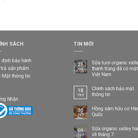
660,000 VND
87,000 VND
đến
Khoảng
1,020,000 VND
iá:
từ
87,000 VND
ÍNH SÁCH
đến
TIN MỚI
1,020,000 VND
 định bảo hành
Sữa tươi organic vall
21
 trả sản phẩm
thanh trùng đã có mặt
Th6
Việt Nam
 Mật thông tin
Chính sách bảo mật
18
thông tin
Th9
ng Nhận :
Hồng sâm hữu cơ Hà
30
Quốc
Th7
Sữa organic valley h
09
về tháng 7
Th7