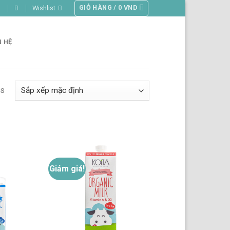
GIỎ HÀNG /
0
VND
Wishlist
N HỆ
ts
Giảm giá!
Thêm
Thêm
vào
vào
danh
danh
sách
sách
yêu
yêu
thích
thích