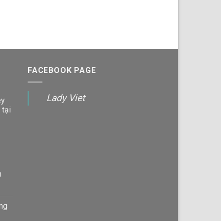
từ
195,000 VND
đến
2,280,000 VND
FACEBOOK PAGE
Lady Viet
ey
 tại
n
àng