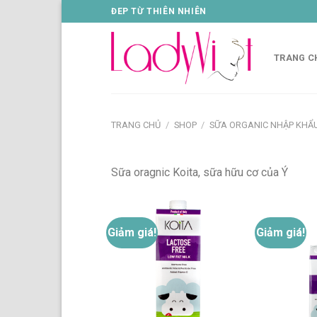
Skip
ĐEP TỪ THIÊN NHIÊN
to
content
TRANG C
TRANG CHỦ
/
SHOP
/
SỮA ORGANIC NHẬP KHẨ
Sữa oragnic Koita, sữa hữu cơ của Ý
Giảm giá!
Giảm giá!
Thêm
vào
danh
sách
yêu
thích