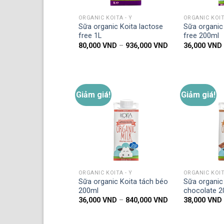
ORGANIC KOITA - Ý
ORGANIC KOIT
Sữa organic Koita lactose
Sữa organic 
free 1L
free 200ml
Khoảng
80,000
VND
–
936,000
VND
36,000
VND
giá:
từ
80,000 VND
đến
936,000 VND
Giảm giá!
Giảm giá!
Thêm
vào
danh
sách
yêu
thích
ORGANIC KOITA - Ý
ORGANIC KOIT
Sữa organic Koita tách béo
Sữa organic 
200ml
chocolate 2
Khoảng
36,000
VND
–
840,000
VND
38,000
VND
giá:
từ
36,000 VND