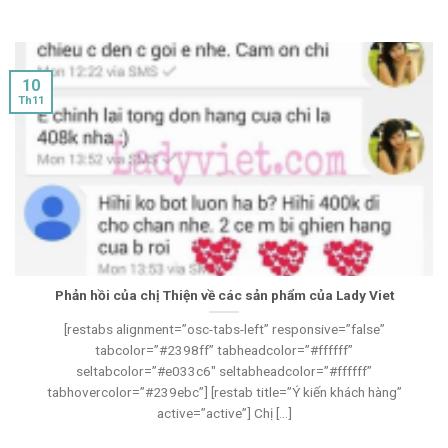
10
Th11
Phản hồi của chị Thiện về các sản phẩm của Lady Viet
[restabs alignment=”osc-tabs-left” responsive=”false”
tabcolor=”#2398ff” tabheadcolor=”#ffffff”
seltabcolor=”#e033c6″ seltabheadcolor=”#ffffff”
tabhovercolor=”#239ebc”] [restab title=”Ý kiến khách hàng”
active=”active”] Chị [...]