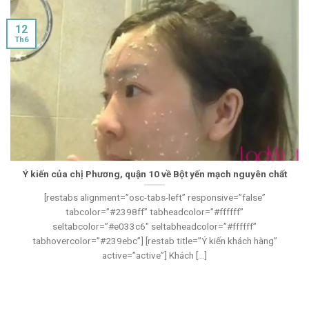
12
Th6
Ý kiến của chị Phương, quận 10 về Bột yến mạch nguyên chất
[restabs alignment=”osc-tabs-left” responsive=”false”
tabcolor=”#2398ff” tabheadcolor=”#ffffff”
seltabcolor=”#e033c6″ seltabheadcolor=”#ffffff”
tabhovercolor=”#239ebc”] [restab title=”Ý kiến khách hàng”
active=”active”] Khách [...]