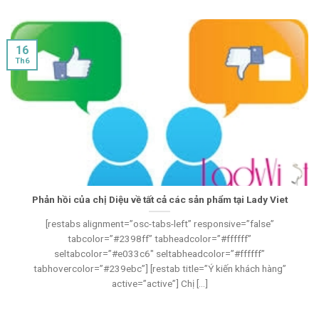
16
Th6
Phản hồi của chị Diệu về tất cả các sản phẩm tại Lady Viet
[restabs alignment=”osc-tabs-left” responsive=”false”
tabcolor=”#2398ff” tabheadcolor=”#ffffff”
seltabcolor=”#e033c6″ seltabheadcolor=”#ffffff”
tabhovercolor=”#239ebc”] [restab title=”Ý kiến khách hàng”
active=”active”] Chị [...]