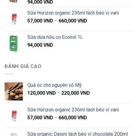
94,000
VND
Sữa Horizon organic 236ml tách béo vị vani
Khoảng
57,000
VND
–
660,000
VND
giá:
từ
Sữa dừa hữu cơ Ecomil 1L
57,000 VND
94,000
VND
đến
660,000 VND
ĐÁNH GIÁ CAO
Quả óc chó nguyên vỏ Mỹ
Khoảng
120,000
VND
–
220,000
VND
giá:
từ
Sữa Horizon organic 236ml tách béo vị vani
120,000 VND
Khoảng
57,000
VND
–
660,000
VND
đến
giá:
220,000 VND
từ
Sữa organic Daioni tách béo vị chocolate 200ml