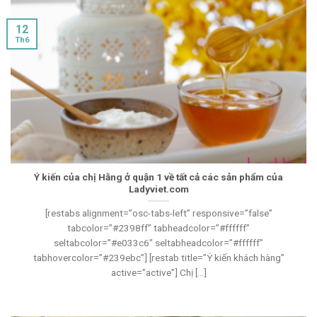
12
Th6
Ý kiến của chị Hằng ở quận 1 về tất cả các sản phẩm của
Ladyviet.com
[restabs alignment=”osc-tabs-left” responsive=”false”
tabcolor=”#2398ff” tabheadcolor=”#ffffff”
seltabcolor=”#e033c6″ seltabheadcolor=”#ffffff”
tabhovercolor=”#239ebc”] [restab title=”Ý kiến khách hàng”
active=”active”] Chị [...]