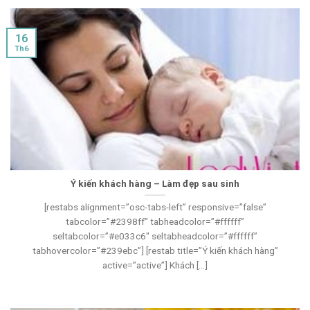
16
Th6
Ý kiến khách hàng – Làm đẹp sau sinh
[restabs alignment=”osc-tabs-left” responsive=”false”
tabcolor=”#2398ff” tabheadcolor=”#ffffff”
seltabcolor=”#e033c6″ seltabheadcolor=”#ffffff”
tabhovercolor=”#239ebc”] [restab title=”Ý kiến khách hàng”
active=”active”] Khách [...]