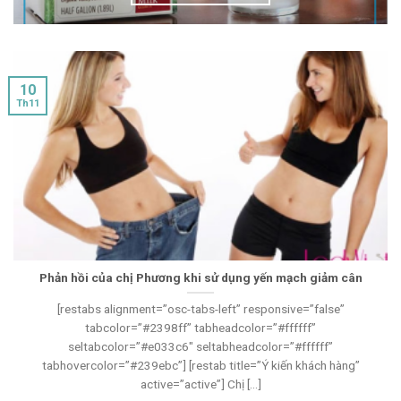
10
Th11
Phản hồi của chị Phương khi sử dụng yến mạch giảm cân
[restabs alignment=”osc-tabs-left” responsive=”false”
tabcolor=”#2398ff” tabheadcolor=”#ffffff”
seltabcolor=”#e033c6″ seltabheadcolor=”#ffffff”
tabhovercolor=”#239ebc”] [restab title=”Ý kiến khách hàng”
active=”active”] Chị [...]