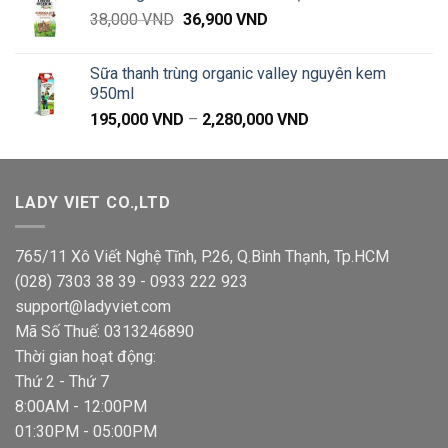
57,000 VND
Giá
Giá
38,000
VND
36,900
VND
đến
gốc
hiện
660,000 VND
là:
tại
Sữa thanh trùng organic valley nguyên kem
38,000 VND.
là:
950ml
36,900 VND.
Khoảng
195,000
VND
–
2,280,000
VND
giá:
từ
195,000 VND
LADY VIET CO.,LTD
đến
2,280,000 VND
765/11 Xô Viết Nghệ Tĩnh, P.26, Q.Bình Thạnh, Tp.HCM
(028) 7303 38 39 - 0933 222 923
support@ladyviet.com
Mã Số Thuế: 0313246890
Thời gian hoạt động:
Thứ 2 - Thứ 7
8:00AM - 12:00PM
01:30PM - 05:00PM