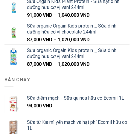
Sữa Orgain Kids Plant Protein - Sữa hạt dinh
từ
dưỡng hữu cơ vị vani 244ml
91,000 VND
Khoảng
91,000
VND
–
1,040,000
VND
đến
giá:
1,040,000 VND
Sữa organic Orgain Kids protein _ Sữa dinh
từ
dưỡng hữu cơ vị chocolate 244ml
91,000 VND
Khoảng
87,000
VND
–
1,020,000
VND
đến
giá:
1,040,000 VND
Sữa organic Orgain Kids protein _ Sữa dinh
từ
dưỡng hữu cơ vị vani 244ml
87,000 VND
Khoảng
87,000
VND
–
1,020,000
VND
đến
giá:
1,020,000 VND
từ
BÁN CHẠY
87,000 VND
đến
1,020,000 VND
Sữa diêm mạch - Sữa quinoa hữu cơ Ecomil 1L
94,000
VND
Sữa từ lúa mì yến mạch và hạt phỉ Ecomil hữu cơ
1L