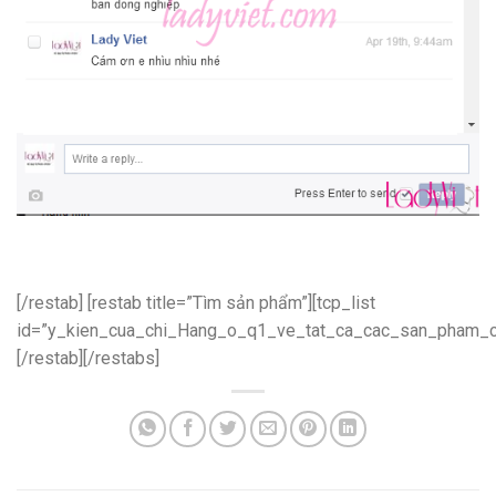
[/restab] [restab title=”Tìm sản phẩm”][tcp_list
id=”y_kien_cua_chi_Hang_o_q1_ve_tat_ca_cac_san_pham_cu
[/restab][/restabs]