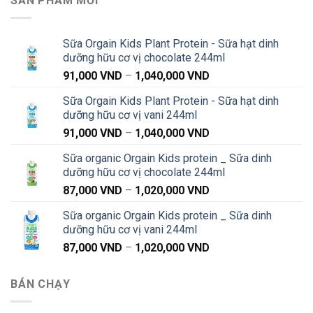
SẢN PHẨM MỚI
Sữa Orgain Kids Plant Protein - Sữa hạt dinh
dưỡng hữu cơ vị chocolate 244ml
Khoảng
91,000
VND
–
1,040,000
VND
giá:
Sữa Orgain Kids Plant Protein - Sữa hạt dinh
từ
dưỡng hữu cơ vị vani 244ml
91,000 VND
Khoảng
91,000
VND
–
1,040,000
VND
đến
giá:
1,040,000 VND
Sữa organic Orgain Kids protein _ Sữa dinh
từ
dưỡng hữu cơ vị chocolate 244ml
91,000 VND
Khoảng
87,000
VND
–
1,020,000
VND
đến
giá:
1,040,000 VND
Sữa organic Orgain Kids protein _ Sữa dinh
từ
dưỡng hữu cơ vị vani 244ml
87,000 VND
Khoảng
87,000
VND
–
1,020,000
VND
đến
giá:
1,020,000 VND
từ
BÁN CHẠY
87,000 VND
đến