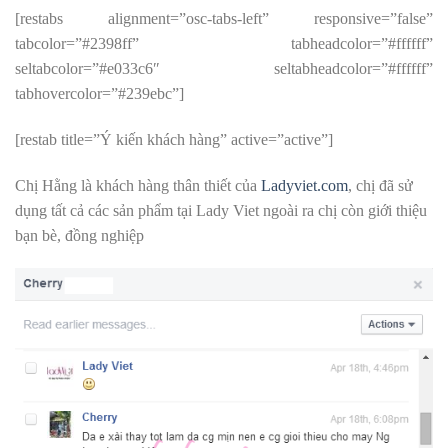
[restabs alignment=”osc-tabs-left” responsive=”false”
tabcolor=”#2398ff” tabheadcolor=”#ffffff”
seltabcolor=”#e033c6″ seltabheadcolor=”#ffffff”
tabhovercolor=”#239ebc”]
[restab title=”Ý kiến khách hàng” active=”active”]
Chị Hằng là khách hàng thân thiết của
Ladyviet.com
, chị đã sử
dụng tất cả các sản phẩm tại Lady Viet ngoài ra chị còn giới thiệu
bạn bè, đồng nghiệp