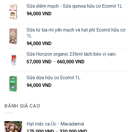
1,020,000 VND
Sữa diêm mạch - Sữa quinoa hữu cơ Ecomil 1L
94,000
VND
Sữa từ lúa mì yến mạch và hạt phỉ Ecomil hữu cơ
1L
94,000
VND
Sữa Horizon organic 236ml tách béo vị vani
Khoảng
57,000
VND
–
660,000
VND
giá:
từ
Sữa dừa hữu cơ Ecomil 1L
57,000 VND
94,000
VND
đến
660,000 VND
ĐÁNH GIÁ CAO
Hạt mắc ca Úc - Macadamia
Khoảng
175,000
VND
–
330,000
VND