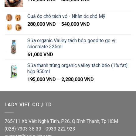
giá:
từ
Quả óc chó tách vỏ - Nhân óc chó Mỹ
175,000 VND
Khoảng
280,000
VND
–
540,000
VND
đến
giá:
330,000 VND
từ
Sữa organic Valley tách béo good to go vị
280,000 VND
chocolate 325ml
đến
61,000
VND
540,000 VND
Sữa thanh trùng organic valley tách béo (1% fat)
hộp 950ml
Khoảng
195,000
VND
–
2,280,000
VND
giá:
từ
195,000 VND
LADY VIET CO.,LTD
đến
2,280,000 VND
765/11 Xô Viết Nghệ Tĩnh, P.26, Q.Bình Thạnh, Tp.HCM
(028) 7303 38 39 - 0933 222 923