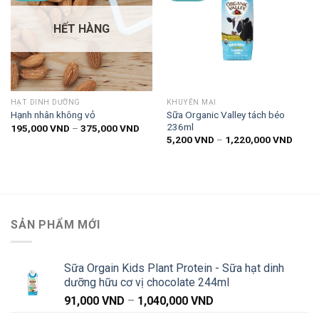
Thêm
Thêm
vào
vào
HẾT HÀNG
danh
danh
sách
sách
yêu
yêu
thích
thích
HẠT DINH DƯỠNG
KHUYẾN MẠI
Sữa Organic Valley tách béo
Hạnh nhân không vỏ
236ml
Khoảng
195,000
VND
–
375,000
VND
giá:
Khoản
5,200
VND
–
1,220,000
VND
từ
giá:
195,000 VND
từ
đến
5,200
375,000 VND
đến
1,220
SẢN PHẨM MỚI
Sữa Orgain Kids Plant Protein - Sữa hạt dinh
dưỡng hữu cơ vị chocolate 244ml
Khoảng
91,000
VND
–
1,040,000
VND
giá: