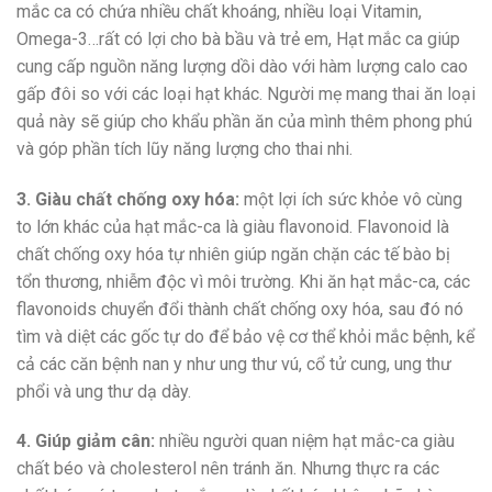
mắc ca có chứa nhiều chất khoáng, nhiều loại Vitamin,
Omega-3…rất có lợi cho bà bầu và trẻ em, Hạt mắc ca giúp
cung cấp nguồn năng lượng dồi dào với hàm lượng calo cao
gấp đôi so với các loại hạt khác. Người mẹ mang thai ăn loại
quả này sẽ giúp cho khẩu phần ăn của mình thêm phong phú
và góp phần tích lũy năng lượng cho thai nhi.
3. Giàu chất chống oxy hóa:
một lợi ích sức khỏe vô cùng
to lớn khác của hạt mắc-ca là giàu flavonoid. Flavonoid là
chất chống oxy hóa tự nhiên giúp ngăn chặn các tế bào bị
tổn thương, nhiễm độc vì môi trường. Khi ăn hạt mắc-ca, các
flavonoids chuyển đổi thành chất chống oxy hóa, sau đó nó
tìm và diệt các gốc tự do để bảo vệ cơ thể khỏi mắc bệnh, kể
cả các căn bệnh nan y như ung thư vú, cổ tử cung, ung thư
phổi và ung thư dạ dày.
4. Giúp giảm cân:
nhiều người quan niệm hạt mắc-ca giàu
chất béo và cholesterol nên tránh ăn. Nhưng thực ra các