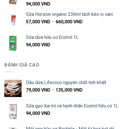
94,000
VND
Sữa Horizon organic 236ml tách béo vị vani
Khoảng
57,000
VND
–
660,000
VND
giá:
từ
Sữa dừa hữu cơ Ecomil 1L
57,000 VND
94,000
VND
đến
660,000 VND
ĐÁNH GIÁ CAO
Dầu dừa Lifecoco nguyên chất tinh khiết
Khoảng
79,000
VND
–
135,000
VND
giá:
từ
Sữa gạo lúa mì và hạnh nhân Ecomil hữu cơ 1L
79,000 VND
94,000
VND
đến
135,000 VND
Mật ong hữu cơ Bioitalia - Mật từ hoa hạt dẻ