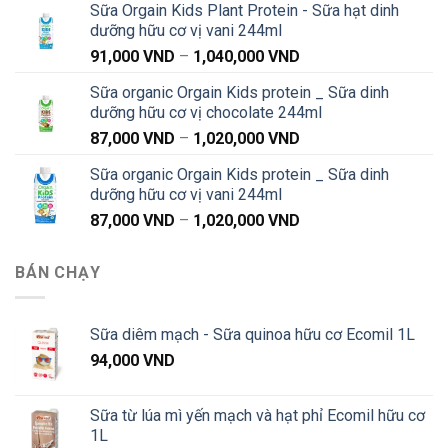
Sữa Orgain Kids Plant Protein - Sữa hạt dinh
từ
dưỡng hữu cơ vị vani 244ml
91,000 VND
Khoảng
91,000
VND
–
1,040,000
VND
đến
giá:
1,040,000 VND
Sữa organic Orgain Kids protein _ Sữa dinh
từ
dưỡng hữu cơ vị chocolate 244ml
91,000 VND
Khoảng
87,000
VND
–
1,020,000
VND
đến
giá:
1,040,000 VND
Sữa organic Orgain Kids protein _ Sữa dinh
từ
dưỡng hữu cơ vị vani 244ml
87,000 VND
Khoảng
87,000
VND
–
1,020,000
VND
đến
giá:
1,020,000 VND
từ
BÁN CHẠY
87,000 VND
đến
1,020,000 VND
Sữa diêm mạch - Sữa quinoa hữu cơ Ecomil 1L
94,000
VND
Sữa từ lúa mì yến mạch và hạt phỉ Ecomil hữu cơ
1L