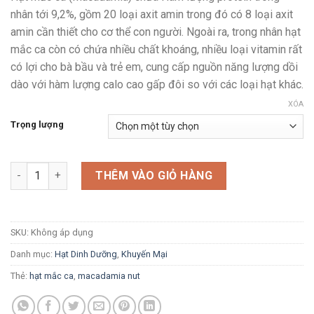
từ
nhân tới 9,2%, gồm 20 loại axit amin trong đó có 8 loại axit
175,000 VN
amin cần thiết cho cơ thể con người. Ngoài ra, trong nhân hạt
đến
mắc ca còn có chứa nhiều chất khoáng, nhiều loại vitamin rất
330,000 VN
có lợi cho bà bầu và trẻ em, cung cấp nguồn năng lượng dồi
dào với hàm lượng calo cao gấp đôi so với các loại hạt khác.
XÓA
Trọng lượng
Hạt mắc ca Úc - Macadamia số lượng
THÊM VÀO GIỎ HÀNG
SKU:
Không áp dụng
Danh mục:
Hạt Dinh Dưỡng
,
Khuyến Mại
Thẻ:
hạt mắc ca
,
macadamia nut