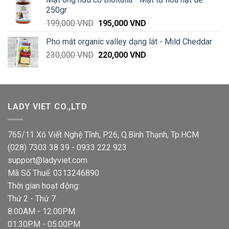
250gr
Giá
Giá
199,000
VND
195,000
VND
gốc
hiện
Pho mát organic valley dạng lát - Mild Cheddar
là:
tại
Giá
Giá
230,000
VND
199,000 VND.
220,000
VND
là:
gốc
hiện
195,000 VND.
là:
tại
230,000 VND.
là:
220,000 VND.
LADY VIET CO.,LTD
765/11 Xô Viết Nghệ Tĩnh, P.26, Q.Bình Thạnh, Tp.HCM
(028) 7303 38 39 - 0933 222 923
support@ladyviet.com
Mã Số Thuế: 0313246890
Thời gian hoạt động:
Thứ 2 - Thứ 7
8:00AM - 12:00PM
01:30PM - 05:00PM