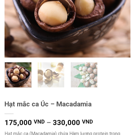
Hạt mắc ca Úc – Macadamia
Khoảng
175,000
VND
–
330,000
VND
giá:
Hạt mắc ca (Macadamia) chứa Hàm lượng protein trong