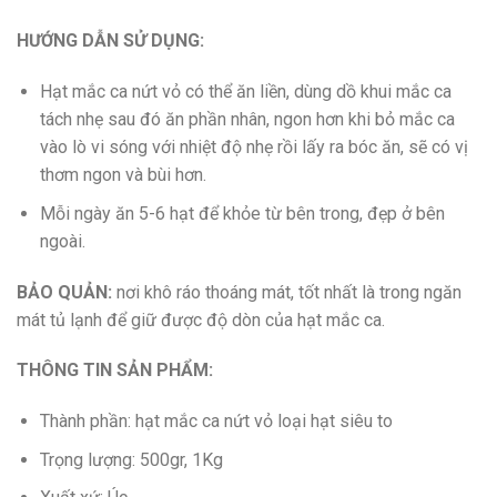
HƯỚNG DẪN SỬ DỤNG:
Hạt mắc ca nứt vỏ có thể ăn liền, dùng dồ khui mắc ca
tách nhẹ sau đó ăn phần nhân, ngon hơn khi bỏ mắc ca
vào lò vi sóng với nhiệt độ nhẹ rồi lấy ra bóc ăn, sẽ có vị
thơm ngon và bùi hơn.
Mỗi ngày ăn 5-6 hạt để khỏe từ bên trong, đẹp ở bên
ngoài.
BẢO QUẢN:
nơi khô ráo thoáng mát, tốt nhất là trong ngăn
mát tủ lạnh để giữ được độ dòn của hạt mắc ca.
THÔNG TIN SẢN PHẨM:
Thành phần: hạt mắc ca nứt vỏ loại hạt siêu to
Trọng lượng: 500gr, 1Kg