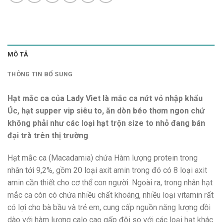
MÔ TẢ
THÔNG TIN BỔ SUNG
Hạt mắc ca của Lady Viet là mắc ca nứt vỏ nhập khẩu
Úc, hạt supper vip siêu to, ăn dòn béo thơm ngon chứ
không phải như các loại hạt trộn size to nhỏ đang bán
đại trà trên thị trường
Hạt mắc ca (Macadamia) chứa Hàm lượng protein trong
nhân tới 9,2%, gồm 20 loại axit amin trong đó có 8 loại axit
amin cần thiết cho cơ thể con người. Ngoài ra, trong nhân hạt
mắc ca còn có chứa nhiều chất khoáng, nhiều loại vitamin rất
có lợi cho bà bầu và trẻ em, cung cấp nguồn năng lượng dồi
dào với hàm lượng calo cao gấp đôi so với các loại hạt khác.