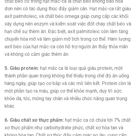
chất béo có trong hạt mắc-ca là chất béo không bão hòa
đơn nên có tác dụng thúc đẩy giảm cân. Hạt mắc-ca rất giàu
axít palmitoleic, và chất béo omega giúp cung cấp các khối
xây dựng nên enzym và kiểm soát việc đốt cháy chất béo và
hạn chế sự thèm ăn. Đặc biệt, axít palmitoleic còn làm tăng
chuyển hóa mỡ và làm giảm mỡ tích trong cơ thể. Hàm lượng
axít béo của hạt mắc-ca còn hỗ trợ người ăn thấy thỏa mãn
và không có cảm giác thèm ăn.
5. Giàu protein:
hạt mắc ca là loại quả giàu protein, một
thành phần quan trọng không thể thiếu trong chế độ ăn uống
hàng ngày, giúp tạo cơ bắp và các mô liên kết. Protein còn là
một phần tạo ra máu, giúp cơ thể khỏe mạnh, duy trì sức
khỏe da, tóc, móng tay chân và nhiều chức năng quan trọng
khác.
6. Giàu chất xơ thực phẩm:
hạt mắc ca có chứa tới 7% chất
xơ thực phẩm như carbohydrate phức, chất xơ hòa tan và
không hòa tan. Chất xơ thúc đẩy cảm giác no lâu, cung cấp