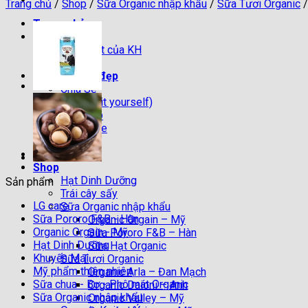
Trang chủ
/
Shop
/
Sữa Organic nhập khẩu
/
Sữa Tươi Organic
/
Trang chủ
Giới Thiệu
Nhận Xét của KH
Tin Tức
Chuyên mục đẹp
Chia Sẻ
DIY (Do it yourself)
Làm Đẹp
Sức Khỏe
Vào Bếp
Khuyến Mại
Shop
Hạt Dinh Dưỡng
Sản phẩm
Trái cây sấy
LG care
Sữa Organic nhập khẩu
Sữa Pororo F&B - Hàn
Organic Orgain – Mỹ
Organic Orgain - Mỹ
Sữa Pororo F&B – Hàn
Hạt Dinh Dưỡng
Sữa Hạt Organic
Khuyến Mại
Sữa Tươi Organic
Mỹ phẩm thiên nhiên
Organic Arla – Đan Mạch
Sữa chua - Bơ - Phô mát Organic
Organic Daioni – Anh
Sữa Organic nhập khẩu
Organic Valley – Mỹ