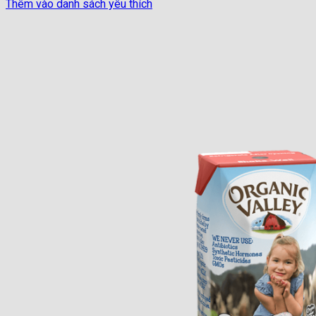
Thêm vào danh sách yêu thích