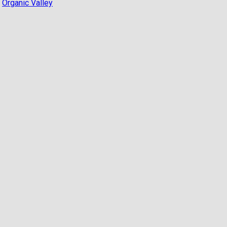
Organic Valley