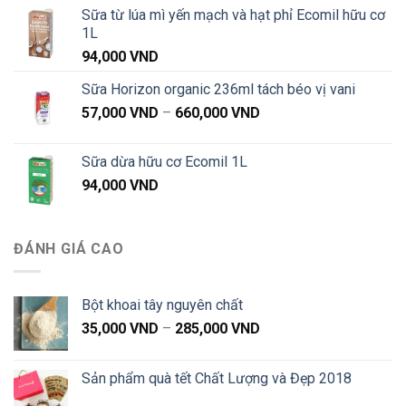
Sữa từ lúa mì yến mạch và hạt phỉ Ecomil hữu cơ
1L
94,000
VND
Sữa Horizon organic 236ml tách béo vị vani
Khoảng
57,000
VND
–
660,000
VND
giá:
từ
Sữa dừa hữu cơ Ecomil 1L
57,000 VND
94,000
VND
đến
660,000 VND
ĐÁNH GIÁ CAO
Bột khoai tây nguyên chất
Khoảng
35,000
VND
–
285,000
VND
giá:
từ
Sản phẩm quà tết Chất Lượng và Đẹp 2018
35,000 VND
đến