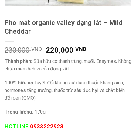
Pho mát organic valley dạng lát – Mild
Cheddar
Giá
Giá
230,000
VND
220,000
VND
gốc
hiện
Thành phần:
Sữa hữu cơ thanh trùng, muối, Ensymes, Không
là:
tại
chứa men dịch vị của động vật.
230,000 VND.
là:
220,000 VND.
100% hữu cơ
Tuyệt đối không sử dụng thuốc kháng sinh,
hormones tăng trưởng, thuốc trừ sâu độc hại và chất biến
đổi gen (GMO)
Trọng lượng:
170gr
HOTLINE
0933222923