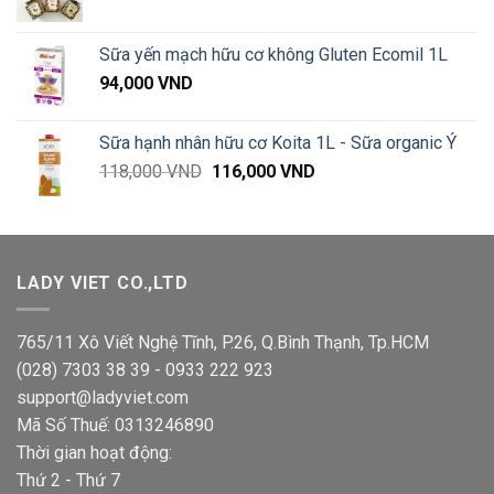
285,000 VND
Sữa yến mạch hữu cơ không Gluten Ecomil 1L
94,000
VND
Sữa hạnh nhân hữu cơ Koita 1L - Sữa organic Ý
Giá
Giá
118,000
VND
116,000
VND
gốc
hiện
là:
tại
118,000 VND.
là:
116,000 VND.
LADY VIET CO.,LTD
765/11 Xô Viết Nghệ Tĩnh, P.26, Q.Bình Thạnh, Tp.HCM
(028) 7303 38 39 - 0933 222 923
support@ladyviet.com
Mã Số Thuế: 0313246890
Thời gian hoạt động:
Thứ 2 - Thứ 7