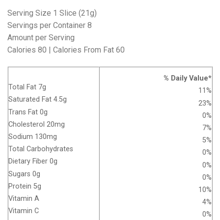
Serving Size 1 Slice (21g)
Servings per Container 8
Amount per Serving
Calories 80 | Calories From Fat 60
% Daily Value*
Total Fat 7g
11%
Saturated Fat 4.5g
23%
Trans Fat 0g
0%
Cholesterol 20mg
7%
Sodium 130mg
5%
Total Carbohydrates
0%
Dietary Fiber 0g
0%
Sugars 0g
0%
Protein 5g
10%
Vitamin A
4%
Vitamin C
0%