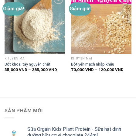
Giảm giá!
Giảm giá!
Thêm
Thêm
vào
vào
danh
danh
sách
sách
yêu
yêu
thích
thích
KHUYẾN MẠI
KHUYẾN MẠI
Bột khoai tây nguyên chất
Bột yến mạch nhập khẩu
Khoảng
Khoản
35,000
VND
–
285,000
VND
70,000
VND
–
120,000
VND
giá:
giá:
từ
từ
35,000 VND
70,00
đến
đến
285,000 VND
120,0
SẢN PHẨM MỚI
Sữa Orgain Kids Plant Protein - Sữa hạt dinh
dưỡng hữu cơ vị chocolate 244ml