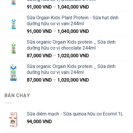
Khoảng
91,000
VND
–
1,040,000
VND
giá:
Sữa Orgain Kids Plant Protein - Sữa hạt dinh
từ
dưỡng hữu cơ vị vani 244ml
91,000 VND
Khoảng
91,000
VND
–
1,040,000
VND
đến
giá:
1,040,000 VND
Sữa organic Orgain Kids protein _ Sữa dinh
từ
dưỡng hữu cơ vị chocolate 244ml
91,000 VND
Khoảng
87,000
VND
–
1,020,000
VND
đến
giá:
1,040,000 VND
Sữa organic Orgain Kids protein _ Sữa dinh
từ
dưỡng hữu cơ vị vani 244ml
87,000 VND
Khoảng
87,000
VND
–
1,020,000
VND
đến
giá:
1,020,000 VND
từ
BÁN CHẠY
87,000 VND
đến
1,020,000 VND
Sữa diêm mạch - Sữa quinoa hữu cơ Ecomil 1L
94,000
VND