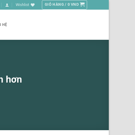
GIỎ HÀNG /
0
VND
Wishlist
N HỆ
h hơn