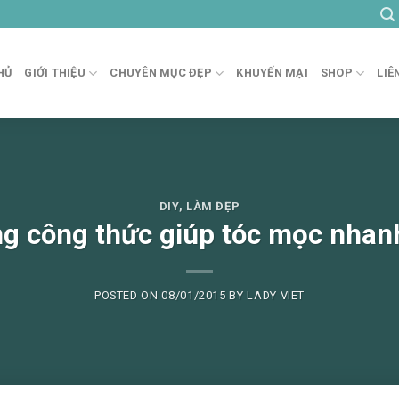
HỦ
GIỚI THIỆU
CHUYÊN MỤC ĐẸP
KHUYẾN MẠI
SHOP
LIÊ
DIY
,
LÀM ĐẸP
g công thức giúp tóc mọc nhan
POSTED ON
08/01/2015
BY
LADY VIET