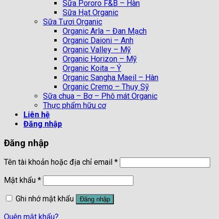
Sữa Pororo F&B – Hàn
Sữa Hạt Organic
Sữa Tươi Organic
Organic Arla – Đan Mạch
Organic Daioni – Anh
Organic Valley – Mỹ
Organic Horizon – Mỹ
Organic Koita – Ý
Organic Sangha Maeil – Hàn
Organic Cremo – Thụy Sỹ
Sữa chua – Bơ – Phô mát Organic
Thực phẩm hữu cơ
Liên hệ
Đăng nhập
Đăng nhập
Tên tài khoản hoặc địa chỉ email
*
Mật khẩu
*
Ghi nhớ mật khẩu
Đăng nhập
Quên mật khẩu?