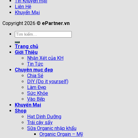
Tin Khuyến mại
Liên Hệ
Khuyến Mại
Copyright 2026 ©
ePartner.vn
Tìm
kiếm:
Trang chủ
Giới Thiệu
Nhận Xét của KH
Tin Tức
Chuyên mục đẹp
Chia Sẻ
DIY (Do it yourself)
Làm Đẹp
Sức Khỏe
Vào Bếp
Khuyến Mại
Shop
Hạt Dinh Dưỡng
Trái cây sấy
Sữa Organic nhập khẩu
Organic Orgain – Mỹ