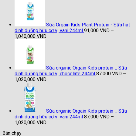
từ
91,000 VND
đến
1,040,000 VND
Sữa Orgain Kids Plant Protein - Sữa hạt
dinh dưỡng hữu cơ vị vani 244ml
91,000
VND
–
Khoảng
1,040,000
VND
giá:
từ
91,000 VND
đến
1,040,000 VND
Sữa organic Orgain Kids protein _ Sữa
dinh dưỡng hữu cơ vị chocolate 244ml
87,000
VND
–
Khoảng
1,020,000
VND
giá:
từ
87,000 VND
đến
1,020,000 VND
Sữa organic Orgain Kids protein _ Sữa
dinh dưỡng hữu cơ vị vani 244ml
87,000
VND
–
Khoảng
1,020,000
VND
giá:
Bán chạy
từ