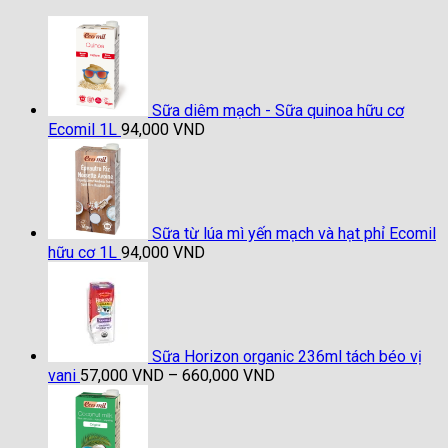
87,000 VND
đến
1,020,000 VND
Sữa diêm mạch - Sữa quinoa hữu cơ
Ecomil 1L
94,000
VND
Sữa từ lúa mì yến mạch và hạt phỉ Ecomil
hữu cơ 1L
94,000
VND
Sữa Horizon organic 236ml tách béo vị
Khoảng
vani
57,000
VND
–
660,000
VND
giá:
từ
57,000 VND