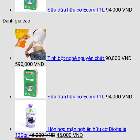
đến
660,000 VND
Sữa dừa hữu cơ Ecomil 1L
94,000
VND
Đánh giá cao
Tinh bột nghệ nguyên chất
90,000
VND
–
Khoảng
590,000
VND
giá:
từ
90,000 VND
đến
590,000 VND
Sữa dừa hữu cơ Ecomil 1L
94,000
VND
Hỗn hợp mận nghiền hữu cơ Bioitalia
Giá
Giá
120gr
46,000
VND
45,000
VND