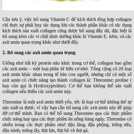
Cần lưu ý, việc bổ sung Vitamin C để kích thích tổng hợp collagen
chỉ thực sự phát huy tác dụng khi các thành phần khác có tác dụng
kích thích sản xuất collagen cũng được bổ sung đầy đủ, đặc biệt là
bổ sung kèm các vi chất dinh dưỡng khác là Vitamin E, kẽm, và các
axit amin quan trọng khác như dưới đây.
2. Bổ sung các axit amin quan trọng
Giống như bất kỳ protein nào khác trong cơ thể, collagen bao gồm
các axit amin – một loại phân tử hữu cơ nhỏ. Tổng cộng có 20 loại
axit amin khác nhau trong tế bào con người, nhưng chỉ có một số
axit amin có chức năng tạo thành collagen là: Threonine; proline (
hay còn gọi là Hydroxyproline). Cơ thể bạn không thể sản xuất
collagen nếu thiếu các axit amin này.
Threonine là một axit amin thiết yếu, tức là loại cơ thể không thể tự
sản xuất ra được, vì vậy bạn cần bổ sung các axit amin này để giúp
đỡ cơ thể mình. Bạn có thể bổ sung Threonine qua các thực phẩm
chức năng hay qua các thực phẩm ăn uống hàng ngày. Threonine có
nhiều trong các thực phẩm như: đậu lăng, đậu phộng, trứng sữa,
đậu nành, măng tây, thịt lợn, thịt bò và thịt gà.