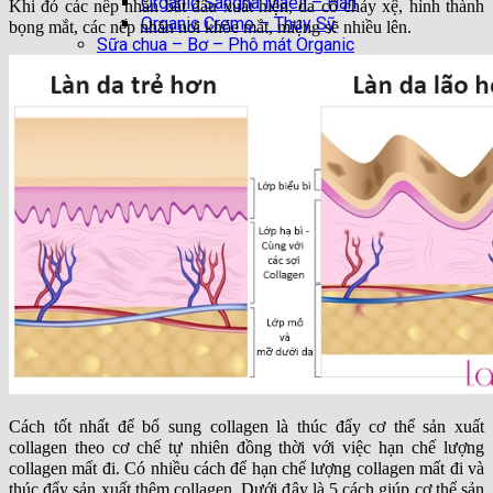
Organic Sangha Maeil – Hàn
Khi đó các nếp nhăn bắt đầu xuất hiện, da cổ chảy xệ, hình thành
Organic Cremo – Thụy Sỹ
bọng mắt, các nếp nhăn nơi khóe mắt, miệng sẽ nhiều lên.
Sữa chua – Bơ – Phô mát Organic
Thực phẩm hữu cơ
Liên hệ
Giỏ hàng
Chưa có sản phẩm trong giỏ hàng.
Cách tốt nhất để bổ sung collagen là thúc đẩy cơ thể sản xuất
collagen theo cơ chế tự nhiên đồng thời với việc hạn chế lượng
collagen mất đi. Có nhiều cách để hạn chế lượng collagen mất đi và
thúc đẩy sản xuất thêm collagen. Dưới đây là 5 cách giúp cơ thể sản