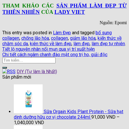
THAM KHẢO CÁC
SẢN PHẨM LÀM ĐẸP TỪ
THIÊN NHIÊN
CỦA
LADY VIET
Nguồn: Epomi
This entry was posted in
Làm Đẹp
and tagged
bổ sung
collagen
,
chống lão hóa
,
collagen
,
giảm lão hóa
,
kiến thức về
chăm sóc da
,
kiên thức về làm đẹp
,
làm đẹp
,
làm đẹp tự nhiên
.
Tiết lộ nguyên nhân nổi mụn qua vị trí xuất hiện
Chi tiết cách ngâm chanh đào mật ong trị ho, giải độc
DIY (Tự làm là Nhất)
Sản phẩm mới
Sữa Orgain Kids Plant Protein - Sữa hạt
dinh dưỡng hữu cơ vị chocolate 244ml
91,000
VND
–
Khoảng
1,040,000
VND
giá: