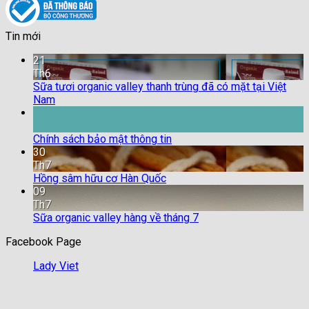
Tin mới
21
Th6
Sữa tươi organic valley thanh trùng đã có mặt tại Việt
Nam
18
Th9
Chính sách bảo mật thông tin
30
Th7
Hồng sâm hữu cơ Hàn Quốc
09
Th7
Sữa organic valley hàng về tháng 7
Facebook Page
Lady Viet