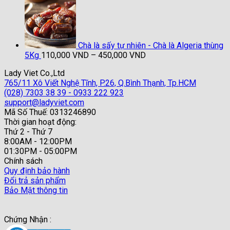
gốc
hiện
là:
tại
46,000 VND.
là:
45,000 VND.
Chà là sấy tự nhiên - Chà là Algeria thùng
Khoảng
5Kg
110,000
VND
–
450,000
VND
giá:
Lady Viet Co.,Ltd
từ
765/11 Xô Viết Nghệ Tĩnh, P.26, Q.Bình Thạnh, Tp.HCM
110,000 VND
(028) 7303 38 39 - 0933 222 923
đến
support@ladyviet.com
450,000 VND
Mã Số Thuế: 0313246890
Thời gian hoạt động:
Thứ 2 - Thứ 7
8:00AM - 12:00PM
01:30PM - 05:00PM
Chính sách
Quy định bảo hành
Đổi trả sản phẩm
Bảo Mật thông tin
Chứng Nhận :