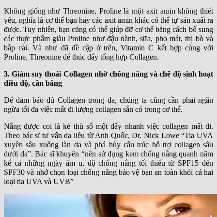
Không giống như Threonine, Proline là một axit amin không thiết
yếu, nghĩa là cơ thể bạn hay các axit amin khác có thể tự sản xuất ra
được. Tuy nhiên, bạn cũng có thể giúp đỡ cơ thể bằng cách bổ sung
các thực phẩm giàu Proline như đậu nành, sữa, pho mát, thị bò và
bắp cải. Và như đã đề cập ở trên, Vitamin C kết hợp cùng với
Proline, Threonine để thúc đẩy tổng hợp Collagen.
3. Giảm suy thoái Collagen nhờ chống nắng và chế độ sinh hoạt
điều độ, cân bằng
Để đảm bảo đủ Collagen trong da, chúng ta cũng cần phải ngăn
ngừa tối đa việc mất đi lượng collagen sẵn có trong cơ thể.
Nắng được coi là kẻ thù số một đẩy nhanh việc collagen mất đi.
Theo bác sĩ tư vấn da liễu từ Anh Quốc, Dr. Nick Lowe “Tia UVA
xuyên sâu xuống làn da và phá hủy cấu trúc hỗ trợ collagen sâu
dưới da”. Bác sĩ khuyên “nên sử dụng kem chống nắng quanh năm
kể cả những ngày âm u, độ chống nắng tối thiểu từ SPF15 đến
SPF30 và nhớ chọn loại chống nắng bảo vệ bạn an toàn khỏi cả hai
loại tia UVA và UVB”