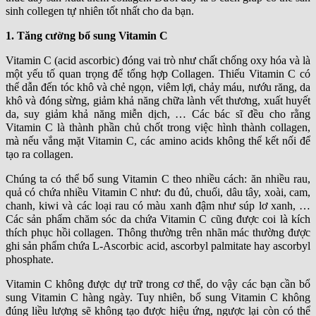
sinh collegen tự nhiên tốt nhất cho da bạn.
1. Tăng cường bổ sung Vitamin C
Vitamin C (acid ascorbic) đóng vai trò như chất chống oxy hóa và là
một yếu tố quan trọng để tổng hợp Collagen. Thiếu Vitamin C có
thể dẫn đến tóc khô và chẻ ngọn, viêm lợi, chảy máu, nướu răng, da
khô và đóng sừng, giảm khả năng chữa lành vết thương, xuất huyết
da, suy giảm khả năng miễn dịch, … Các bác sĩ đều cho rằng
Vitamin C là thành phần chủ chốt trong việc hình thành collagen,
mà nếu vắng mặt Vitamin C, các amino acids không thể kết nối để
tạo ra collagen.
Chúng ta có thể bổ sung Vitamin C theo nhiều cách: ăn nhiều rau,
quả có chứa nhiều Vitamin C như: đu đủ, chuối, dâu tây, xoài, cam,
chanh, kiwi và các loại rau có màu xanh đậm như súp lơ xanh, …
Các sản phẩm chăm sóc da chứa Vitamin C cũng được coi là kích
thích phục hồi collagen. Thông thường trên nhãn mác thường được
ghi sản phẩm chứa L-Ascorbic acid, ascorbyl palmitate hay ascorbyl
phosphate.
Vitamin C không được dự trữ trong cơ thể, do vậy các bạn cần bổ
sung Vitamin C hàng ngày. Tuy nhiên, bổ sung Vitamin C không
đúng liều lượng sẽ không tạo được hiệu ứng, ngược lại còn có thể