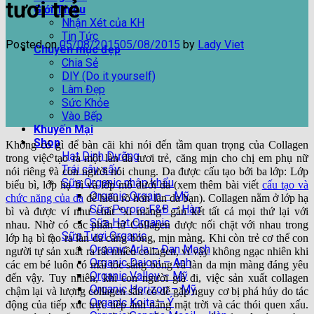
tươi trẻ
Giới Thiệu
Nhận Xét của KH
Tin Tức
Posted on
05/08/2015
05/08/2015
by
Lady Viet
Chuyên mục đẹp
Chia Sẻ
DIY (Do it yourself)
Làm Đẹp
Sức Khỏe
Vào Bếp
Khuyến Mại
Shop
Không có gì để bàn cãi khi nói đến tầm quan trọng của Collagen
Hạt Dinh Dưỡng
trong việc tạo ra một làn da tươi trẻ, căng mịn cho chị em phụ nữ
Trái cây sấy
nói riêng và con người nói chung. Da được cấu tạo bởi ba lớp: Lớp
Sữa Organic nhập khẩu
biểu bì, lớp hạ bì và lớp mô dưới da (xem thêm bài viết
cấu tạo và
Organic Orgain – Mỹ
chức năng của da
để hiểu rõ hơn làn da bạn). Collagen nằm ở lớp hạ
Sữa Pororo F&B – Hàn
bì và được ví như chất “xi măng” gắn kết tất cả mọi thứ lại với
Sữa Hạt Organic
nhau. Nhờ có các phân tử Collagen được nối chặt với nhau trong
Sữa Tươi Organic
lớp hạ bì tạo ra làn da căng bóng, mịn màng. Khi còn trẻ cơ thể con
Organic Arla – Đan Mạch
người tự sản xuất ra rất nhiều collagen, vì vậy không ngạc nhiên khi
Organic Daioni – Anh
các em bé luôn có mái tóc sáng bóng và làn da mịn màng đáng yêu
Organic Valley – Mỹ
đến vậy. Tuy nhiên, khi con người già đi, việc sản xuất collagen
Organic Horizon – Mỹ
chậm lại và lượng collagen sẵn có dễ gặp nguy cơ bị phá hủy do tác
Organic Koita – Ý
động của tiếp xúc trực tiếp ánh nắng mặt trời và các thói quen xấu.