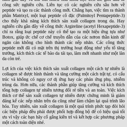
công sức nghiên cứu. Liên tục có các nghiên cứu sâu hơn về
peptide và tạo ra các thành công mới. Chẳng hạn, việc tìm ra thành
phần Matrixyl, một loại peptide cô đặc (Palmitoyl Pentapeptide-3)
cho thấy khả năng kích thích sản xuất collagen trong da. Hay
nghiên cứu gần đây về công thức Argireline (acetyl Hexapeptide-3)
chỉ ra rằng loại peptide này có thể tạo ra một hiệu ứng tựa như
Botox, giúp ức chế cơ chế truyền dẫn của các nơron thần kinh để
ngăn cản không cho hình thành các nếp nhăn. Các công thức
peptide mới đã có mặt trên thị trường hoạt động như yếu tố tăng
trưởng, kích thích các tế bào da tái tạo, làm mới nhanh như một làn
da còn trẻ.
Lợi ích của việc kích thích sản xuất collagen một cách tự nhiên là
collagen sẽ được hình thành và tăng cường một cách trật tự, có cấu
trúc và không có nguy cơ dị ứng hay các phản ứng phụ, nhiễm
trùng da. Hơn nữa, các thành phần giúp tăng cường và kích thích
tổng hợp collagen tự nhiên tương đối rẻ tiền và an toàn. Việc kích
thích cơ thể sản xuất collagen tự nhiên được chứng minh là giảm
đáng kể các nếp nhăn trên da cũng như làm chậm lại quá trình lão
hóa. Tuy nhiên, sản xuất collagen là một quá trình phức tạp đòi hỏi
các biện pháp đều phải được phối hợp đồng bộ để có hiệu quả tối
ưu vì vậy các bạn hãy cố gắng kiên trì và kết hợp các phương pháp
một cách toàn diện nhé.