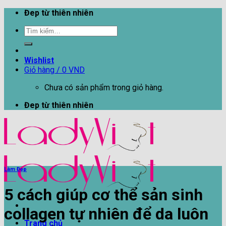
Skip
Đep từ thiên nhiên
to
Tìm
content
kiếm:
Wishlist
Giỏ hàng /
0
VND
Chưa có sản phẩm trong giỏ hàng.
Đep từ thiên nhiên
Làm Đẹp
5 cách giúp cơ thể sản sinh
collagen tự nhiên để da luôn
Trang chủ