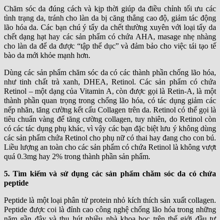
Chăm sóc da đúng cách và kịp thời giúp da điều chỉnh tối ưu các
tình trạng da, tránh cho làn da bị căng thẳng cao độ, giảm tác động
lão hóa da. Các bạn chú ý tẩy da chết thường xuyên với loại tẩy da
chết dạng hạt hay các sản phẩm có chứa AHA, masage nhẹ nhàng
cho làn da để da được “tập thể dục” và đảm bảo cho việc tái tạo tế
bào da mới khỏe mạnh hơn.
Dùng các sản phẩm chăm sóc da có các thành phần chống lão hóa,
như tinh chất trà xanh, DHEA, Retinol. Các sản phẩm có chứa
Retinol – một dạng của Vitamin A, còn được gọi là Retin-A, là một
thành phần quan trọng trong chống lão hóa, có tác dụng giảm các
nếp nhăn, tăng cường kết cấu Collagen trên da. Retinol có thể gọi là
tiêu chuẩn vàng để tăng cường collagen, tuy nhiên, do Retinol còn
có các tác dụng phụ khác, vì vậy các bạn đặc biệt lưu ý không dùng
các sản phẩm chứa Retinol cho phụ nữ có thai hay đang cho con bú.
Liều lượng an toàn cho các sản phẩm có chứa Retinol là không vượt
quá 0.3mg hay 2% trong thành phần sản phẩm.
5. Tìm kiếm và sử dụng các sản phẩm chăm sóc da có chứa
peptide
Peptide là một loại phân tử protein nhỏ kích thích sản xuất collagen.
Peptide được coi là đỉnh cao công nghệ chống lão hóa trong những
năm gần đây và thu hút nhiều nhà khoa học trên thế giới đầu tư