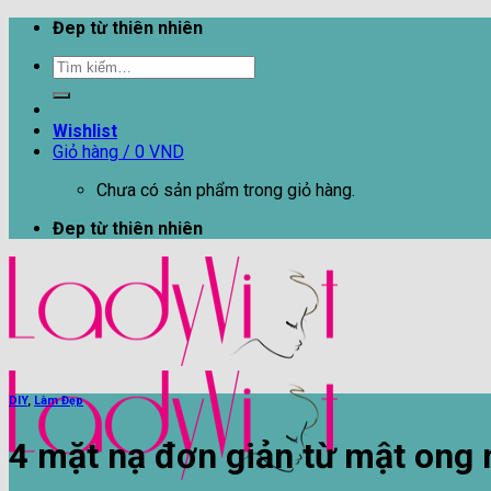
Skip
Đep từ thiên nhiên
to
Tìm
content
kiếm:
Wishlist
Giỏ hàng /
0
VND
Chưa có sản phẩm trong giỏ hàng.
Đep từ thiên nhiên
DIY
,
Làm Đẹp
4 mặt nạ đơn giản từ mật ong