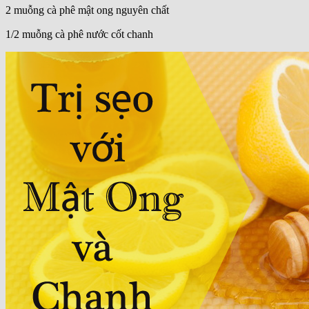
2 muỗng cà phê mật ong nguyên chất
1/2 muỗng cà phê nước cốt chanh