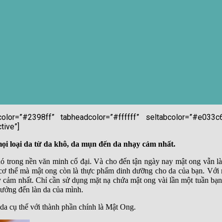
color=”#2398ff” tabheadcolor=”#ffffff” seltabcolor=”#e033c6
tive”]
mọi loại da từ da khô, da mụn đến da nhạy cảm nhất.
ó trong nền văn minh cổ đại. Và cho đến tận ngày nay mật ong vẫn l
cơ thể mà mật ong còn là thực phẩm dinh dưỡng cho da của bạn. Với 
hạy cảm nhất. Chỉ cần sử dụng mặt nạ chứa mật ong vài lần một tuần b
 hưởng đến làn da của mình.
da cụ thể với thành phần chính là Mật Ong.