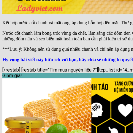
Kết hợp nước cốt chanh và mật ong, áp dụng hỗn hợp lên mặt. Thư gi
Nước cốt chanh làm bong tróc vùng da chết, làm sáng các đốm đen 
những đốm nâu và sẹo biến mất hoàn toàn bạn cần phải kiên trì sử dụn
***Lưu ý: Không nên sử dụng quá nhiều chanh và chỉ nên áp dụng mặ
Hy vọng bài viết này hữu ích với bạn, hãy chia sẻ những bí qu
[/restab] [restab title=”Tìm mua nguyên liệu ?”][tcp_list id=
Giảm giá!