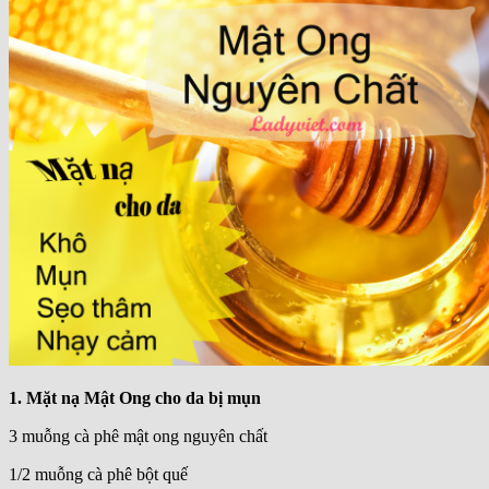
Organic Valley – Mỹ
Organic Horizon – Mỹ
Organic Koita – Ý
Organic Sangha Maeil – Hàn
Organic Cremo – Thụy Sỹ
Sữa chua – Bơ – Phô mát Organic
Thực phẩm hữu cơ
Liên hệ
Giỏ hàng
Chưa có sản phẩm trong giỏ hàng.
1. Mặt nạ Mật Ong cho da bị mụn
3 muỗng cà phê mật ong nguyên chất
1/2 muỗng cà phê bột quế