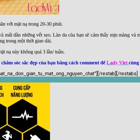
ãn với mặt nạ trong 20-30 phút.
và mất dần những vết sẹo. Làn da của bạn sẽ cảm thấy mịn màng và 
g trong một thời gian dài.
t nạ này không quá 3 lần/ tuần.
yết chăm sóc sắc đẹp của bạn bằng cách comment để
Lady Viet
cùng 
”4_mat_na_don_gian_tu_mat_ong_nguyen_chat”][/restab][/restabs]