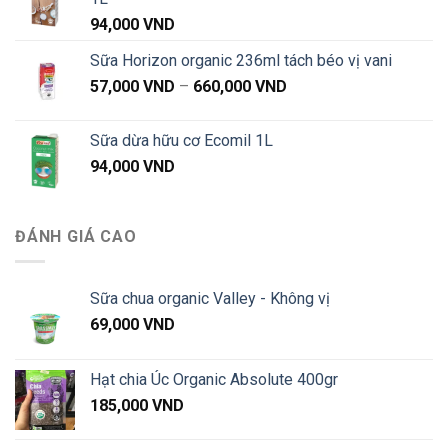
94,000
VND
Sữa Horizon organic 236ml tách béo vị vani
Khoảng
57,000
VND
–
660,000
VND
giá:
từ
Sữa dừa hữu cơ Ecomil 1L
57,000 VND
94,000
VND
đến
660,000 VND
ĐÁNH GIÁ CAO
Sữa chua organic Valley - Không vị
69,000
VND
Hạt chia Úc Organic Absolute 400gr
185,000
VND