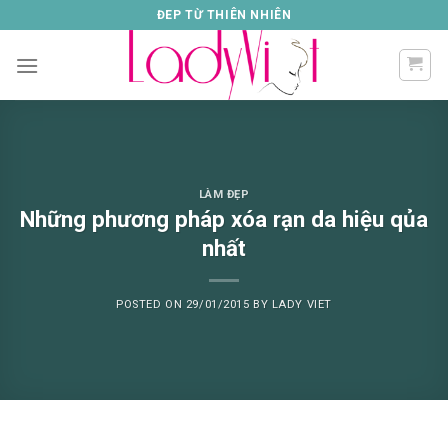
Skip
ĐEP TỪ THIÊN NHIÊN
to
content
LÀM ĐẸP
Những phương pháp xóa rạn da hiệu qủa
nhất
POSTED ON
29/01/2015
BY
LADY VIET