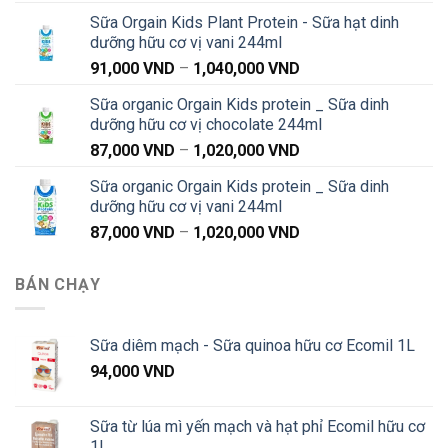
giá:
Sữa Orgain Kids Plant Protein - Sữa hạt dinh
từ
dưỡng hữu cơ vị vani 244ml
91,000 VND
Khoảng
91,000
VND
–
1,040,000
VND
đến
giá:
1,040,000 VND
Sữa organic Orgain Kids protein _ Sữa dinh
từ
dưỡng hữu cơ vị chocolate 244ml
91,000 VND
Khoảng
87,000
VND
–
1,020,000
VND
đến
giá:
1,040,000 VND
Sữa organic Orgain Kids protein _ Sữa dinh
từ
dưỡng hữu cơ vị vani 244ml
87,000 VND
Khoảng
87,000
VND
–
1,020,000
VND
đến
giá:
1,020,000 VND
từ
BÁN CHẠY
87,000 VND
đến
1,020,000 VND
Sữa diêm mạch - Sữa quinoa hữu cơ Ecomil 1L
94,000
VND
Sữa từ lúa mì yến mạch và hạt phỉ Ecomil hữu cơ
1L