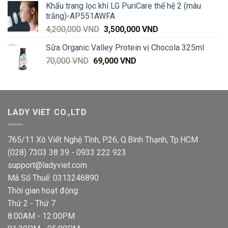
Khẩu trang lọc khí LG PuriCare thế hệ 2 (màu
trắng)-AP551AWFA
Giá
Giá
4,200,000
VND
3,500,000
VND
gốc
hiện
Sữa Organic Valley Protein vị Chocola 325ml
là:
tại
Giá
Giá
70,000
VND
69,000
4,200,000 VND.
VND
là:
gốc
hiện
3,500,000 VND.
là:
tại
70,000 VND.
là:
69,000 VND.
LADY VIET CO.,LTD
765/11 Xô Viết Nghệ Tĩnh, P.26, Q.Bình Thạnh, Tp.HCM
(028) 7303 38 39 - 0933 222 923
support@ladyviet.com
Mã Số Thuế: 0313246890
Thời gian hoạt động:
Thứ 2 - Thứ 7
8:00AM - 12:00PM