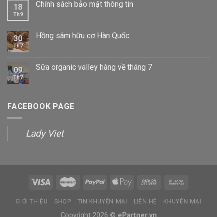
Chính sách bảo mật thông tin
18
Th9
Hồng sâm hữu cơ Hàn Quốc
30
Th7
Sữa organic valley hàng về tháng 7
09
Th7
FACEBOOK PAGE
Lady Viet
GIỚI THIỆU
SHOP
TIN KHUYẾN MẠI
LIÊN HỆ
KHUYẾN MẠI
Copyright 2026 ©
ePartner.vn