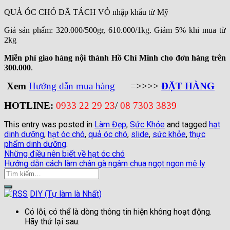
QUẢ ÓC CHÓ ĐÃ TÁCH VỎ nhập khẩu từ Mỹ
Giá sản phẩm: 320.000/500gr, 610.000/1kg. Giảm 5% khi mua từ
2kg
Miễn phí giao hàng nội thành Hồ Chí Minh cho đơn hàng trên
300.000
.
Xem
Hướng dẫn mua hàng
=>>>>
ĐẶT HÀNG
HOTLINE:
0933 22 29 23
/
08 7303 3839
This entry was posted in
Làm Đẹp
,
Sức Khỏe
and tagged
hạt
dinh dưỡng
,
hạt óc chó
,
quả óc chó
,
slide
,
sức khỏe
,
thực
phẩm dinh dưỡng
.
Những điều nên biết về hạt óc chó
Hướng dẫn cách làm chân gà ngâm chua ngọt ngon mê ly
DIY (Tự làm là Nhất)
Có lỗi, có thể là dòng thông tin hiện không hoạt động.
Hãy thử lại sau.