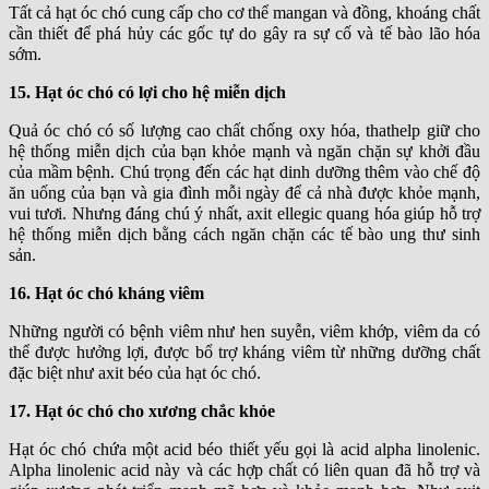
Tất cả hạt óc chó cung cấp cho cơ thể mangan và đồng, khoáng chất
cần thiết để phá hủy các gốc tự do gây ra sự cố và tế bào lão hóa
sớm.
15. Hạt óc chó có lợi cho hệ miễn dịch
Quả óc chó có số lượng cao chất chống oxy hóa, thathelp giữ cho
hệ thống miễn dịch của bạn khỏe mạnh và ngăn chặn sự khởi đầu
của mầm bệnh. Chú trọng đến các hạt dinh dưỡng thêm vào chế độ
ăn uống của bạn và gia đình mỗi ngày để cả nhà được khỏe mạnh,
vui tươi. Nhưng đáng chú ý nhất, axit ellegic quang hóa giúp hỗ trợ
hệ thống miễn dịch bằng cách ngăn chặn các tế bào ung thư sinh
sản.
16. Hạt óc chó kháng viêm
Những người có bệnh viêm như hen suyễn, viêm khớp, viêm da có
thể được hưởng lợi, được bổ trợ kháng viêm từ những dưỡng chất
đặc biệt như axit béo của hạt óc chó.
17. Hạt óc chó cho xương chắc khỏe
Hạt óc chó chứa một acid béo thiết yếu gọi là acid alpha linolenic.
Alpha linolenic acid này và các hợp chất có liên quan đã hỗ trợ và