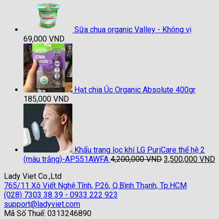
70,000 VND.
là:
69,000 VND.
Sữa chua organic Valley - Không vị
69,000
VND
Hạt chia Úc Organic Absolute 400gr
185,000
VND
Khẩu trang lọc khí LG PuriCare thế hệ 2
Giá
G
(màu trắng)-AP551AWFA
4,200,000
VND
3,500,000
VND
gốc
h
Lady Viet Co.,Ltd
là:
t
765/11 Xô Viết Nghệ Tĩnh, P.26, Q.Bình Thạnh, Tp.HCM
4,200,000 VND.
l
(028) 7303 38 39 - 0933 222 923
3
support@ladyviet.com
Mã Số Thuế: 0313246890