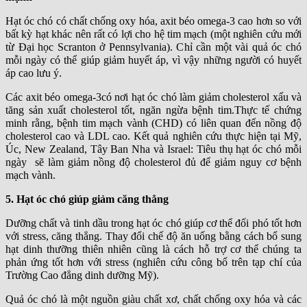
Hạt óc chó có chất chống oxy hóa, axit béo omega-3 cao hơn so với
bất kỳ hạt khác nên rất có lợi cho hệ tim mạch (một nghiên cứu mới
từ Đại học Scranton ở Pennsylvania). Chỉ cần một vài quả óc chó
mỗi ngày có thể giúp giảm huyết áp, vì vậy những người có huyết
áp cao lưu ý.
Các axit béo omega-3có nơi hạt óc chó làm giảm cholesterol xấu và
tăng sản xuất cholesterol tốt, ngăn ngừa bệnh tim.Thực tế chứng
minh rằng, bệnh tim mạch vành (CHD) có liên quan đến nồng độ
cholesterol cao và LDL cao. Kết quả nghiên cứu thực hiện tại Mỹ,
Úc, New Zealand, Tây Ban Nha và Israel: Tiêu thụ hạt óc chó mỗi
ngày sẽ làm giảm nồng độ cholesterol đủ để giảm nguy cơ bệnh
mạch vành.
5. Hạt óc chó giúp giảm căng thẳng
Dưỡng chất và tinh dầu trong hạt óc chó giúp cơ thể đối phó tốt hơn
với stress, căng thẳng. Thay đổi chế độ ăn uống bằng cách bổ sung
hạt dinh thưỡng thiên nhiên cũng là cách hỗ trợ cơ thể chúng ta
phản ứng tốt hơn với stress (nghiên cứu công bố trên tạp chí của
Trường Cao đẳng dinh dưỡng Mỹ).
Quả óc chó là một nguồn giàu chất xơ, chất chống oxy hóa và các