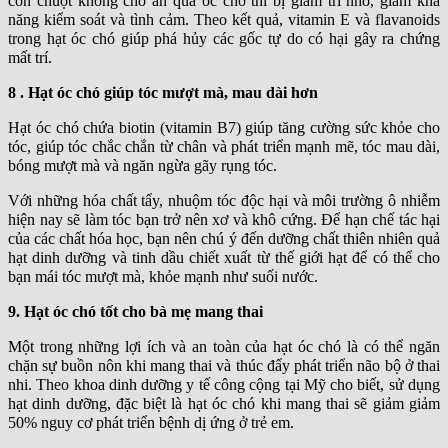
con chuột không cho ăn quả óc chó thì bị giảm trí nhớ, giảm khả
năng kiểm soát và tình cảm. Theo kết quả, vitamin E và flavanoids
trong hạt óc chó giúp phá hủy các gốc tự do có hại gây ra chứng
mất trí.
8 . Hạt óc chó giúp tóc mượt mà, mau dài hơn
Hạt óc chó chứa biotin (vitamin B7) giúp tăng cường sức khỏe cho
tóc, giúp tóc chắc chắn từ chân và phát triển mạnh mẽ, tóc mau dài,
bóng mượt mà và ngăn ngừa gãy rụng tóc.
Với những hóa chất tẩy, nhuộm tóc độc hại và môi trường ô nhiễm
hiện nay sẽ làm tóc bạn trở nên xơ và khô cứng. Để hạn chế tác hại
của các chất hóa học, bạn nên chú ý đến dưỡng chất thiên nhiên quả
hạt dinh dưỡng và tinh dầu chiết xuất từ thế giới hạt để có thể cho
bạn mái tóc mượt mà, khỏe mạnh như suối nước.
9. Hạt óc chó tốt cho bà mẹ mang thai
Một trong những lợi ích và an toàn của hạt óc chó là có thể ngăn
chặn sự buồn nôn khi mang thai và thúc đẩy phát triển não bộ ở thai
nhi. Theo khoa dinh dưỡng y tế công cộng tại Mỹ cho biết, sử dụng
hạt dinh dưỡng, đặc biệt là hạt óc chó khi mang thai sẽ giảm giảm
50% nguy cơ phát triển bệnh dị ứng ở trẻ em.