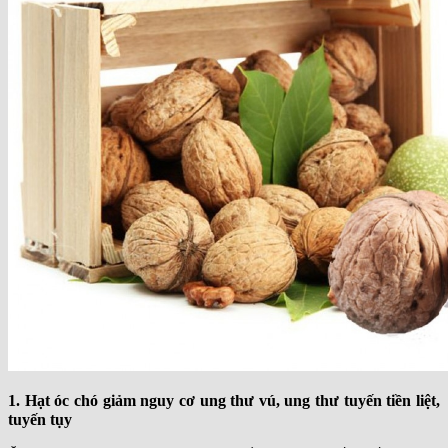
Organic Sangha Maeil – Hàn
Organic Cremo – Thụy Sỹ
Sữa chua – Bơ – Phô mát Organic
Thực phẩm hữu cơ
Liên hệ
Giỏ hàng
Chưa có sản phẩm trong giỏ hàng.
1. Hạt óc chó giảm nguy cơ ung thư vú, ung thư tuyến tiền liệt,
tuyến tụy