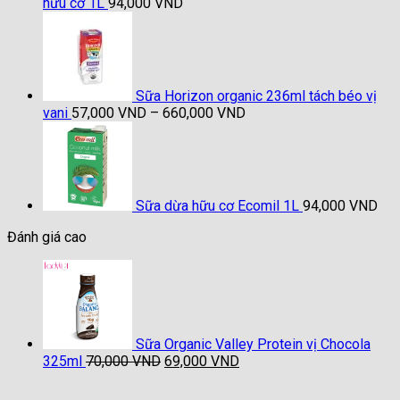
hữu cơ 1L
94,000
VND
Sữa Horizon organic 236ml tách béo vị
Khoảng
vani
57,000
VND
–
660,000
VND
giá:
từ
57,000 VND
đến
660,000 VND
Sữa dừa hữu cơ Ecomil 1L
94,000
VND
Đánh giá cao
Sữa Organic Valley Protein vị Chocola
Giá
Giá
325ml
70,000
VND
69,000
VND
gốc
hiện
là:
tại