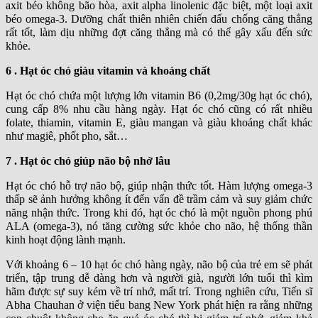
axit béo không bão hòa, axit alpha linolenic đặc biệt, một loại axit
béo omega-3. Dưỡng chất thiên nhiên chiến đấu chống căng thẳng
rất tốt, làm dịu những đợt căng thẳng mà có thể gây xấu đến sức
khỏe.
6 . Hạt óc chó giàu vitamin và khoáng chất
Hạt óc chó chứa một lượng lớn vitamin B6 (0,2mg/30g hạt óc chó),
cung cấp 8% nhu cầu hàng ngày. Hạt óc chó cũng có rất nhiều
folate, thiamin, vitamin E, giàu mangan và giàu khoáng chất khác
như magiê, phốt pho, sắt…
7 . Hạt óc chó giúp não bộ nhớ lâu
Hạt óc chó hỗ trợ não bộ, giúp nhận thức tốt. Hàm lượng omega-3
thấp sẽ ảnh hưởng không ít đến vấn đề trầm cảm và suy giảm chức
năng nhận thức. Trong khi đó, hạt óc chó là một nguồn phong phú
ALA (omega-3), nó tăng cường sức khỏe cho não, hệ thống thần
kinh hoạt động lành mạnh.
Với khoảng 6 – 10 hạt óc chó hàng ngày, não bộ của trẻ em sẽ phát
triển, tập trung dễ dàng hơn và người già, người lớn tuổi thì kìm
hãm được sự suy kém về trí nhớ, mất trí. Trong nghiên cứu, Tiến sĩ
Abha Chauhan ở viện tiểu bang New York phát hiện ra rằng những