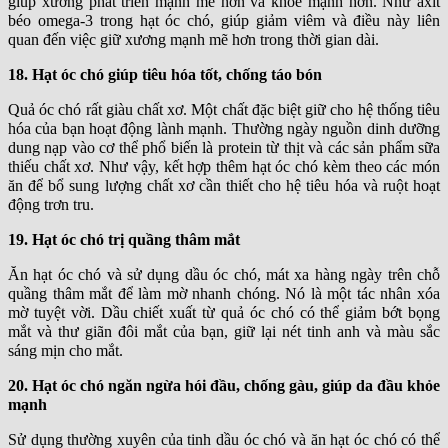
giúp xương phát triển mạnh mẽ hơn và khỏe mạnh hơn. Như axit
béo omega-3 trong hạt óc chó, giúp giảm viêm và điều này liên
quan đến việc giữ xương mạnh mẽ hơn trong thời gian dài.
18. Hạt óc chó giúp tiêu hóa tốt, chống táo bón
Quả óc chó rất giàu chất xơ. Một chất đặc biệt giữ cho hệ thống tiêu
hóa của bạn hoạt động lành mạnh. Thường ngày nguồn dinh dưỡng
dung nạp vào cơ thể phổ biến là protein từ thịt và các sản phẩm sữa
thiếu chất xơ. Như vậy, kết hợp thêm hạt óc chó kèm theo các món
ăn để bổ sung lượng chất xơ cần thiết cho hệ tiêu hóa và ruột hoạt
động trơn tru.
19. Hạt óc chó trị quầng thâm mắt
Ăn hạt óc chó và sử dụng dầu óc chó, mát xa hàng ngày trên chỗ
quầng thâm mắt để làm mờ nhanh chóng. Nó là một tác nhân xóa
mờ tuyệt vời. Dầu chiết xuất từ quả óc chó có thể giảm bớt bọng
mắt và thư giãn đôi mắt của bạn, giữ lại nét tinh anh và màu sắc
sáng mịn cho mắt.
20. Hạt óc chó ngăn ngừa hói đầu, chống gàu, giúp da đầu khỏe
mạnh
Sử dụng thường xuyên của tinh dầu óc chó và ăn hạt óc chó có thể