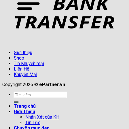
Giới thiệu
Shop
Tin Khuyến mại
Liên Hệ
Khuyến Mại
Copyright 2026 ©
ePartner.vn
Tìm
kiếm:
Trang chủ
Giới Thiệu
Nhận Xét của KH
Tin Tức
Chuyên mục đẹp