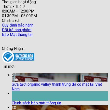
Thời gian hoạt động:
Thứ 2 - Thứ 7
8:00AM - 12:00PM
01:30PM - 05:00PM
Chính sách
Quy định bảo hành
Đổi trả sản phẩm
Bảo Mật thông tin
Chứng Nhận :
Tin mới
21
Th6
Sữa tươi organic valley thanh trùng đã có mặt tại Việt
Nam
18
Th9
Chính sách bảo mật thông tin
30