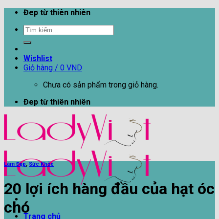
Skip
Đep từ thiên nhiên
to
Tìm
content
kiếm:
Wishlist
Giỏ hàng /
0
VND
Chưa có sản phẩm trong giỏ hàng.
Đep từ thiên nhiên
Làm Đẹp
,
Sức Khỏe
20 lợi ích hàng đầu của hạt óc
chó
Trang chủ