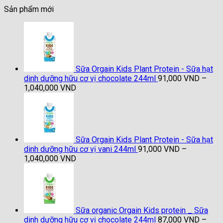
Sản phẩm mới
Sữa Orgain Kids Plant Protein - Sữa hạt
dinh dưỡng hữu cơ vị chocolate 244ml
91,000
VND
–
Khoảng
1,040,000
VND
giá:
từ
91,000 VND
đến
1,040,000 VND
Sữa Orgain Kids Plant Protein - Sữa hạt
dinh dưỡng hữu cơ vị vani 244ml
91,000
VND
–
Khoảng
1,040,000
VND
giá:
từ
91,000 VND
đến
1,040,000 VND
Sữa organic Orgain Kids protein _ Sữa
dinh dưỡng hữu cơ vị chocolate 244ml
87,000
VND
–