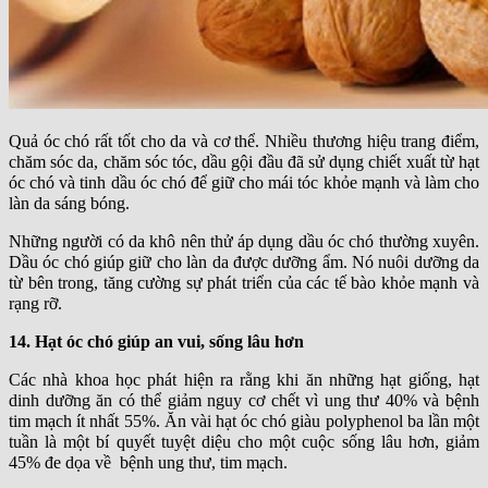
Quả óc chó rất tốt cho da và cơ thể. Nhiều thương hiệu trang điểm,
chăm sóc da, chăm sóc tóc, dầu gội đầu đã sử dụng chiết xuất từ hạt
óc chó và tinh dầu óc chó để giữ cho mái tóc khỏe mạnh và làm cho
làn da sáng bóng.
Những người có da khô nên thử áp dụng dầu óc chó thường xuyên.
Dầu óc chó giúp giữ cho làn da được dưỡng ẩm. Nó nuôi dưỡng da
từ bên trong, tăng cường sự phát triển của các tế bào khỏe mạnh và
rạng rỡ.
14. Hạt óc chó giúp an vui, sống lâu hơn
Các nhà khoa học phát hiện ra rằng khi ăn những hạt giống, hạt
dinh dưỡng ăn có thể giảm nguy cơ chết vì ung thư 40% và bệnh
tim mạch ít nhất 55%. Ăn vài hạt óc chó giàu polyphenol ba lần một
tuần là một bí quyết tuyệt diệu cho một cuộc sống lâu hơn, giảm
45% đe dọa về bệnh ung thư, tim mạch.