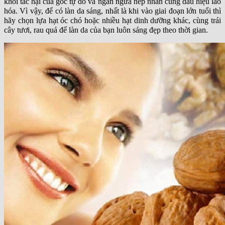
khỏi tác hại của gốc tự do và ngăn ngừa nếp nhăn cùng dấu hiệu lão
hóa. Vì vậy, để có làn da sáng, nhất là khi vào giai đoạn lớn tuổi thì
hãy chọn lựa hạt óc chó hoặc nhiều hạt dinh dưỡng khác, cùng trái
cây tươi, rau quả để làn da của bạn luôn sáng đẹp theo thời gian.