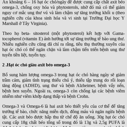
Ăn khoảng 6 – 16 hạt óc chó/ngày để được cung cấp chất axit béo
omega-3, chống oxy hóa và phytosterols, nhờ đó mà có thể giảm
nguy cơ mắc ung thư vú và làm chậm sự tăng trưởng khối u (theo
nghiên cứu của khoa sinh hóa và vi sinh tại Trường Đại học Y
Marshall ở Tây Virginia).
Theo họ beta- sitosterol (một phytosterol) kết hợp với Gama-
tocopherol (vitamin E) ảnh hưởng tới sự tăng trưởng tế bào ung thư.
Nhiều nghiên cứu cũng đã chỉ ra rằng, tiêu thụ thường xuyên của
hạt óc chó có thể ngăn chặn và làm chậm tiến triển bệnh ung thư
tuyến tiền liệt, tuyến tụy.
2 .Hạt óc chó giàu axit béo omega-3
Bổ sung hàm lượng omega-3 trong hạt óc chó hàng ngày sẽ giảm
trầm cảm, giảm tình trạng thiếu chú ý, thiếu tập trung do rối loạn
tăng động (ADHD), ung thư và bệnh Alzheimer, bệnh vẩy nến,
bệnh hen suyễn. Ngoài ra, omega-3 còn chống lại các bệnh viêm
nhiễm như viêm khớp dạng thấp và bệnh Crohn.
Omega-3 và Omega-6 là hai axit béo thiết yếu của cơ thể để tăng
trưởng tế bào, chức năng miễn dịch, đông máu và ngăn ngừa bệnh
tật. Các axit béo được hấp thu từ chế độ ăn uống. 30g hạt óc chó
cung cấp 18g chất béo tổng số trong đó là 13g và 2,5g PUFA là