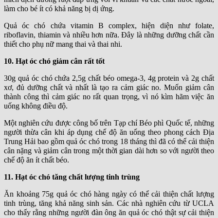
làm cho bé ít có khả năng bị dị ứng.
Quả óc chó chứa vitamin B complex, hiện diện như folate,
riboflavin, thiamin và nhiều hơn nữa. Đây là những dưỡng chất cần
thiết cho phụ nữ mang thai và thai nhi.
10. Hạt óc chó giảm cân rất tốt
30g quả óc chó chứa 2,5g chất béo omega-3, 4g protein và 2g chất
xơ, đủ dưỡng chất và nhất là tạo ra cảm giác no. Muốn giảm cân
thành công thì cảm giác no rất quan trọng, vì nó kìm hãm việc ăn
uống không điều độ.
Một nghiên cứu được công bố trên Tạp chí Béo phì Quốc tế, những
người thừa cân khi áp dụng chế độ ăn uống theo phong cách Địa
Trung Hải bao gồm quả óc chó trong 18 tháng thì đã có thể cải thiện
cân nặng và giảm cân trong một thời gian dài hơn so với người theo
chế độ ăn ít chất béo.
11. Hạt óc chó tăng chất lượng tinh trùng
Ăn khoảng 75g quả óc chó hàng ngày có thể cải thiện chất lượng
tinh trùng, tăng khả năng sinh sản. Các nhà nghiên cứu từ UCLA
cho thấy rằng những người đàn ông ăn quả óc chó thật sự cải thiện