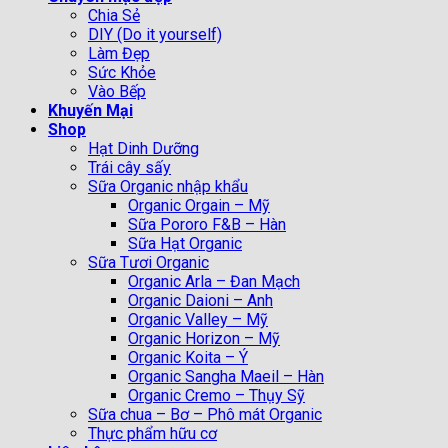
Chia Sẻ
DIY (Do it yourself)
Làm Đẹp
Sức Khỏe
Vào Bếp
Khuyến Mại
Shop
Hạt Dinh Dưỡng
Trái cây sấy
Sữa Organic nhập khẩu
Organic Orgain – Mỹ
Sữa Pororo F&B – Hàn
Sữa Hạt Organic
Sữa Tươi Organic
Organic Arla – Đan Mạch
Organic Daioni – Anh
Organic Valley – Mỹ
Organic Horizon – Mỹ
Organic Koita – Ý
Organic Sangha Maeil – Hàn
Organic Cremo – Thụy Sỹ
Sữa chua – Bơ – Phô mát Organic
Thực phẩm hữu cơ