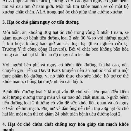
ALA (alpha-linoleic acid), lượng ALA cao giảm nguy cơ giảm bệnh
tim và đau tim ở nam giới. Một trái tim khỏe mạnh sẽ có một bộ
xương chắc chắn. ALA trong quả óc chó giúp tăng cường xương.
3. Hạt óc chó giảm nguy cơ tiểu đường
Mỗi tuần, ăn khoảng 30g hạt óc chó trong vòng ít nhất 1 năm, sẽ
giảm nguy cơ bệnh tiểu đường loại 2 gần 30 % so với những người
ít khi hoặc không bao giờ ăn các loại hạt (theo nghiên cứu tại
Trường Y tế công cộng Harvard). Bởi vì chất béo không bão hòa
trong các loại hạt là tốt cho độ nhạy cảm insulin.
Với người béo phì và nguy cơ bệnh tiểu đường là khá cao, nên
chuyên gia Tiến sĩ David Katz khuyên nên ăn hạt óc chó như một
thực phẩm bổ dưỡng, vì nó thiết thực cho sức khỏe, hỗ trợ cơ thể
khỏe mạnh, chống lại được nhiều căn bệnh.
Bệnh tiểu đường loại 2 là một vấn đề chủ yếu liên quan đến kiểm
soát lượng đường trong máu và sự trao đổi chất insulin. Người bệnh
tiểu đường loại 2 thường có vấn đề sức khỏe liên quan và có nguy
cơ vấn đề tim mạch. Phụ nữ và đàn ông nếu tiêu thụ 28g hạt óc chó
hai lần một tuần thì có giảm 24 phát triển bệnh tiểu đường loại 2.
4. Hạt óc chó chứa chất chống oxy hóa giúp tim mạch khỏe
mạnh