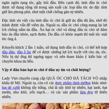
ngăn ngừa rụng tóc, gây hói đầu. Bên cạnh đó, tinh dầu óc chó
được sử dụng rộng rãi trong sản xuất các loại dầu tóc do đặc tính
giữ ẩm phong phú, như một chất chống gàu tự nhiên.
Đặc tính ưu việt của tinh dầu óc chó là giữ da đầu đủ ẩm, nhờ đó
tránh được vấn đề viêm da. Ngoài ra, dầu óc chó cũng mang lại lợi
ích chống nấm da đầu. Ăn hạt óc chó và dùng dầu óc chó sẽ đảm
bảo da đầu khỏe, sạch thơm. Da đầu có khỏe mạnh thì mái tóc mái
tóc óng ả.
Khuyến khích 2 lần 1 tuần, sử dụng tinh dầu óc chó, có thể kết hợp
dầu dừa
,
dầu ô liu
để có được những lợi ích tuyệt vời cho da, tóc.
Nếu bị dự ứng thì ngưng ngay và nên tham khảo ý kiến bác sỹ
chuyên khoa da liễu.
Vậy ở đâu bán hạt óc chó ở đâu uy tín và chất lượng?
Lady Viet chuyên cung cấp QUẢ ÓC CHÓ ĐÃ TÁCH VỎ nhập
khẩu từ Mỹ. Ngoài ra, còn có các
thực phẩm dinh dưỡng
khác như:
hạt dẻ cười
không tẩy trắng, chà là sấy khô tự nhiên, hạt lanh, hạt
methi, nho khô, yến mạch… và các sản phẩm
làm đẹp
từ thiên
nhiên.