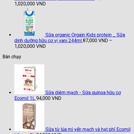
Khoảng
1,020,000
VND
giá:
từ
87,000 VND
đến
1,020,000 VND
Sữa organic Orgain Kids protein _ Sữa
dinh dưỡng hữu cơ vị vani 244ml
87,000
VND
–
Khoảng
1,020,000
VND
giá:
Bán chạy
từ
87,000 VND
đến
1,020,000 VND
Sữa diêm mạch - Sữa quinoa hữu cơ
Ecomil 1L
94,000
VND
Sữa từ lúa mì yến mạch và hạt phỉ Ecomil