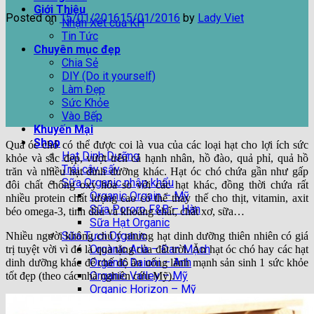
Giới Thiệu
Posted on
15/01/2016
15/01/2016
by
Lady Viet
Nhận Xét của KH
Tin Tức
Chuyên mục đẹp
Chia Sẻ
DIY (Do it yourself)
Làm Đẹp
Sức Khỏe
Vào Bếp
Khuyến Mại
Shop
Quả óc chó có thể được coi là vua của các loại hạt cho lợi ích sức
Hạt Dinh Dưỡng
khỏe và sắc đẹp, vượt trên cả hạnh nhân, hồ đào, quả phỉ, quả hồ
Trái cây sấy
trăn và nhiều hạt dinh dưỡng khác. Hạt óc chó chứa gần như gấp
Sữa Organic nhập khẩu
đôi chất chống oxy hóa so với các hạt khác, đồng thời chứa rất
Organic Orgain – Mỹ
nhiều protein chất lượng cao có thể thay thế cho thịt, vitamin, axit
Sữa Pororo F&B – Hàn
béo omega-3, tinh dầu và khoáng chất, chất xơ, sữa…
Sữa Hạt Organic
Sữa Tươi Organic
Nhiều người không chú ý nhưng hạt dinh dưỡng thiên nhiên có giá
Organic Arla – Đan Mạch
trị tuyệt vời vì đó là quà tặng của đất trời. Ăn hạt óc chó hay các hạt
Organic Daioni – Anh
dinh dưỡng khác để chế độ ăn uống lành mạnh sản sinh 1 sức khỏe
Organic Valley – Mỹ
tốt đẹp (theo các nhà nghiên cứu Mỹ).
Organic Horizon – Mỹ
Organic Koita – Ý