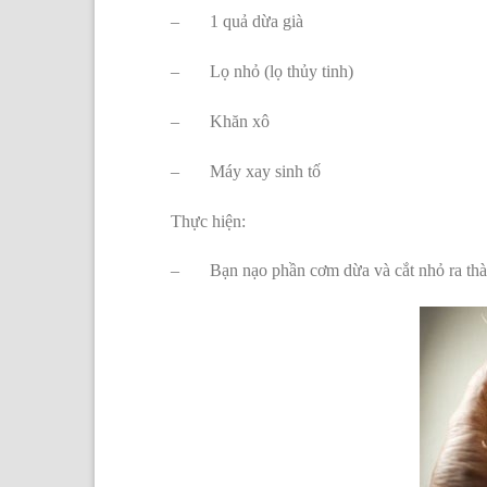
– 1 quả dừa già
– Lọ nhỏ (lọ thủy tinh)
– Khăn xô
– Máy xay sinh tố
Thực hiện:
– Bạn nạo phần cơm dừa và cắt nhỏ ra thành