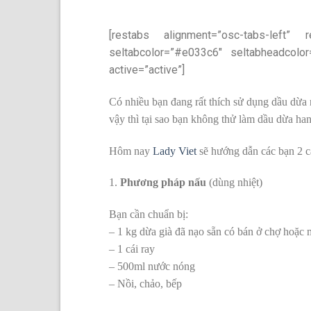
[restabs alignment=”osc-tabs-left” r
seltabcolor=”#e033c6″ seltabheadcolor
active=”active”]
Có nhiều bạn đang rất thích sử dụng dầu dừa 
vậy thì tại sao bạn không thử làm dầu dừa h
Hôm nay
Lady Viet
sẽ hướng dẫn các bạn 2 c
1.
Phương pháp nấu
(dùng nhiệt)
Bạn cần chuẩn bị:
– 1 kg dừa già đã nạo sẵn có bán ở chợ hoặc 
– 1 cái ray
– 500ml nước nóng
– Nồi, chảo, bếp