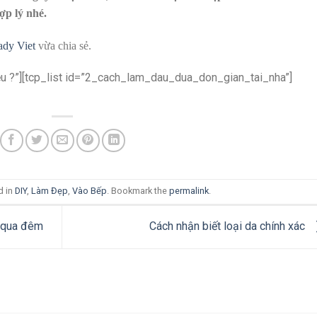
ợp lý nhé.
ady Viet
vừa chia sẻ.
liệu ?”][tcp_list id=”2_cach_lam_dau_dua_don_gian_tai_nha”]
d in
DIY
,
Làm Đẹp
,
Vào Bếp
. Bookmark the
permalink
.
 qua đêm
Cách nhận biết loại da chính xác