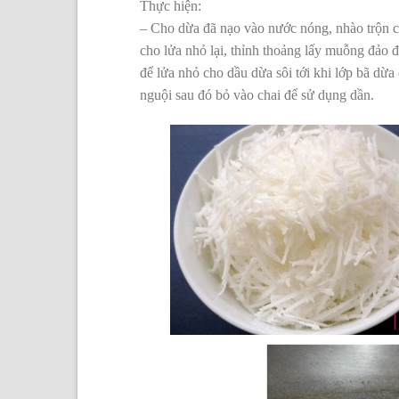
Thực hiện:
– Cho dừa đã nạo vào nước nóng, nhào trộn cho
cho lửa nhỏ lại, thỉnh thoảng lấy muỗng đảo đ
để lửa nhỏ cho dầu dừa sôi tới khi lớp bã dừ
nguội sau đó bỏ vào chai để sử dụng dần.