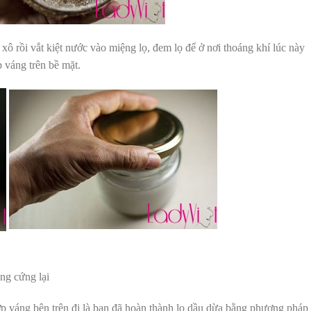
ồi vắt kiệt nước vào miệng lọ, đem lọ để ở nơi thoáng khí lúc này
 váng trên bề mặt.
ng cứng lại
váng bên trên đi là bạn đã hoàn thành lọ dầu dừa bằng phương pháp