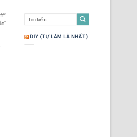
ff”
ẫn”
DIY (TỰ LÀM LÀ NHẤT)
,