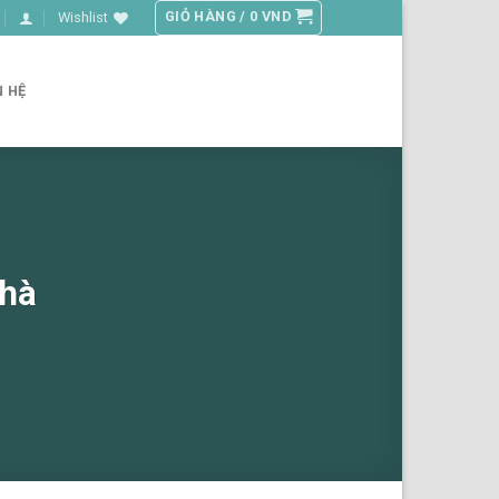
GIỎ HÀNG /
0
VND
Wishlist
N HỆ
nhà