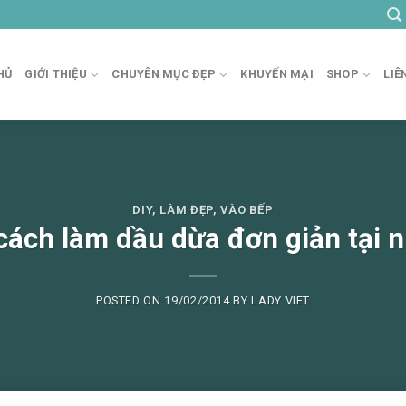
HỦ
GIỚI THIỆU
CHUYÊN MỤC ĐẸP
KHUYẾN MẠI
SHOP
LIÊ
DIY
,
LÀM ĐẸP
,
VÀO BẾP
cách làm dầu dừa đơn giản tại 
POSTED ON
19/02/2014
BY
LADY VIET