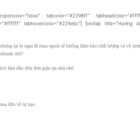
esponsive=”false” tabcolor=”#2398ff” tabheadcolor=”#ffff
=”#ffffff” tabhovercolor=”#239ebc”] [restab title=”Hướng d
nhưng lại lo ngại đi mua ngoài sẽ không đảm bảo chất lượng và vệ sinh
andmade nhỉ?
ách làm dầu dừa đơn giản tại nhà nhé.
mua dừa về tự nạo