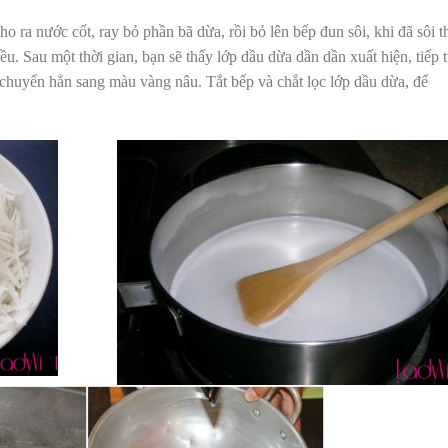
 ra nước cốt, ray bỏ phần bã dừa, rồi bỏ lên bếp đun sôi, khi đã sôi t
ều. Sau một thời gian, bạn sẽ thấy lớp dầu dừa dần dần xuất hiện, tiếp 
a chuyển hẳn sang màu vàng nâu. Tắt bếp và chắt lọc lớp dầu dừa, để