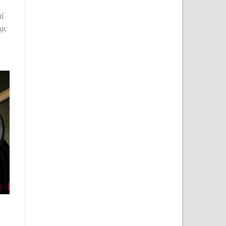
hì
tục