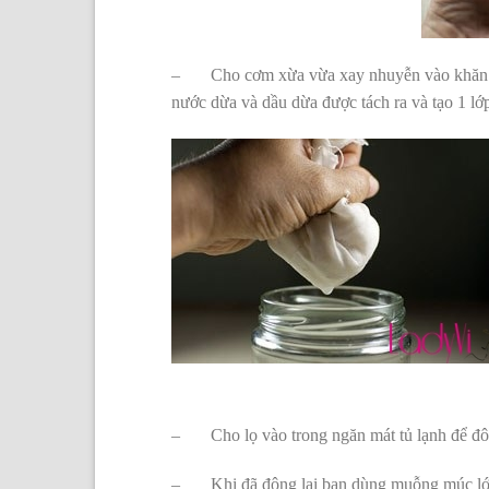
– Cho cơm xừa vừa xay nhuyễn vào khăn xô r
nước dừa và dầu dừa được tách ra và tạo 1 lớp
– Cho lọ vào trong ngăn mát tủ lạnh để đô
– Khi đã đông lại bạn dùng muỗng múc lớp 