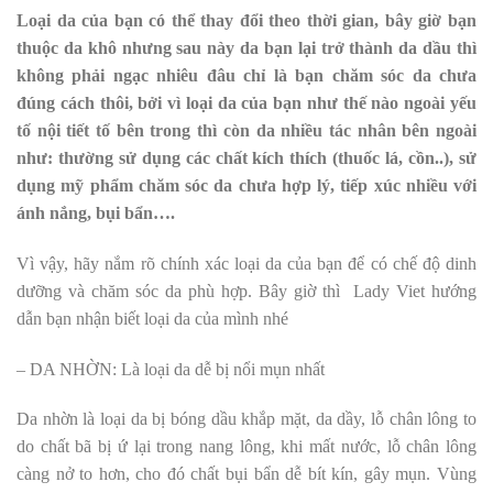
Loại da của bạn có thể thay đổi theo thời gian, bây giờ bạn
thuộc da khô nhưng sau này da bạn lại trở thành da dầu thì
không phải ngạc nhiêu đâu chỉ là bạn chăm sóc da chưa
đúng cách thôi, bởi vì loại da của bạn như thế nào ngoài yếu
tố nội tiết tố bên trong thì còn da nhiều tác nhân bên ngoài
như: thường sử dụng các chất kích thích (thuốc lá, cồn..), sử
dụng mỹ phẩm chăm sóc da chưa hợp lý, tiếp xúc nhiều với
ánh nắng, bụi bẩn….
Vì vậy, hãy nắm rõ chính xác loại da của bạn để có chế độ dinh
dưỡng và chăm sóc da phù hợp. Bây giờ thì Lady Viet hướng
dẫn bạn nhận biết loại da của mình nhé
– DA NHỜN: Là loại da dễ bị nổi mụn nhất
Da nhờn là loại da bị bóng dầu khắp mặt, da dầy, lỗ chân lông to
do chất bã bị ứ lại trong nang lông, khi mất nước, lỗ chân lông
càng nở to hơn, cho đó chất bụi bẩn dễ bít kín, gây mụn. Vùng