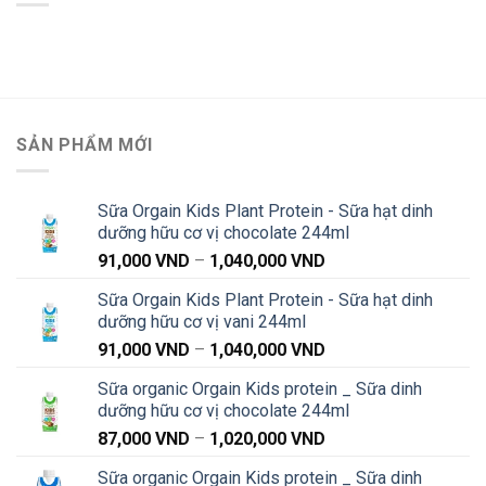
SẢN PHẨM MỚI
Sữa Orgain Kids Plant Protein - Sữa hạt dinh
dưỡng hữu cơ vị chocolate 244ml
Khoảng
91,000
VND
–
1,040,000
VND
giá:
Sữa Orgain Kids Plant Protein - Sữa hạt dinh
từ
dưỡng hữu cơ vị vani 244ml
91,000 VND
Khoảng
91,000
VND
–
1,040,000
VND
đến
giá:
1,040,000 VND
Sữa organic Orgain Kids protein _ Sữa dinh
từ
dưỡng hữu cơ vị chocolate 244ml
91,000 VND
Khoảng
87,000
VND
–
1,020,000
VND
đến
giá:
1,040,000 VND
Sữa organic Orgain Kids protein _ Sữa dinh
từ