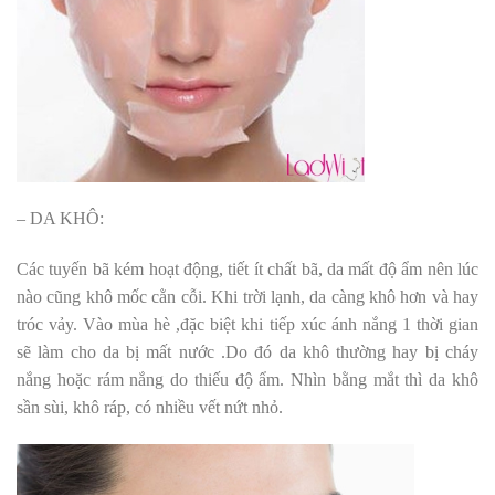
– DA KHÔ:
Các tuyến bã kém hoạt động, tiết ít chất bã, da mất độ ẩm nên lúc
nào cũng khô mốc cằn cỗi. Khi trời lạnh, da càng khô hơn và hay
tróc vảy. Vào mùa hè ,đặc biệt khi tiếp xúc ánh nắng 1 thời gian
sẽ làm cho da bị mất nước .Do đó da khô thường hay bị cháy
nắng hoặc rám nắng do thiếu độ ẩm. Nhìn bằng mắt thì da khô
sần sùi, khô ráp, có nhiều vết nứt nhỏ.