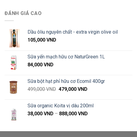
ĐÁNH GIÁ CAO
Dầu ôliu nguyên chất - extra virgin olive oil
105,000
VND
Sữa yến mạch hữu cơ NaturGreen 1L
84,000
VND
Sữa bột hạt phỉ hữu cơ Ecomil 400gr
Giá
Giá
499,000
VND
479,000
VND
gốc
hiện
là:
tại
Sữa organic Koita vị dâu 200ml
499,000 VND.
là:
Khoảng
38,000
VND
–
888,000
VND
479,000 VND.
giá:
từ
38,000 VND