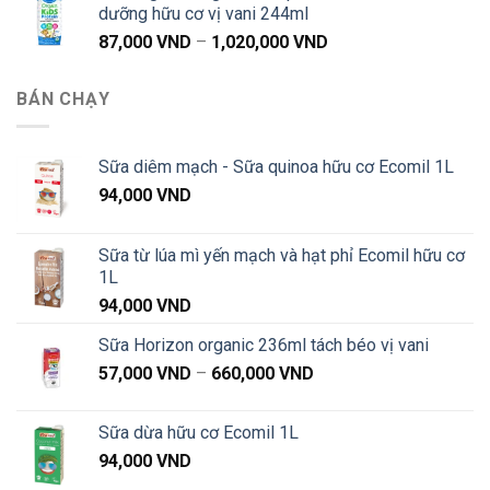
dưỡng hữu cơ vị vani 244ml
87,000 VND
Khoảng
87,000
VND
–
1,020,000
VND
đến
giá:
1,020,000 VND
từ
BÁN CHẠY
87,000 VND
đến
1,020,000 VND
Sữa diêm mạch - Sữa quinoa hữu cơ Ecomil 1L
94,000
VND
Sữa từ lúa mì yến mạch và hạt phỉ Ecomil hữu cơ
1L
94,000
VND
Sữa Horizon organic 236ml tách béo vị vani
Khoảng
57,000
VND
–
660,000
VND
giá:
từ
Sữa dừa hữu cơ Ecomil 1L
57,000 VND
94,000
VND
đến
660,000 VND