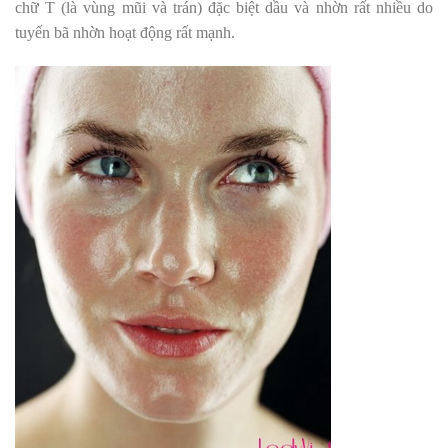
chữ T (là vùng mũi và trán) đặc biệt dầu và nhờn rất nhiều do
tuyến bã nhờn hoạt động rất mạnh.