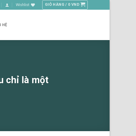
GIỎ HÀNG /
0
VND
Wishlist
N HỆ
u chỉ là một