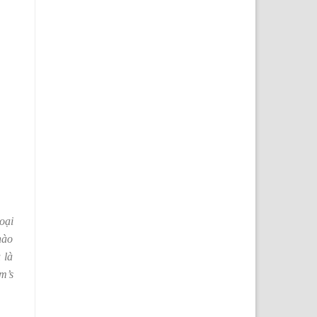
oại
hào
 là
m’s