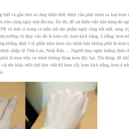
g biết và gần như ai cũng nhận thức được cần phải tránh xa loại kem 
m trộn cũng ngày một đìu hiu. Do đó, để cải thiện việc bán hàng thì ng
 PR và tinh vi trong cả mẫu mã sản phẩm ngày càng bắt mắt, sang tr
hị trường và thay vào đó là kem cốt, kem kích trắng, ủ trắng, kem tr
ng khẳng định 1 tỷ phần trăm kem của mình bán không phải là kem t
ay được nhập từ Thái Lan, Nhật Bản…. Người mua nghe khẳng định c
 phải là kem trộn và mình không dùng kem độc hại. Thì đúng, đó kh
 cái tên khác thôi chứ bản chất thì kem cốt, kem kích trắng, kem ủ trắ
à.