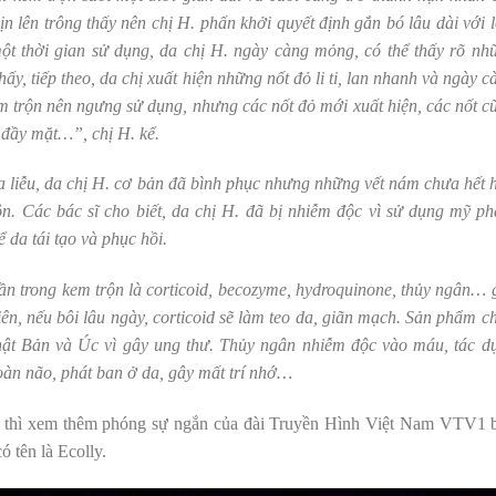
n lên trông thấy nên chị H. phấn khởi quyết định gắn bó lâu dài với l
ột thời gian sử dụng, da chị H. ngày càng mỏng, có thể thấy rõ nh
y, tiếp theo, da chị xuất hiện những nốt đỏ li ti, lan nhanh và ngày c
trộn nên ngưng sử dụng, nhưng các nốt đỏ mới xuất hiện, các nốt cũ
 đầy mặt…”, chị H. kể.
Da liễu, da chị H. cơ bản đã bình phục nhưng những vết nám chưa hết 
n. Các bác sĩ cho biết, da chị H. đã bị nhiễm độc vì sử dụng mỹ p
 da tái tạo và phục hồi.
hần trong kem trộn là corticoid, becozyme, hydroquinone, thủy ngân… 
ên, nếu bôi lâu ngày, corticoid sẽ làm teo da, giãn mạch. Sản phẩm c
ật Bản và Úc vì gây ung thư. Thủy ngân nhiễm độc vào máu, tác d
hoàn não, phát ban ở da, gây mất trí nhớ…
rên thì xem thêm phóng sự ngắn của đài Truyền Hình Việt Nam VTV1 
ó tên là Ecolly.