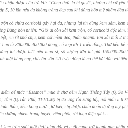
ều nhận được câu trả lời: “Công thức là bí quyết, nhưng chị cứ yên 
ấp 5, 10 lần nếu da không trắng đẹp sau khi dùng hộp mỹ phẩm đầu ti
 trộn có chứa corticoid gây hại da, nhưng lại tin dùng kem sâm, kem c
g Bàng hồn nhiên: “Giờ ai còn xài kem trộn, có corticoid độc lắm. 
bệt, rin rít khó chịu, kem cốt mềm dẻo, thấm nhanh. Em xài mới 2 th
Lan từ 300.000-400.000 đồng, có loại tới 1 triệu đồng. Thử liên hệ 
úng tôi được biết nếu mua sỉ, số lượng lớn thì giá 150.000-200.
h mặt hàng này, chỉ cần vốn 2-3 triệu đồng là có thể bắt đầu với tiền 
ng điểm để mác “Essance” mua ở chợ đêm Hạnh Thông Tây (Q.Gò V
 Tâm (Q.Tân Phú, TPHCM) bị đỏ ửng rồi sưng tấy, nổi mẩn li ti k
g toàn thân, kèm bọng nước, lở loét, chị được chẩn đoán dị ứng mỹ ph
iến chứng nhiễm trùng huyết, viêm phổi, rối loạn điện giải…
kem trộn suốt một thời gian dài và cuối cùng trở thành nạn nhân 