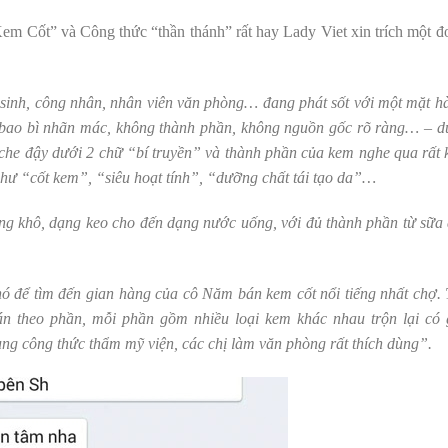
Kem Cốt” và Công thức “thần thánh” rất hay Lady Viet xin trích một đ
c sinh, công nhân, nhân viên văn phòng… đang phát sốt với một mặt h
ao bì nhãn mác, không thành phần, không nguồn gốc rõ ràng… – d
che đậy dưới 2 chữ “bí truyền” và thành phần của kem nghe qua rất 
hư “cốt kem”, “siêu hoạt tính”, “dưỡng chất tái tạo da”…
ng khô, dạng keo cho đến dạng nước uống, với đủ thành phần từ sữa 
 để tìm đến gian hàng của cô Năm bán kem cốt nổi tiếng nhất chợ. 
n theo phần, mỗi phần gồm nhiều loại kem khác nhau trộn lại có 
ng công thức thẩm mỹ viện, các chị làm văn phòng rất thích dùng”.