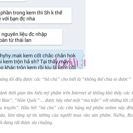
húng tôi đều được các “bà chủ” cho biết là “không thể chia sẻ được”
ành thời gian tìm hiểu mỹ phẩm trên Internet sẽ không khó thấy các l
ật Bản”, “Hàn Quốc”… được bày như một “ma trận” với những lời c
a truyền”. Hầu hết “bà chủ” các cửa hàng mỹ phẩm online này đều
 da, làm tăng sự tin tưởng của người mua vào sản phẩm. NaNa, Re
ốt đang rất được ưa chuộng.