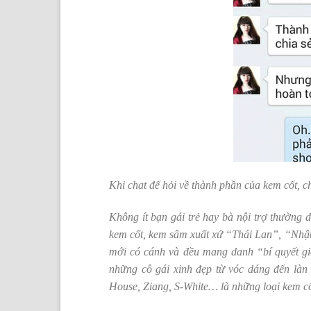
Khi chat để hỏi về thành phần của kem cốt, c
Không ít bạn gái trẻ hay bà nội trợ thường d
kem cốt, kem sâm xuất xứ “Thái Lan”, “Nh
mới có cánh và đều mang danh “bí quyết gi
những cô gái xinh đẹp từ vóc dáng đến làn
House, Ziang, S-White… là những loại kem c