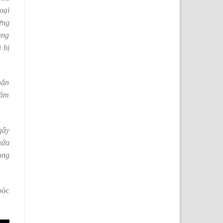
oại
ững
àng
 bị
hẳn
hẩm
gây
hứa
ụng
bóc