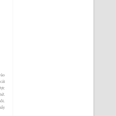
vào
cải
ược
hứ.
ôi.
hấy