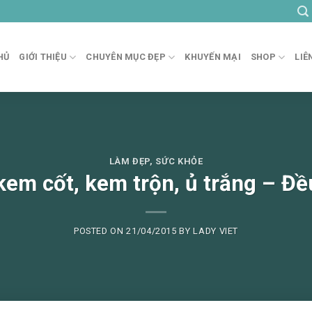
HỦ
GIỚI THIỆU
CHUYÊN MỤC ĐẸP
KHUYẾN MẠI
SHOP
LIÊ
LÀM ĐẸP
,
SỨC KHỎE
kem cốt, kem trộn, ủ trắng – Đề
POSTED ON
21/04/2015
BY
LADY VIET