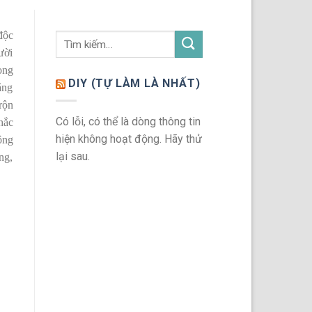
độc
ười
ọng
DIY (TỰ LÀM LÀ NHẤT)
ắng
rộn
Có lỗi, có thể là dòng thông tin
hắc
hiện không hoạt động. Hãy thử
ông
lại sau.
ng,