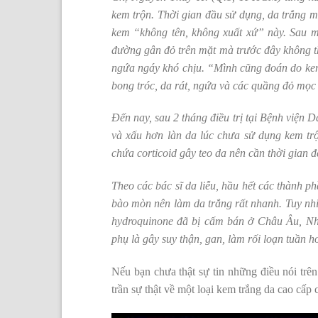
kem trộn. Thời gian đầu sử dụng, da trắng mị
kem “không tên, không xuất xứ” này. Sau m
đường gân đỏ trên mặt mà trước đây không thấ
ngứa ngáy khó chịu. “Mình cũng đoán do kem 
bong tróc, da rát, ngứa và các quầng đỏ mọc
Đến nay, sau 2 tháng điều trị tại Bệnh viện 
và xấu hơn làn da lúc chưa sử dụng kem trộ
chứa corticoid gây teo da nên cần thời gian để
Theo các bác sĩ da liễu, hầu hết các thành p
bào mòn nên làm da trắng rất nhanh. Tuy nhi
hydroquinone đã bị cấm bán ở Châu Âu, Nh
phụ là gây suy thận, gan, làm rối loạn tuần 
Nếu bạn chưa thật sự tin những điều nói t
trần sự thật về một loại kem trắng da cao cấp c