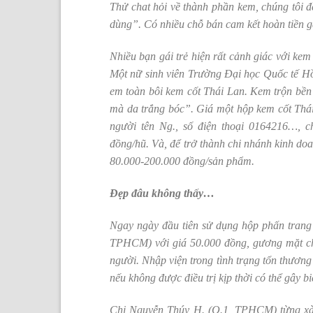
Thử chat hỏi về thành phần kem, chúng tôi đ
dùng”. Có nhiều chỗ bán cam kết hoàn tiền g
Nhiều bạn gái trẻ hiện rất cảnh giác với kem
Một nữ sinh viên Trường Đại học Quốc tế Hồn
em toàn bôi kem cốt Thái Lan. Kem trộn bền 
mà da trắng bóc”. Giá một hộp kem cốt Thái 
người tên Ng., số điện thoại 0164216…, ch
đồng/hũ. Và, để trở thành chi nhánh kinh doan
80.000-200.000 đồng/sản phẩm.
Đẹp đâu không thấy…
Ngay ngày đầu tiên sử dụng hộp phấn tra
TPHCM) với giá 50.000 đồng, gương mặt chị
người. Nhập viện trong tình trạng tổn thươn
nếu không được điều trị kịp thời có thể gây b
Chị Nguyễn Thúy H. (Q.1, TPHCM) từng xài 