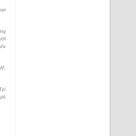
oạn
àng
ưới
kêu
dê,
Tại
giá