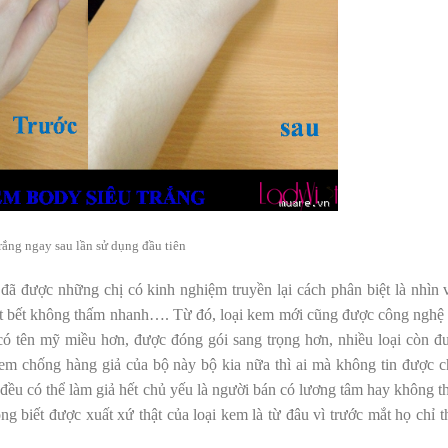
rắng ngay sau lần sử dụng đầu tiên
ã được những chị có kinh nghiệm truyền lại cách phân biệt là nhìn 
ết bết không thấm nhanh…. Từ đó, loại kem mới cũng được công nghệ 
ó tên mỹ miều hơn, được đóng gói sang trọng hơn, nhiều loại còn đ
em chống hàng giả của bộ này bộ kia nữa thì ai mà không tin được c
m đều có thể làm giả hết chủ yếu là người bán có lương tâm hay không th
 biết được xuất xứ thật của loại kem là từ đâu vì trước mắt họ chỉ t