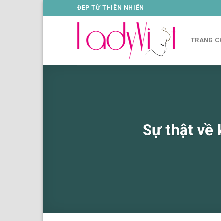
Skip
ĐEP TỪ THIÊN NHIÊN
to
content
TRANG C
Sự thật về 