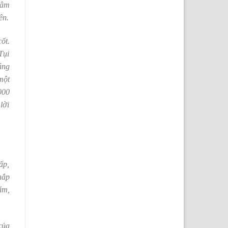
tâm
ên.
ốt.
Tụi
áng
một
000
lời
ấp,
hắp
ẩm,
của