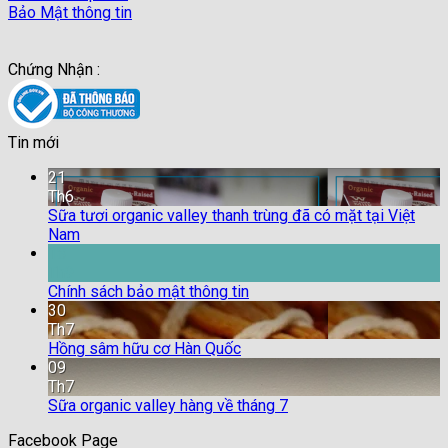
Bảo Mật thông tin
Chứng Nhận :
Tin mới
21
Th6
Sữa tươi organic valley thanh trùng đã có mặt tại Việt
Nam
18
Th9
Chính sách bảo mật thông tin
30
Th7
Hồng sâm hữu cơ Hàn Quốc
09
Th7
Sữa organic valley hàng về tháng 7
Facebook Page