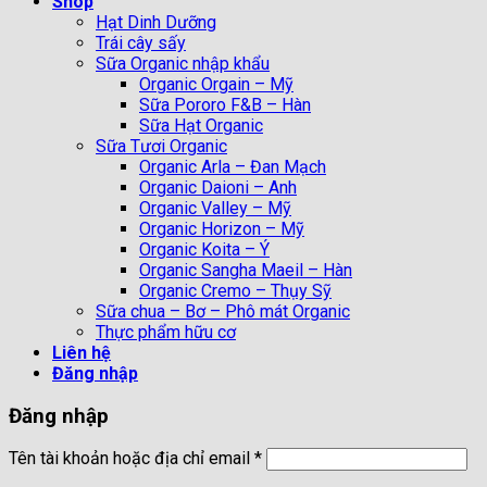
Shop
Hạt Dinh Dưỡng
Trái cây sấy
Sữa Organic nhập khẩu
Organic Orgain – Mỹ
Sữa Pororo F&B – Hàn
Sữa Hạt Organic
Sữa Tươi Organic
Organic Arla – Đan Mạch
Organic Daioni – Anh
Organic Valley – Mỹ
Organic Horizon – Mỹ
Organic Koita – Ý
Organic Sangha Maeil – Hàn
Organic Cremo – Thụy Sỹ
Sữa chua – Bơ – Phô mát Organic
Thực phẩm hữu cơ
Liên hệ
Đăng nhập
Đăng nhập
Tên tài khoản hoặc địa chỉ email
*