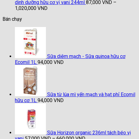
dinh dưỡng hữu cơ vị vani 244ml
87,000
VND
–
Khoảng
1,020,000
VND
giá:
Bán chạy
từ
87,000 VND
đến
1,020,000 VND
Sữa diêm mạch - Sữa quinoa hữu cơ
Ecomil 1L
94,000
VND
Sữa từ lúa mì yến mạch và hạt phỉ Ecomil
hữu cơ 1L
94,000
VND
Sữa Horizon organic 236ml tách béo vị
Khoảng
vani
57,000
VND
–
660,000
VND