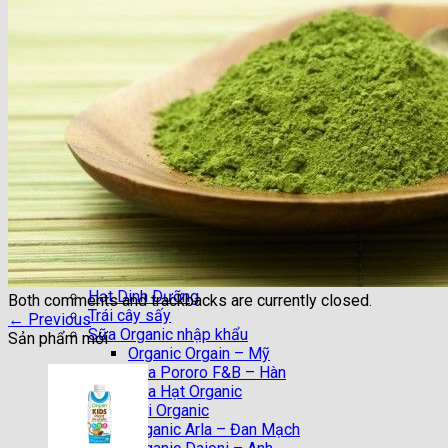
Trang chủ
Giới Thiệu
Nhận Xét của KH
Tin Tức
Chuyên mục đẹp
Chia Sẻ
DIY (Do it yourself)
Làm Đẹp
Sức Khỏe
Vào Bếp
Khuyến Mại
Shop
Hạt Dinh Dưỡng
Both comments and trackbacks are currently closed.
Trái cây sấy
←
Previous
Sữa Organic nhập khẩu
Sản phẩm mới
Organic Orgain – Mỹ
Sữa Pororo F&B – Hàn
Sữa Hạt Organic
Sữa Tươi Organic
Organic Arla – Đan Mạch