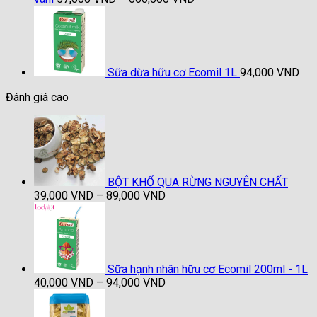
giá:
từ
57,000 VND
đến
660,000 VND
Sữa dừa hữu cơ Ecomil 1L
94,000
VND
Đánh giá cao
BỘT KHỔ QUA RỪNG NGUYÊN CHẤT
Khoảng
39,000
VND
–
89,000
VND
giá:
từ
39,000 VND
đến
89,000 VND
Sữa hạnh nhân hữu cơ Ecomil 200ml - 1L
Khoảng
40,000
VND
–
94,000
VND
giá:
từ