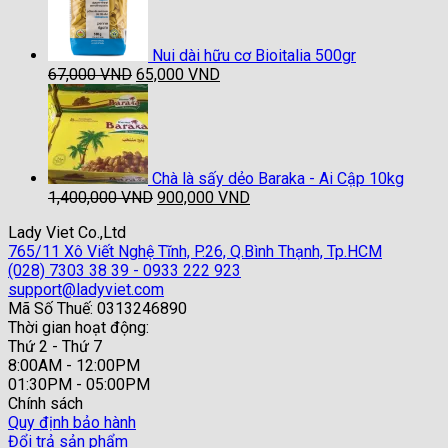
40,000 VND
đến
94,000 VND
Nui dài hữu cơ Bioitalia 500gr
Giá
Giá
67,000
VND
65,000
VND
gốc
hiện
là:
tại
67,000 VND.
là:
65,000 VND.
Chà là sấy dẻo Baraka - Ai Cập 10kg
Giá
Giá
1,400,000
VND
900,000
VND
gốc
hiện
Lady Viet Co.,Ltd
là:
tại
765/11 Xô Viết Nghệ Tĩnh, P.26, Q.Bình Thạnh, Tp.HCM
1,400,000 VND.
là:
(028) 7303 38 39 - 0933 222 923
900,000 VND.
support@ladyviet.com
Mã Số Thuế: 0313246890
Thời gian hoạt động:
Thứ 2 - Thứ 7
8:00AM - 12:00PM
01:30PM - 05:00PM
Chính sách
Quy định bảo hành
Đổi trả sản phẩm