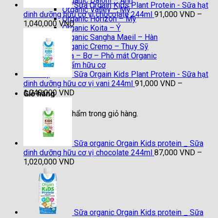
Organic Daioni – Anh
Sữa Orgain Kids Plant Protein - Sữa hạt
Organic Valley – Mỹ
dinh dưỡng hữu cơ vị chocolate 244ml
91,000
VND
–
Organic Horizon – Mỹ
Khoảng
1,040,000
VND
Organic Koita – Ý
giá:
Organic Sangha Maeil – Hàn
từ
Organic Cremo – Thụy Sỹ
91,000 VND
Sữa chua – Bơ – Phô mát Organic
đến
Thực phẩm hữu cơ
1,040,000 VND
Sữa Orgain Kids Plant Protein - Sữa hạt
Liên hệ
dinh dưỡng hữu cơ vị vani 244ml
91,000
VND
–
Khoảng
1,040,000
VND
Giỏ hàng
giá:
từ
Chưa có sản phẩm trong giỏ hàng.
91,000 VND
đến
1,040,000 VND
Sữa organic Orgain Kids protein _ Sữa
dinh dưỡng hữu cơ vị chocolate 244ml
87,000
VND
–
Khoảng
1,020,000
VND
giá:
từ
87,000 VND
đến
1,020,000 VND
Sữa organic Orgain Kids protein _ Sữa