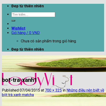
Skip
Đep từ thiên nhiên
to
Tìm
content
kiếm:
Wishlist
Giỏ hàng /
0
VND
Chưa có sản phẩm trong giỏ hàng.
Đep từ thiên nhiên
bot-tra-xanh1
Published
07/04/2015
at
700 × 325
in
Những điều nên biết về
bột trà xanh matcha