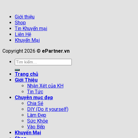
Giới thiệu
Shop
Tin Khuyến mại
Liên Hệ
Khuyến Mại
Copyright 2026 ©
ePartner.vn
Tìm
kiếm:
Trang chủ
Giới Thiệu
Nhận Xét của KH
Tin Tức
Chuyên mục đẹp
Chia Sẻ
DIY (Do it yourself)
Làm Đẹp
Sức Khỏe
Vào Bếp
Khuyến Mại