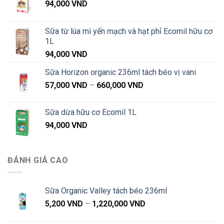
94,000
VND
Sữa từ lúa mì yến mạch và hạt phỉ Ecomil hữu cơ
1L
94,000
VND
Sữa Horizon organic 236ml tách béo vị vani
Khoảng
57,000
VND
–
660,000
VND
giá:
từ
Sữa dừa hữu cơ Ecomil 1L
57,000 VND
94,000
VND
đến
660,000 VND
ĐÁNH GIÁ CAO
Sữa Organic Valley tách béo 236ml
Khoảng
5,200
VND
–
1,220,000
VND
giá: