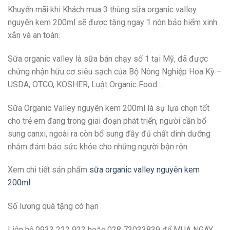
Khuyến mãi khi Khách mua 3 thùng sữa organic valley
nguyên kem 200ml sẽ được tặng ngay 1 nón bảo hiểm xinh
xắn và an toàn.
Sữa organic valley là sữa bán chạy số 1 tại Mỹ, đã được
chứng nhận hữu cơ siêu sạch của Bộ Nông Nghiệp Hoa Kỳ –
USDA, OTCO, KOSHER, Luật Organic Food…
Sữa Organic Valley nguyên kem 200ml là sự lựa chọn tốt
cho trẻ em đang trong giai đoạn phát triển, người cần bổ
sung canxi, ngoài ra còn bổ sung đầy đủ chất dinh dưỡng
nhằm đảm bảo sức khỏe cho những người bận rộn.
Xem chi tiết sản phẩm
sữa organic valley nguyên kem
200ml
Số lượng quà tặng có hạn
Liên hệ 0933 222 923 hoặc 028 73033839 để MUA NGAY