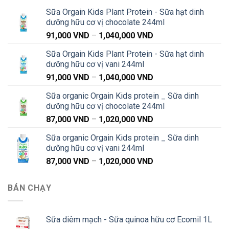
Sữa Orgain Kids Plant Protein - Sữa hạt dinh
dưỡng hữu cơ vị chocolate 244ml
Khoảng
91,000
VND
–
1,040,000
VND
giá:
Sữa Orgain Kids Plant Protein - Sữa hạt dinh
từ
dưỡng hữu cơ vị vani 244ml
91,000 VND
Khoảng
91,000
VND
–
1,040,000
VND
đến
giá:
1,040,000 VND
Sữa organic Orgain Kids protein _ Sữa dinh
từ
dưỡng hữu cơ vị chocolate 244ml
91,000 VND
Khoảng
87,000
VND
–
1,020,000
VND
đến
giá:
1,040,000 VND
Sữa organic Orgain Kids protein _ Sữa dinh
từ
dưỡng hữu cơ vị vani 244ml
87,000 VND
Khoảng
87,000
VND
–
1,020,000
VND
đến
giá:
1,020,000 VND
từ
BÁN CHẠY
87,000 VND
đến
1,020,000 VND
Sữa diêm mạch - Sữa quinoa hữu cơ Ecomil 1L