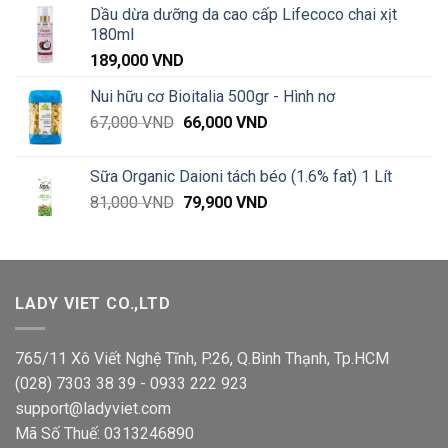
từ
Dầu dừa dưỡng da cao cấp Lifecoco chai xịt
5,200 VND
180ml
đến
189,000
VND
1,220,000 VND
Nui hữu cơ Bioitalia 500gr - Hình nơ
Giá
Giá
67,000
VND
66,000
VND
gốc
hiện
là:
tại
Sữa Organic Daioni tách béo (1.6% fat) 1 Lít
67,000 VND.
là:
Giá
Giá
81,000
VND
79,900
VND
66,000 VND.
gốc
hiện
là:
tại
81,000 VND.
là:
79,900 VND.
LADY VIET CO.,LTD
765/11 Xô Viết Nghệ Tĩnh, P.26, Q.Bình Thạnh, Tp.HCM
(028) 7303 38 39 - 0933 222 923
support@ladyviet.com
Mã Số Thuế: 0313246890