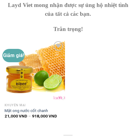
Layd Viet mong nhận được sự ủng hộ nhiệt tình
của tất cả các bạn.
Trân trọng!
Giảm giá!
Thêm
vào
danh
sách
yêu
thích
KHUYẾN MẠI
Mật ong nước cốt chanh
Khoảng
21,000
VND
–
918,000
VND
giá:
từ
21,000 VND
đến
918,000 VND