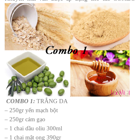
COMBO 1:
TRẮNG DA
– 250gr yến mạch bột
– 250gr cám gạo
– 1 chai dầu oliu 300ml
– 1 chai mật ong 390gr