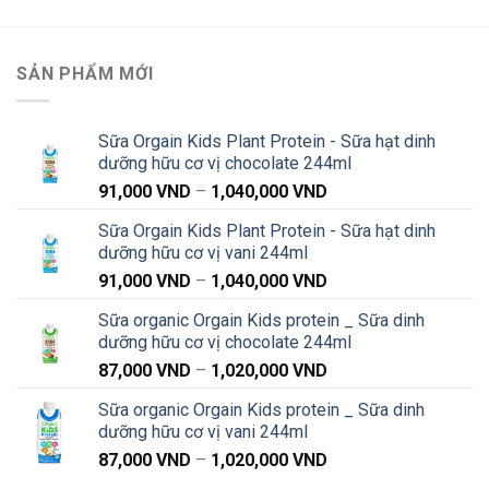
SẢN PHẨM MỚI
Sữa Orgain Kids Plant Protein - Sữa hạt dinh
dưỡng hữu cơ vị chocolate 244ml
Khoảng
91,000
VND
–
1,040,000
VND
giá:
Sữa Orgain Kids Plant Protein - Sữa hạt dinh
từ
dưỡng hữu cơ vị vani 244ml
91,000 VND
Khoảng
91,000
VND
–
1,040,000
VND
đến
giá:
1,040,000 VND
Sữa organic Orgain Kids protein _ Sữa dinh
từ
dưỡng hữu cơ vị chocolate 244ml
91,000 VND
Khoảng
87,000
VND
–
1,020,000
VND
đến
giá:
1,040,000 VND
Sữa organic Orgain Kids protein _ Sữa dinh
từ
dưỡng hữu cơ vị vani 244ml
87,000 VND
Khoảng
87,000
VND
–
1,020,000
VND
đến
giá:
1,020,000 VND