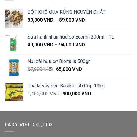
BỘT KHỔ QUA RỪNG NGUYÊN CHẤT
Khoảng
39,000
VND
–
89,000
VND
giá:
từ
Sữa hạnh nhân hữu cơ Ecomil 200ml - 1L
39,000 VND
Khoảng
40,000
VND
–
94,000
VND
đến
giá:
89,000 VND
từ
Nui dài hữu cơ Bioitalia 500gr
40,000 VND
Giá
Giá
67,000
VND
65,000
VND
đến
gốc
hiện
94,000 VND
là:
tại
Chà là sấy dẻo Baraka - Ai Cập 10kg
67,000 VND.
là:
Giá
Giá
1,400,000
VND
900,000
VND
65,000 VND.
gốc
hiện
là:
tại
1,400,000 VND.
là:
900,000 VND.
LADY VIET CO.,LTD