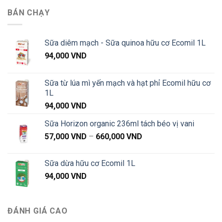
từ
BÁN CHẠY
87,000 VND
đến
1,020,000 VND
Sữa diêm mạch - Sữa quinoa hữu cơ Ecomil 1L
94,000
VND
Sữa từ lúa mì yến mạch và hạt phỉ Ecomil hữu cơ
1L
94,000
VND
Sữa Horizon organic 236ml tách béo vị vani
Khoảng
57,000
VND
–
660,000
VND
giá:
từ
Sữa dừa hữu cơ Ecomil 1L
57,000 VND
94,000
VND
đến
660,000 VND
ĐÁNH GIÁ CAO