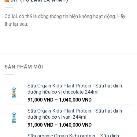
Có lỗi, có thể là dòng thông tin hiện không hoạt động. Hãy
thử lại sau.
SẢN PHẨM MỚI
Sữa Orgain Kids Plant Protein - Sữa hạt dinh
dưỡng hữu cơ vị chocolate 244ml
Khoảng
91,000
VND
–
1,040,000
VND
giá:
Sữa Orgain Kids Plant Protein - Sữa hạt dinh
từ
dưỡng hữu cơ vị vani 244ml
91,000 VND
Khoảng
91,000
VND
–
1,040,000
VND
đến
giá:
1,040,000 VND
Sữa organic Orgain Kids protein _ Sữa dinh