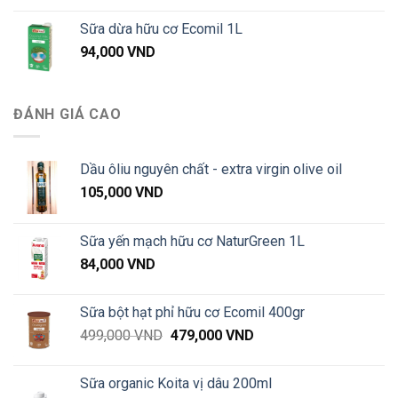
từ
Sữa dừa hữu cơ Ecomil 1L
57,000 VND
94,000
VND
đến
660,000 VND
ĐÁNH GIÁ CAO
Dầu ôliu nguyên chất - extra virgin olive oil
105,000
VND
Sữa yến mạch hữu cơ NaturGreen 1L
84,000
VND
Sữa bột hạt phỉ hữu cơ Ecomil 400gr
Giá
Giá
499,000
VND
479,000
VND
gốc
hiện
là:
tại
Sữa organic Koita vị dâu 200ml
499,000 VND.
là: