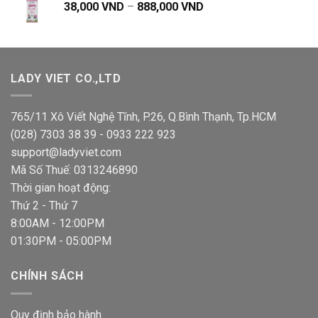
Khoảng
38,000
VND
–
888,000
VND
479,000 VND.
giá:
từ
38,000 VND
đến
LADY VIET CO.,LTD
888,000 VND
765/11 Xô Viết Nghệ Tĩnh, P.26, Q.Bình Thạnh, Tp.HCM
(028) 7303 38 39 - 0933 222 923
support@ladyviet.com
Mã Số Thuế: 0313246890
Thời gian hoạt động:
Thứ 2 - Thứ 7
8:00AM - 12:00PM
01:30PM - 05:00PM
CHÍNH SÁCH
Quy định bảo hành