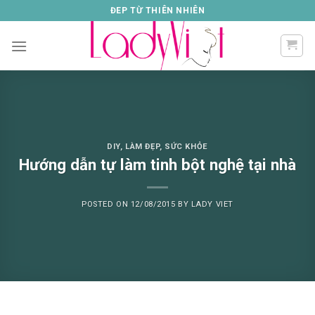
Skip
ĐEP TỪ THIÊN NHIÊN
to
content
DIY
,
LÀM ĐẸP
,
SỨC KHỎE
Hướng dẫn tự làm tinh bột nghệ tại nhà
POSTED ON
12/08/2015
BY
LADY VIET