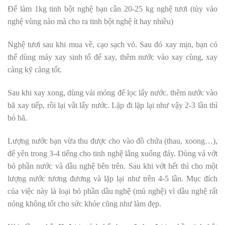
Để làm 1kg tinh bột nghệ bạn cần 20-25 kg nghệ tươi (tùy vào
nghệ vùng nào mà cho ra tinh bột nghệ ít hay nhiều)
Nghệ tươi sau khi mua về, cạo sạch vỏ. Sau đó xay mịn, bạn có
thể dùng máy xay sinh tố để xay, thêm nước vào xay cùng, xay
càng kỹ càng tốt.
Sau khi xay xong, dùng vải mỏng để lọc lấy nước. thêm nước vào
bã xay tiếp, rồi lại vắt lấy nước. Lặp đi lặp lại như vậy 2-3 lần thì
bỏ bã.
Lượng nước bạn vừa thu được cho vào đồ chứa (thau, xoong…),
để yên trong 3-4 tiếng cho tinh nghệ lắng xuống đáy. Dùng vá vớt
bỏ phần nước và dầu nghệ bên trên. Sau khi vớt hết thì cho một
lượng nước tương đương và lặp lại như trên 4-5 lần. Mục đích
của việc này là loại bỏ phần dầu nghệ (mủ nghệ) vì dầu nghệ rất
nóng không tốt cho sức khỏe cũng như làm đẹp.