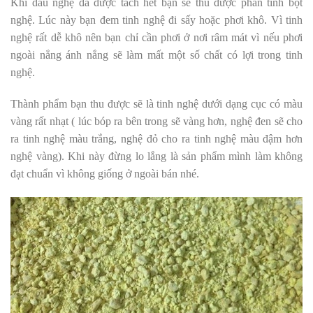
Khi dầu nghệ đã được tách hết bạn sẽ thu được phần tinh bột
nghệ. Lúc này bạn đem tinh nghệ đi sấy hoặc phơi khô. Vì tinh
nghệ rất dễ khô nên bạn chỉ cần phơi ở nơi râm mát vì nếu phơi
ngoài nắng ánh nắng sẽ làm mất một số chất có lợi trong tinh
nghệ.
Thành phẩm bạn thu được sẽ là tinh nghệ dưới dạng cục có màu
vàng rất nhạt ( lúc bóp ra bên trong sẽ vàng hơn, nghệ đen sẽ cho
ra tinh nghệ màu trắng, nghệ đỏ cho ra tinh nghệ màu đậm hơn
nghệ vàng). Khi này đừng lo lắng là sản phẩm mình làm không
đạt chuẩn vì không giống ở ngoài bán nhé.