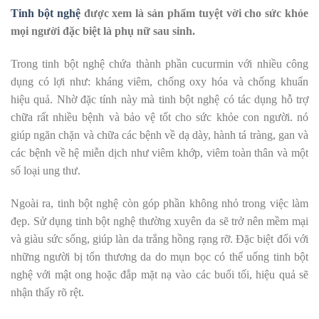
Tinh bột nghệ
được xem là sản phẩm tuyệt vời cho sức khỏe
mọi người đặc biệt là phụ nữ sau sinh.
Trong tinh bột nghệ chứa thành phần cucurmin với nhiều công
dụng có lợi như: kháng viêm, chống oxy hóa và chống khuẩn
hiệu quả. Nhờ đặc tính này mà tinh bột nghệ có tác dụng hỗ trợ
chữa rất nhiều bệnh và bảo vệ tốt cho sức khỏe con người. nó
giúp ngăn chặn và chữa các bệnh về dạ dày, hành tá tràng, gan và
các bệnh về hệ miễn dịch như viêm khớp, viêm toàn thân và một
số loại ung thư.
Ngoài ra, tinh bột nghệ còn góp phần không nhỏ trong việc làm
đẹp. Sử dụng tinh bột nghệ thường xuyên da sẽ trở nên mềm mại
và giàu sức sống, giúp làn da trắng hồng rạng rỡ. Đặc biệt đối với
những người bị tổn thương da do mụn bọc có thể uống tinh bột
nghệ với mật ong hoặc đắp mặt nạ vào các buổi tối, hiệu quả sẽ
nhận thấy rõ rệt.