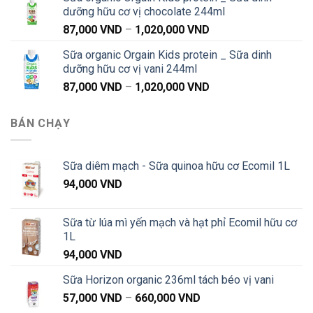
từ
dưỡng hữu cơ vị chocolate 244ml
91,000 VND
Khoảng
87,000
VND
–
1,020,000
VND
đến
giá:
1,040,000 VND
Sữa organic Orgain Kids protein _ Sữa dinh
từ
dưỡng hữu cơ vị vani 244ml
87,000 VND
Khoảng
87,000
VND
–
1,020,000
VND
đến
giá:
1,020,000 VND
từ
BÁN CHẠY
87,000 VND
đến
1,020,000 VND
Sữa diêm mạch - Sữa quinoa hữu cơ Ecomil 1L
94,000
VND
Sữa từ lúa mì yến mạch và hạt phỉ Ecomil hữu cơ
1L
94,000
VND
Sữa Horizon organic 236ml tách béo vị vani
Khoảng
57,000
VND
–
660,000
VND
giá: