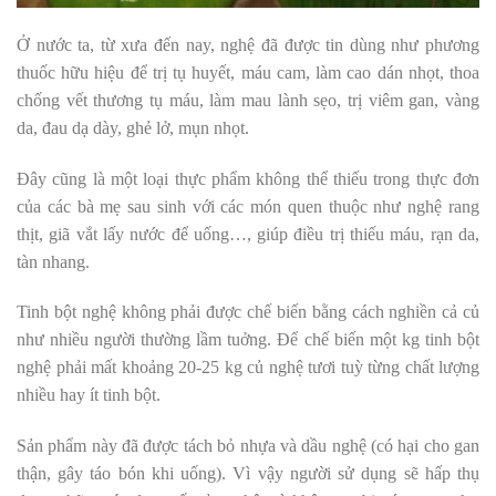
Ở nước ta, từ xưa đến nay, nghệ đã được tin dùng như phương
thuốc hữu hiệu để trị tụ huyết, máu cam, làm cao dán nhọt, thoa
chống vết thương tụ máu, làm mau lành sẹo, trị viêm gan, vàng
da, đau dạ dày, ghẻ lở, mụn nhọt.
Đây cũng là một loại thực phẩm không thể thiếu trong thực đơn
của các bà mẹ sau sinh với các món quen thuộc như nghệ rang
thịt, giã vắt lấy nước để uống…, giúp điều trị thiếu máu, rạn da,
tàn nhang.
Tinh bột nghệ không phải được chế biến bằng cách nghiền cả củ
như nhiều người thường lầm tuởng. Để chế biến một kg tinh bột
nghệ phải mất khoảng 20-25 kg củ nghệ tươi tuỳ từng chất lượng
nhiều hay ít tinh bột.
Sản phẩm này đã được tách bỏ nhựa và dầu nghệ (có hại cho gan
thận, gây táo bón khi uống). Vì vậy người sử dụng sẽ hấp thụ