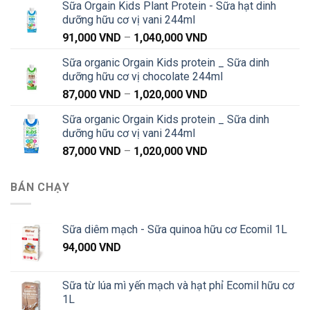
Sữa Orgain Kids Plant Protein - Sữa hạt dinh
từ
dưỡng hữu cơ vị vani 244ml
91,000 VND
Khoảng
91,000
VND
–
1,040,000
VND
đến
giá:
1,040,000 VND
Sữa organic Orgain Kids protein _ Sữa dinh
từ
dưỡng hữu cơ vị chocolate 244ml
91,000 VND
Khoảng
87,000
VND
–
1,020,000
VND
đến
giá:
1,040,000 VND
Sữa organic Orgain Kids protein _ Sữa dinh
từ
dưỡng hữu cơ vị vani 244ml
87,000 VND
Khoảng
87,000
VND
–
1,020,000
VND
đến
giá:
1,020,000 VND
từ
BÁN CHẠY
87,000 VND
đến
1,020,000 VND
Sữa diêm mạch - Sữa quinoa hữu cơ Ecomil 1L
94,000
VND
Sữa từ lúa mì yến mạch và hạt phỉ Ecomil hữu cơ
1L