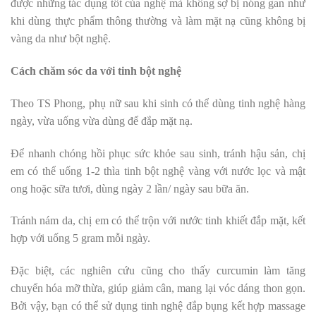
được những tác dụng tốt của nghệ mà không sợ bị nóng gan như
khi dùng thực phẩm thông thường và làm mặt nạ cũng không bị
vàng da như bột nghệ.
Cách chăm sóc da với tinh bột nghệ
Theo TS Phong, phụ nữ sau khi sinh có thể dùng tinh nghệ hàng
ngày, vừa uống vừa dùng để đắp mặt nạ.
Để nhanh chóng hồi phục sức khỏe sau sinh, tránh hậu sản, chị
em có thể uống 1-2 thìa tinh bột nghệ vàng với nước lọc và mật
ong hoặc sữa tươi, dùng ngày 2 lần/ ngày sau bữa ăn.
Tránh nám da, chị em có thể trộn với nước tinh khiết đắp mặt, kết
hợp với uống 5 gram mỗi ngày.
Đặc biệt, các nghiên cứu cũng cho thấy curcumin làm tăng
chuyển hóa mỡ thừa, giúp giảm cân, mang lại vóc dáng thon gọn.
Bởi vậy, bạn có thể sử dụng tinh nghệ đắp bụng kết hợp massage