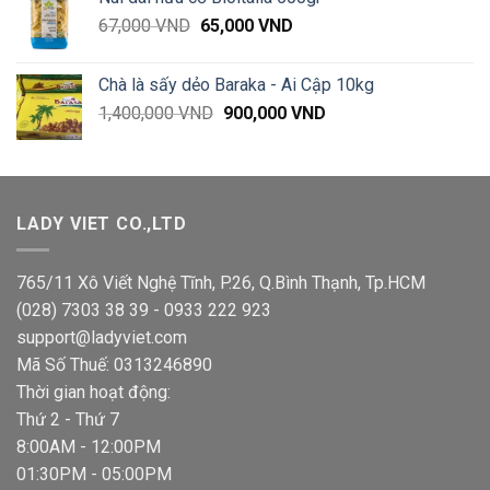
40,000 VND
Giá
Giá
67,000
VND
65,000
VND
đến
gốc
hiện
94,000 VND
là:
tại
Chà là sấy dẻo Baraka - Ai Cập 10kg
67,000 VND.
là:
Giá
Giá
1,400,000
VND
900,000
VND
65,000 VND.
gốc
hiện
là:
tại
1,400,000 VND.
là:
900,000 VND.
LADY VIET CO.,LTD
765/11 Xô Viết Nghệ Tĩnh, P.26, Q.Bình Thạnh, Tp.HCM
(028) 7303 38 39 - 0933 222 923
support@ladyviet.com
Mã Số Thuế: 0313246890
Thời gian hoạt động:
Thứ 2 - Thứ 7
8:00AM - 12:00PM
01:30PM - 05:00PM