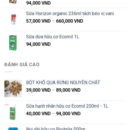
94,000
VND
Sữa Horizon organic 236ml tách béo vị vani
Khoảng
57,000
VND
–
660,000
VND
giá:
từ
Sữa dừa hữu cơ Ecomil 1L
57,000 VND
94,000
VND
đến
660,000 VND
ĐÁNH GIÁ CAO
BỘT KHỔ QUA RỪNG NGUYÊN CHẤT
Khoảng
39,000
VND
–
89,000
VND
giá:
từ
Sữa hạnh nhân hữu cơ Ecomil 200ml - 1L
39,000 VND
Khoảng
40,000
VND
–
94,000
VND
đến
giá:
89,000 VND
từ
Nui dài hữu cơ Bioitalia 500gr