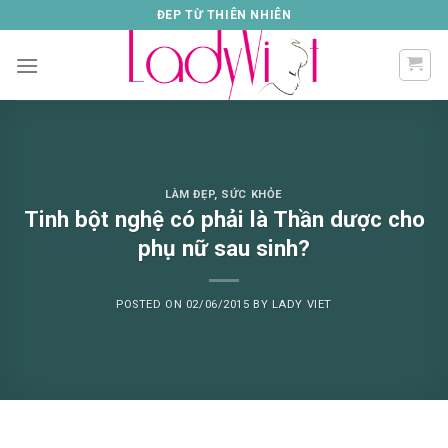
Skip
ĐEP TỪ THIÊN NHIÊN
to
content
LÀM ĐẸP
,
SỨC KHỎE
Tinh bột nghệ có phải là Thần dược cho
phụ nữ sau sinh?
POSTED ON
02/06/2015
BY
LADY VIET