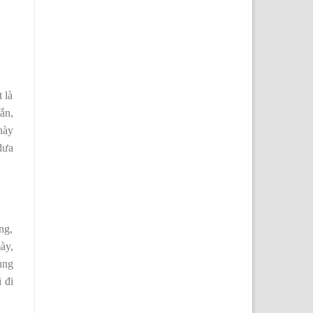
 là
ắn,
này
dưa
ng,
ày,
ung
 đi