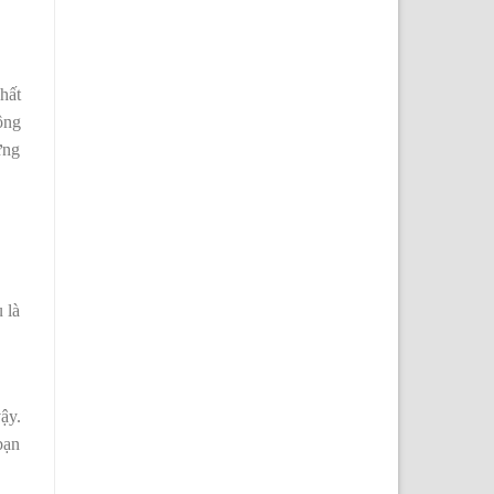
hất
ộng
ững
 là
vậy.
bạn