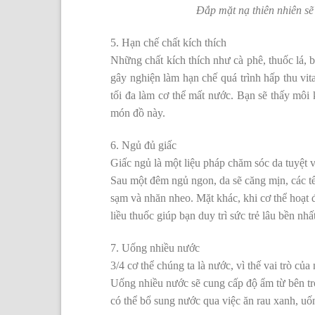
Đắp mặt nạ thiên nhiên sẽ 
5. Hạn chế chất kích thích
Những chất kích thích như cà phê, thuốc lá,
gây nghiện làm hạn chế quá trình hấp thu vita
tối đa làm cơ thể mất nước. Bạn sẽ thấy mô
món đồ này.
6. Ngủ đủ giấc
Giấc ngủ là một liệu pháp chăm sóc da tuyệt
Sau một đêm ngủ ngon, da sẽ căng mịn, các tế
sạm và nhăn nheo. Mặt khác, khi cơ thể hoạt đ
liều thuốc giúp bạn duy trì sức trẻ lâu bền nhất
7. Uống nhiều nước
3/4 cơ thể chúng ta là nước, vì thế vai trò củ
Uống nhiều nước sẽ cung cấp độ ẩm từ bên tro
có thể bổ sung nước qua việc ăn rau xanh, u