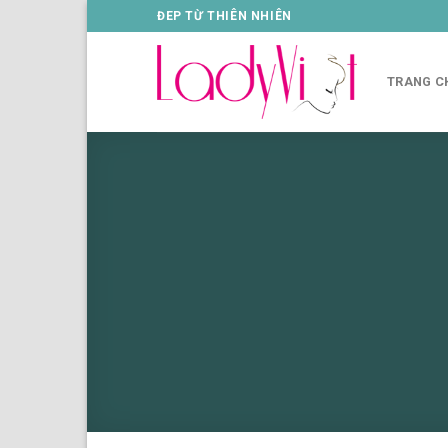
Skip
ĐEP TỪ THIÊN NHIÊN
to
content
TRANG C