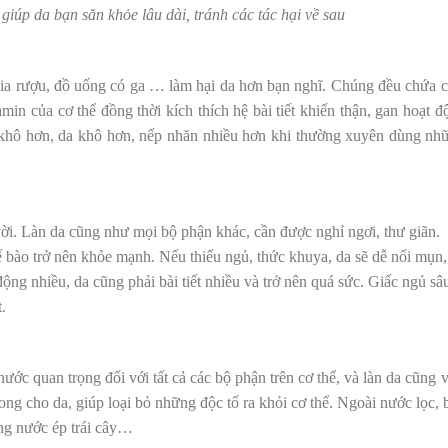
giúp da bạn săn khỏe lâu dài, tránh các tác hại về sau
 bia rượu, đồ uống có ga … làm hại da hơn bạn nghĩ. Chúng đều chứa c
min của cơ thể đồng thời kích thích hệ bài tiết khiến thận, gan hoạt đ
i khô hơn, da khô hơn, nếp nhăn nhiều hơn khi thường xuyên dùng nh
 vời. Làn da cũng như mọ
i bộ phận khác, cần được nghỉ ngơi, thư giãn.
 bào trở nên khỏe mạnh. Nếu thiếu ngủ, thức khuya, da sẽ dễ nổi mụn,
ộng nhiều, da cũng phải bài tiết nhiều và trở nên quá sức. Giấc ngủ sâu
.
a nước quan trọng đ
ối với tất cả các bộ phận trên cơ thể, và làn da cũng 
ng cho da, giúp loại bỏ những độc tố ra khỏi cơ thể. Ngoài nước lọc, 
ống nước ép trái cây…