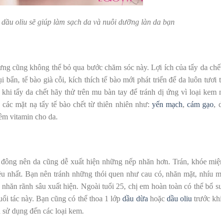
 dầu oliu sẽ giúp làm sạch da và nuôi dưỡng làn da bạn
ưng cũng không thể bỏ qua bước chăm sóc này. Lợi ích của tẩy da chết
i bẩn, tế bào già cỗi, kích thích tế bào mới phát triển để da luôn tươi t
khi tẩy da chết hãy thử trên
mu bàn tay để tránh dị ứng vì loại kem 
các mặt nạ tẩy tế bào chết từ thiên nhiên như:
yến mạch
,
cám gạo
, 
êm vitamin cho da.
 đông nên da cũng dễ xuất hiện những nếp nhăn hơn. Trán, khóe miệ
u nhất. Bạn nên tránh những thói quen như cau có, nhăn mặt, nhíu m
nhăn rãnh sâu xuất hiện. Ngoài tuổi 25, chị em hoàn toàn có thể bổ s
uổi tác này. Bạn cũng có thể thoa 1 lớp
dầu dừa
hoặc
dầu oliu
trước khi
 sử dụng đến các loại kem.