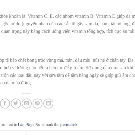
khỏe khoắn là: Vitamin C, E, các nhóm vitamin B. Vitamin E giúp da m
 gốc tự do (nguyên nhân của các sắc tố gây sạm da, nám, tàn nhang, đ
quan trọng này bằng cách uống viên vitamin tổng hợp, tích cực ăn trái
p tế bào chết bong tróc vùng má, trán, đầu mũi, nứt nẻ ở chân tay. Da
 hơn vì lượng dầu tiết ra liên tục để giữ ẩm. Sử dụng dầu dừa sau khi
 trộn các loại dầu này với sữa tắm để tắm hàng ngày sẽ giúp giữ ẩm ch
khô của mùa đông.
s posted in
Làm Đẹp
. Bookmark the
permalink
.