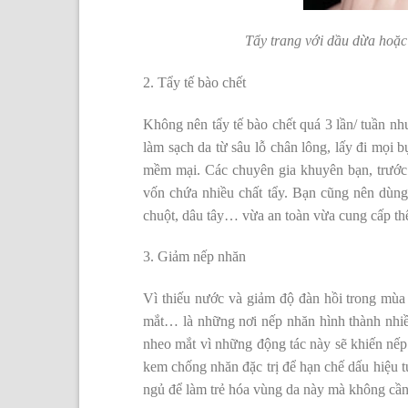
Tẩy trang với dầu dừa hoặc
2. Tẩy tế bào chết
Không nên tẩy tế bào chết quá 3 lần/ tuần nh
làm sạch da từ sâu lỗ chân lông, lấy đi mọi bụ
mềm mại. Các chuyên gia khuyên bạn, trước 
vốn chứa nhiều chất tẩy. Bạn cũng nên dùng 
chuột, dâu tây… vừa an toàn vừa cung cấp th
3. Giảm nếp nhăn
Vì thiếu nước và giảm độ đàn hồi trong mùa
mắt… là những nơi nếp nhăn hình thành nhiề
nheo mắt vì những động tác này sẽ khiến nếp 
kem chống nhăn đặc trị để hạn chế dấu hiệu t
ngủ để làm trẻ hóa vùng da này mà không cần