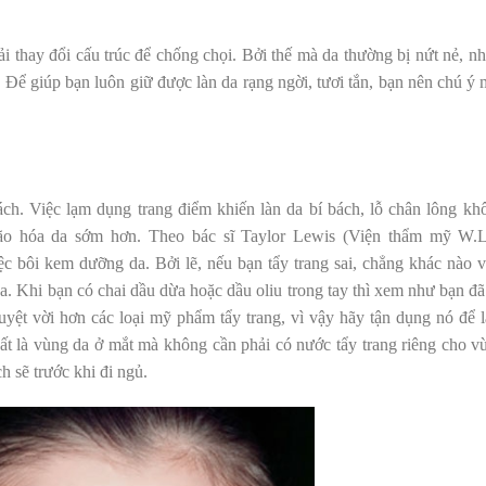
ải thay đổi cấu trúc để chống chọi. Bởi thế mà da thường bị nứt nẻ, nh
. Để giúp bạn luôn giữ được làn da rạng ngời, tươi tắn, bạn nên chú ý 
ch. Việc lạm dụng trang điểm khiến làn da bí bách, lỗ chân lông kh
lão hóa da sớm hơn. Theo bác sĩ Taylor Lewis (Viện thẩm mỹ W.L
ệc bôi kem dưỡng da. Bởi lẽ, nếu bạn tẩy trang sai, chẳng khác nào v
da. Khi bạn có chai dầu dừa hoặc dầu oliu trong tay thì xem như bạn đã
tuyệt vời hơn các loại mỹ phẩm tẩy trang, vì vậy hãy tận dụng nó để 
ất là vùng da ở mắt mà không cần phải có nước tẩy trang riêng cho v
 sẽ trước khi đi ngủ.