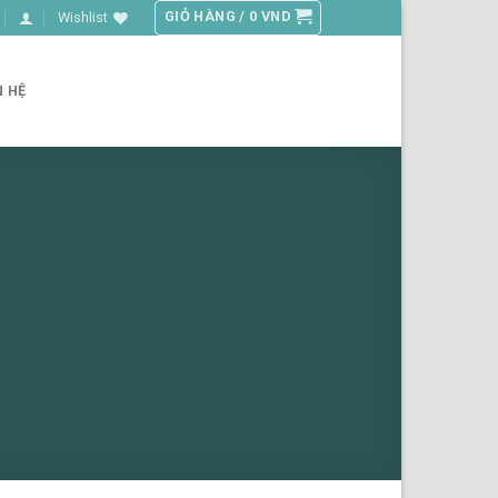
GIỎ HÀNG /
0
VND
Wishlist
N HỆ