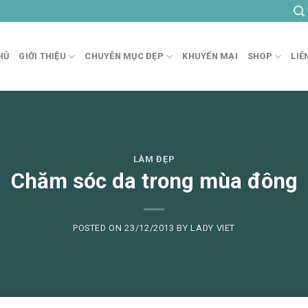
HỦ
GIỚI THIỆU
CHUYÊN MỤC ĐẸP
KHUYẾN MẠI
SHOP
LIÊ
LÀM ĐẸP
Chăm sóc da trong mùa đông
POSTED ON
23/12/2013
BY
LADY VIET