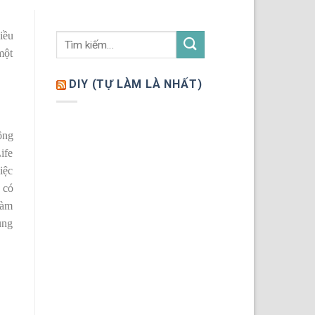
iều
một
DIY (TỰ LÀM LÀ NHẤT)
ông
ife
iệc
 có
làm
ùng