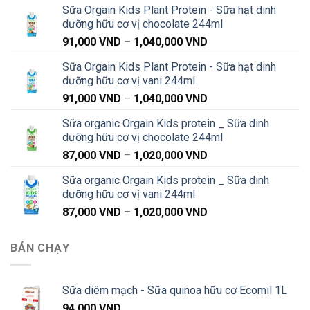
Sữa Orgain Kids Plant Protein - Sữa hạt dinh
dưỡng hữu cơ vị chocolate 244ml
Khoảng
91,000
VND
–
1,040,000
VND
giá:
Sữa Orgain Kids Plant Protein - Sữa hạt dinh
từ
dưỡng hữu cơ vị vani 244ml
91,000 VND
Khoảng
91,000
VND
–
1,040,000
VND
đến
giá:
1,040,000 VND
Sữa organic Orgain Kids protein _ Sữa dinh
từ
dưỡng hữu cơ vị chocolate 244ml
91,000 VND
Khoảng
87,000
VND
–
1,020,000
VND
đến
giá:
1,040,000 VND
Sữa organic Orgain Kids protein _ Sữa dinh
từ
dưỡng hữu cơ vị vani 244ml
87,000 VND
Khoảng
87,000
VND
–
1,020,000
VND
đến
giá:
1,020,000 VND
từ
BÁN CHẠY
87,000 VND
đến
1,020,000 VND
Sữa diêm mạch - Sữa quinoa hữu cơ Ecomil 1L
94,000
VND