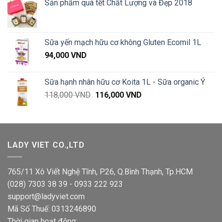
Sản phẩm quà tết Chất Lượng và Đẹp 2018
35,000 VND
đến
285,000 VND
Sữa yến mạch hữu cơ không Gluten Ecomil 1L
94,000
VND
Sữa hạnh nhân hữu cơ Koita 1L - Sữa organic Ý
Giá
Giá
118,000
VND
116,000
VND
gốc
hiện
là:
tại
118,000 VND.
là:
116,000 VND.
LADY VIET CO.,LTD
765/11 Xô Viết Nghệ Tĩnh, P.26, Q.Bình Thạnh, Tp.HCM
(028) 7303 38 39 - 0933 222 923
support@ladyviet.com
Mã Số Thuế: 0313246890
Thời gian hoạt động: