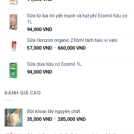
Sữa từ lúa mì yến mạch và hạt phỉ Ecomil hữu cơ
1L
94,000
VND
Sữa Horizon organic 236ml tách béo vị vani
Khoảng
57,000
VND
–
660,000
VND
giá:
từ
Sữa dừa hữu cơ Ecomil 1L
57,000 VND
94,000
VND
đến
660,000 VND
ĐÁNH GIÁ CAO
Bột khoai tây nguyên chất
Khoảng
35,000
VND
–
285,000
VND
giá:
từ