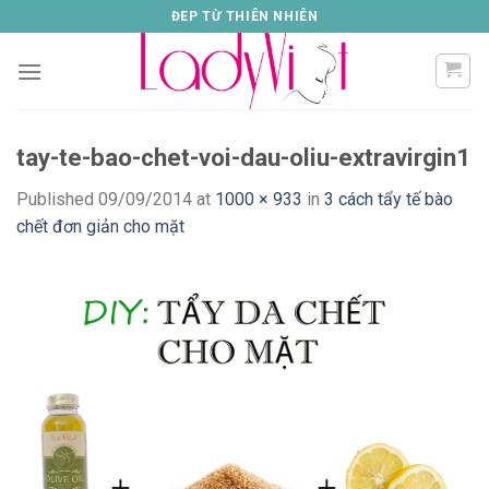
Skip
ĐEP TỪ THIÊN NHIÊN
to
content
tay-te-bao-chet-voi-dau-oliu-extravirgin1
Published
09/09/2014
at
1000 × 933
in
3 cách tẩy tế bào
chết đơn giản cho mặt