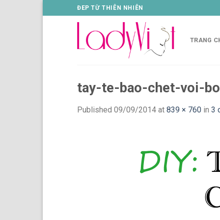
Skip
ĐEP TỪ THIÊN NHIÊN
to
content
TRANG C
tay-te-bao-chet-voi-b
Published
09/09/2014
at
839 × 760
in
3 