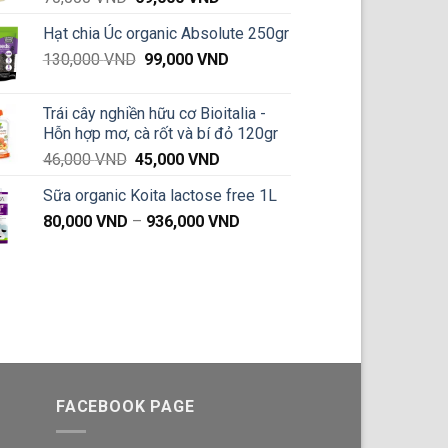
gốc
hiện
Hạt chia Úc organic Absolute 250gr
là:
tại
Giá
Giá
130,000
VND
70,000 VND.
99,000
VND
là:
gốc
hiện
69,000 VND.
là:
tại
Trái cây nghiền hữu cơ Bioitalia -
130,000 VND.
là:
Hỗn hợp mơ, cà rốt và bí đỏ 120gr
99,000 VND.
Giá
Giá
46,000
VND
45,000
VND
gốc
hiện
Sữa organic Koita lactose free 1L
là:
tại
Khoảng
80,000
VND
–
46,000 VND.
936,000
VND
là:
giá:
45,000 VND.
từ
80,000 VND
đến
936,000 VND
FACEBOOK PAGE