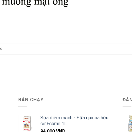
d.
BÁN CHẠY
ĐÁN
-
Sữa diêm mạch - Sữa quinoa hữu
cơ Ecomil 1L
94,000
VND