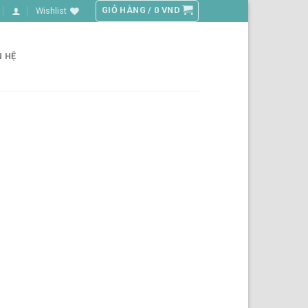
GIỎ HÀNG /
0
VND
Wishlist
N HỆ