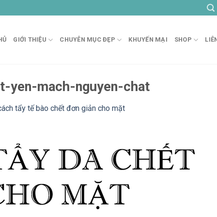
HỦ
GIỚI THIỆU
CHUYÊN MỤC ĐẸP
KHUYẾN MẠI
SHOP
LIÊ
ot-yen-mach-nguyen-chat
cách tẩy tế bào chết đơn giản cho mặt