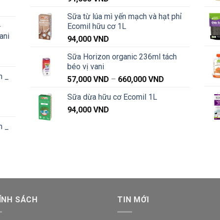
Khoảng
Sữa từ lúa mì yến mạch và hạt phỉ
iá:
-
Ecomil hữu cơ 1L
từ
ani
91,000 VND
94,000
VND
đến
Sữa Horizon organic 236ml tách
Khoảng
1,040,000 VND
béo vị vani
iá:
n _
từ
Khoảng
57,000
VND
–
660,000
VND
91,000 VND
giá:
Sữa dừa hữu cơ Ecomil 1L
đến
từ
Khoảng
1,040,000 VND
94,000
VND
57,000 VND
iá:
đến
n _
từ
660,000 VND
87,000 VND
đến
Khoảng
1,020,000 VND
iá:
từ
87,000 VND
ÍNH SÁCH
đến
TIN MỚI
1,020,000 VND