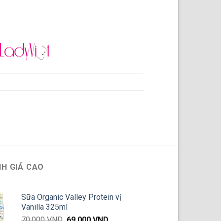
H GIÁ CAO
Sữa Organic Valley Protein vị
Vanilla 325ml
Giá
Giá
70,000
VND
69,000
VND