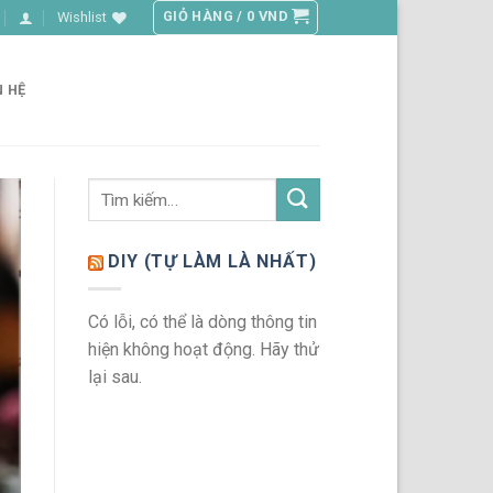
GIỎ HÀNG /
0
VND
Wishlist
N HỆ
TIN TỨC
Chính sách bảo mật
18/09/2018
CHÍNH SÁCH BẢO MẬT THÔNG TIN Đơn vị của Lady
DIY (TỰ LÀM LÀ NHẤT)
CONTINUE READIN
Có lỗi, có thể là dòng thông tin
hiện không hoạt động. Hãy thử
lại sau.