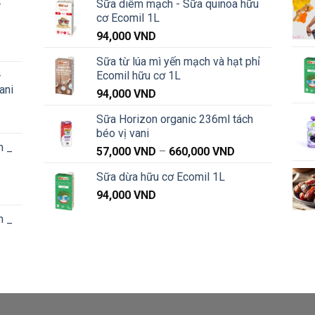
-
Sữa diêm mạch - Sữa quinoa hữu
cơ Ecomil 1L
94,000
VND
Khoảng
Sữa từ lúa mì yến mạch và hạt phỉ
iá:
-
Ecomil hữu cơ 1L
từ
ani
91,000 VND
94,000
VND
đến
Sữa Horizon organic 236ml tách
Khoảng
1,040,000 VND
béo vị vani
iá:
n _
từ
Khoảng
57,000
VND
–
660,000
VND
91,000 VND
giá:
Sữa dừa hữu cơ Ecomil 1L
đến
từ
Khoảng
1,040,000 VND
94,000
VND
57,000 VND
iá:
đến
n _
từ
660,000 VND
87,000 VND
đến
Khoảng
1,020,000 VND
iá:
từ
87,000 VND