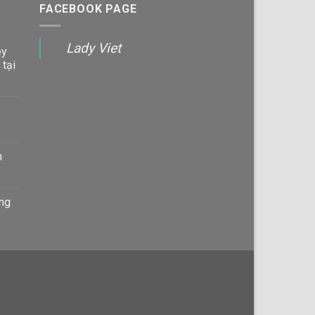
FACEBOOK PAGE
Lady Viet
ey
 tại
n
àng