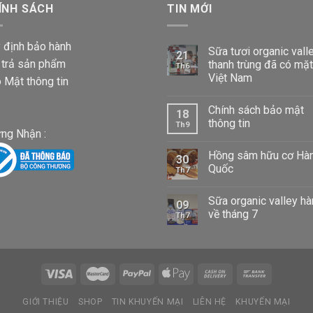
ÍNH SÁCH
đến
TIN MỚI
1,020,000 VND
 định bảo hành
Sữa tươi organic vall
21
 trả sản phẩm
thanh trùng đã có mặt
Th6
Việt Nam
 Mật thông tin
Chính sách bảo mật
18
thông tin
Th9
ng Nhận :
Hồng sâm hữu cơ Hà
30
Quốc
Th7
Sữa organic valley h
09
về tháng 7
Th7
GIỚI THIỆU
SHOP
TIN KHUYẾN MẠI
LIÊN HỆ
KHUYẾN MẠI