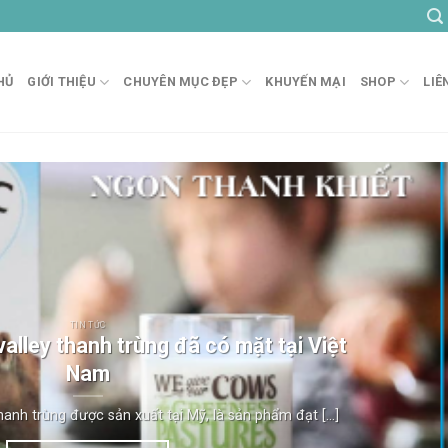
HỦ
GIỚI THIỆU
CHUYÊN MỤC ĐẸP
KHUYẾN MẠI
SHOP
LIÊ
TIN TỨC
valley thanh trùng đã có mặt tại Việt
Nam
hanh trùng được sản xuất tại Mỹ, là sản phẩm đạt [...]