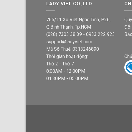
LADY VIET CO.,LTD
CH
765/11 Xô Viết Nghệ Tĩnh, P.26,
Quy
Q.Bình Thạnh, Tp.HCM
Đổi
(028) 7303 38 39 - 0933 222 923
Bảo
support@ladyviet.com
Mã Số Thuế: 0313246890
Thời gian hoạt động:
Chứ
Thứ 2 - Thứ 7
8:00AM - 12:00PM
01:30PM - 05:00PM