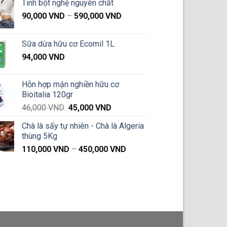
Tinh bột nghệ nguyên chất
Khoảng
90,000
VND
–
590,000
VND
giá:
từ
Sữa dừa hữu cơ Ecomil 1L
90,000 VND
94,000
VND
đến
590,000 VND
Hỗn hợp mận nghiền hữu cơ
Bioitalia 120gr
Giá
Giá
46,000
VND
45,000
VND
gốc
hiện
Chà là sấy tự nhiên - Chà là Algeria
là:
tại
thùng 5Kg
46,000 VND.
là:
Khoảng
110,000
VND
–
450,000
VND
45,000 VND.
giá:
từ
110,000 VND
đến
450,000 VND