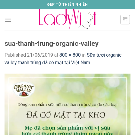
Skip
ĐEP TỪ THIÊN NHIÊN
to
content
sua-thanh-trung-organic-valley
Published
21/06/2019
at
800 × 800
in
Sữa tươi organic
valley thanh trùng đã có mặt tại Việt Nam