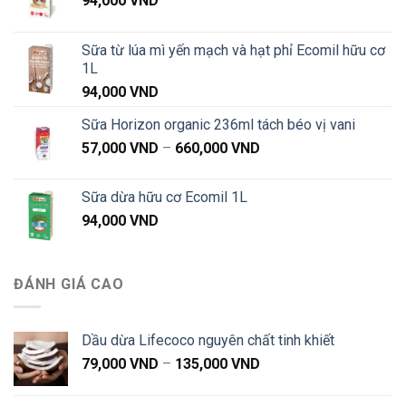
94,000
VND
Sữa từ lúa mì yến mạch và hạt phỉ Ecomil hữu cơ
1L
94,000
VND
Sữa Horizon organic 236ml tách béo vị vani
Khoảng
57,000
VND
–
660,000
VND
giá:
từ
Sữa dừa hữu cơ Ecomil 1L
57,000 VND
94,000
VND
đến
660,000 VND
ĐÁNH GIÁ CAO
Dầu dừa Lifecoco nguyên chất tinh khiết
Khoảng
79,000
VND
–
135,000
VND
giá:
từ