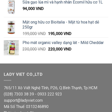
Sữa gạo lúa mì và hạnh nhân Ecomil hữu cơ 1L
79,000 VND
94,000
VND
đến
135,000 VND
Mật ong hữu cơ Bioitalia - Mật từ hoa hạt dẻ
250gr
Giá
Giá
199,000
VND
195,000
VND
gốc
hiện
Pho mát organic valley dạng lát - Mild Cheddar
là:
tại
Giá
Giá
230,000
VND
199,000 VND.
220,000
VND
là:
gốc
hiện
195,000 VND.
là:
tại
230,000 VND.
là:
220,000 VND.
LADY VIET CO.,LTD
765/11 Xô Viết Nghệ Tĩnh, P.26, Q.Bình Thạnh, Tp.HCM
(028) 7303 38 39 - 0933 222 923
support@ladyviet.com
Mã Số Thuế: 0313246890