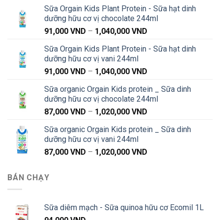
Sữa Orgain Kids Plant Protein - Sữa hạt dinh
dưỡng hữu cơ vị chocolate 244ml
Khoảng
91,000
VND
–
1,040,000
VND
giá:
Sữa Orgain Kids Plant Protein - Sữa hạt dinh
từ
dưỡng hữu cơ vị vani 244ml
91,000 VND
Khoảng
91,000
VND
–
1,040,000
VND
đến
giá:
1,040,000 VND
Sữa organic Orgain Kids protein _ Sữa dinh
từ
dưỡng hữu cơ vị chocolate 244ml
91,000 VND
Khoảng
87,000
VND
–
1,020,000
VND
đến
giá:
1,040,000 VND
Sữa organic Orgain Kids protein _ Sữa dinh
từ
dưỡng hữu cơ vị vani 244ml
87,000 VND
Khoảng
87,000
VND
–
1,020,000
VND
đến
giá:
1,020,000 VND
từ
BÁN CHẠY
87,000 VND
đến
1,020,000 VND
Sữa diêm mạch - Sữa quinoa hữu cơ Ecomil 1L