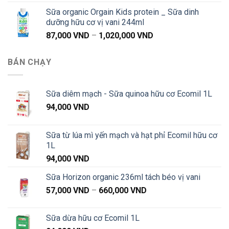
giá:
1,040,000 VND
Sữa organic Orgain Kids protein _ Sữa dinh
từ
dưỡng hữu cơ vị vani 244ml
87,000 VND
Khoảng
87,000
VND
–
1,020,000
VND
đến
giá:
1,020,000 VND
từ
BÁN CHẠY
87,000 VND
đến
1,020,000 VND
Sữa diêm mạch - Sữa quinoa hữu cơ Ecomil 1L
94,000
VND
Sữa từ lúa mì yến mạch và hạt phỉ Ecomil hữu cơ
1L
94,000
VND
Sữa Horizon organic 236ml tách béo vị vani
Khoảng
57,000
VND
–
660,000
VND
giá:
từ
Sữa dừa hữu cơ Ecomil 1L
57,000 VND