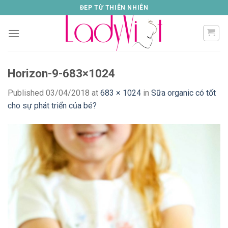
Skip
ĐEP TỪ THIÊN NHIÊN
to
content
Horizon-9-683×1024
Published
03/04/2018
at
683 × 1024
in
Sữa organic có tốt
cho sự phát triển của bé?