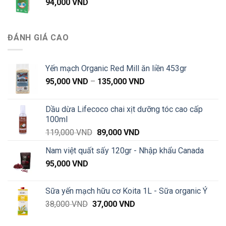
94,000
VND
đến
660,000 VND
ĐÁNH GIÁ CAO
Yến mạch Organic Red Mill ăn liền 453gr
Khoảng
95,000
VND
–
135,000
VND
giá:
từ
Dầu dừa Lifecoco chai xịt dưỡng tóc cao cấp
95,000 VND
100ml
đến
Giá
Giá
119,000
VND
89,000
VND
135,000 VND
gốc
hiện
Nam việt quất sấy 120gr - Nhập khẩu Canada
là:
tại
95,000
VND
119,000 VND.
là:
89,000 VND.
Sữa yến mạch hữu cơ Koita 1L - Sữa organic Ý
Giá
Giá
38,000
VND
37,000
VND
gốc
hiện
là:
tại