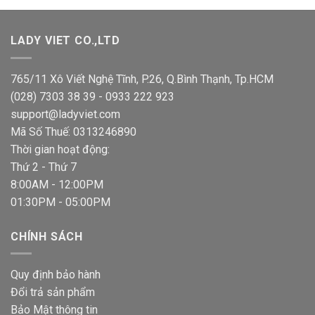
38,000 VND.
là:
37,000 VND.
LADY VIET CO.,LTD
765/11 Xô Viết Nghệ Tĩnh, P.26, Q.Bình Thạnh, Tp.HCM
(028) 7303 38 39 - 0933 222 923
support@ladyviet.com
Mã Số Thuế: 0313246890
Thời gian hoạt động:
Thứ 2 - Thứ 7
8:00AM - 12:00PM
01:30PM - 05:00PM
CHÍNH SÁCH
Quy định bảo hành
Đổi trả sản phẩm
Bảo Mật thông tin