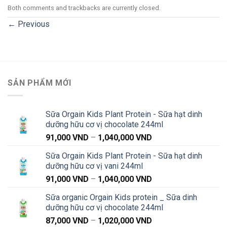
Both comments and trackbacks are currently closed.
←
Previous
SẢN PHẨM MỚI
Sữa Orgain Kids Plant Protein - Sữa hạt dinh
dưỡng hữu cơ vị chocolate 244ml
Khoảng
91,000
VND
–
1,040,000
VND
giá:
Sữa Orgain Kids Plant Protein - Sữa hạt dinh
từ
dưỡng hữu cơ vị vani 244ml
91,000 VND
Khoảng
91,000
VND
–
1,040,000
VND
đến
giá:
1,040,000 VND
Sữa organic Orgain Kids protein _ Sữa dinh
từ
dưỡng hữu cơ vị chocolate 244ml
91,000 VND
Khoảng
87,000
VND
–
1,020,000
VND
đến