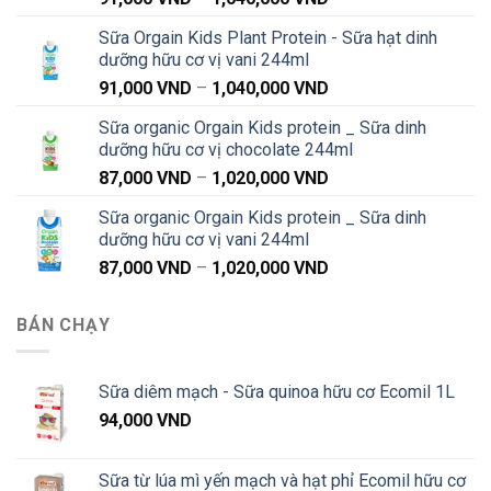
giá:
Sữa Orgain Kids Plant Protein - Sữa hạt dinh
từ
dưỡng hữu cơ vị vani 244ml
91,000 VND
Khoảng
91,000
VND
–
1,040,000
VND
đến
giá:
1,040,000 VND
Sữa organic Orgain Kids protein _ Sữa dinh
từ
dưỡng hữu cơ vị chocolate 244ml
91,000 VND
Khoảng
87,000
VND
–
1,020,000
VND
đến
giá:
1,040,000 VND
Sữa organic Orgain Kids protein _ Sữa dinh
từ
dưỡng hữu cơ vị vani 244ml
87,000 VND
Khoảng
87,000
VND
–
1,020,000
VND
đến
giá:
1,020,000 VND
từ
BÁN CHẠY
87,000 VND
đến
1,020,000 VND
Sữa diêm mạch - Sữa quinoa hữu cơ Ecomil 1L
94,000
VND
Sữa từ lúa mì yến mạch và hạt phỉ Ecomil hữu cơ