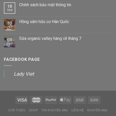
Chính sách bảo mật thông tin
18
Th9
Hồng sâm hữu cơ Hàn Quốc
30
Th7
Sữa organic valley hàng về tháng 7
09
Th7
FACEBOOK PAGE
Lady Viet
GIỚI THIỆU
SHOP
TIN KHUYẾN MẠI
LIÊN HỆ
KHUYẾN MẠI