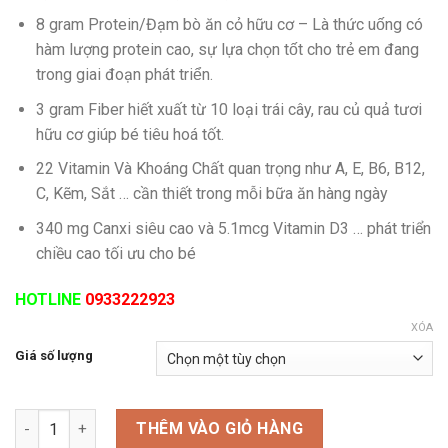
giá:
8 gram Protein/Đạm bò ăn cỏ hữu cơ – Là thức uống có
từ
hàm lượng protein cao, sự lựa chọn tốt cho trẻ em đang
87,000 VND
trong giai đoạn phát triển.
đến
1,020,000 
3 gram Fiber hiết xuất từ 10 loại trái cây, rau củ quả tươi
hữu cơ giúp bé tiêu hoá tốt.
22 Vitamin Và Khoáng Chất quan trọng như A, E, B6, B12,
C, Kẽm, Sắt … cần thiết trong mỗi bữa ăn hàng ngày
340 mg Canxi siêu cao và 5.1mcg Vitamin D3 … phát triển
chiều cao tối ưu cho bé
HOTLINE
0933222923
XÓA
Giá số lượng
Sữa organic Orgain Kids protein _ Sữa dinh dưỡng hữu cơ vị d
THÊM VÀO GIỎ HÀNG