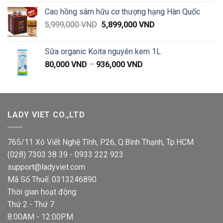
là:
tại
Cao hồng sâm hữu cơ thượng hạng Hàn Quốc
60,500 VND.
là:
Giá
Giá
5,999,000
VND
5,899,000
VND
45,000 VND.
gốc
hiện
là:
tại
Sữa organic Koita nguyên kem 1L
5,999,000 VND.
là:
Khoảng
80,000
VND
–
936,000
VND
5,899,000 VND.
giá:
từ
80,000 VND
đến
LADY VIET CO.,LTD
936,000 VND
765/11 Xô Viết Nghệ Tĩnh, P.26, Q.Bình Thạnh, Tp.HCM
(028) 7303 38 39 - 0933 222 923
support@ladyviet.com
Mã Số Thuế: 0313246890
Thời gian hoạt động:
Thứ 2 - Thứ 7
8:00AM - 12:00PM