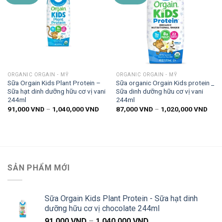
Thêm
Thêm
vào
vào
danh
danh
sách
sách
yêu
yêu
thích
thích
ORGANIC ORGAIN - MỸ
ORGANIC ORGAIN - MỸ
Sữa Orgain Kids Plant Protein –
Sữa organic Orgain Kids protein _
Sữa hạt dinh dưỡng hữu cơ vị vani
Sữa dinh dưỡng hữu cơ vị vani
244ml
244ml
Khoảng
Khoả
91,000
VND
–
1,040,000
VND
87,000
VND
–
1,020,000
VND
giá:
giá:
từ
từ
91,000 VND
87,0
đến
đến
1,040,000 VND
1,02
SẢN PHẨM MỚI
Sữa Orgain Kids Plant Protein - Sữa hạt dinh
dưỡng hữu cơ vị chocolate 244ml
Khoảng
91,000
VND
–
1,040,000
VND