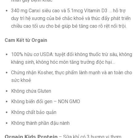
340 mg Canxi siêu cao và 5.1mcg Vitamin D3 … hỗ trợ
duy trì hệ xương của bé chắc khoẻ và thúc đẩy phát triển
chiều cao tối ưu cho bé giúp bé tăng cao rõ rệt nổi trội.
Cam Kết từ Orgain
100% hữu cơ USDA: tuyệt đối không thuốc trừ sâu, không
kháng sinh, không hóc môn tăng trưởng độc hại…
Chứng nhận Kosher, thực phẩm lành mạnh và an toàn cho
sức khoẻ
Không chứa Gluten
Không biến đổi gen – NON GMO
Không chất bảo quản
Không thành phần đậu nành
𝗢𝗿𝗴𝗮𝗶𝗻 𝗞𝗶𝗱𝘀 𝗣𝗿𝗼𝘁𝗲𝗶𝗻 – Sữa khỉ có 3 hương vị thơm