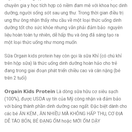
chuyên gia y học tích hợp có niềm đam mê với khoa học dinh
dưỡng, người sống sót sau ung thư. Trong thời gian điều trị
ung thư ông nhận thấy nhu cầu về một loại thức uống dinh
dưỡng tốt cho sức khỏe nhưng vẫn phải đảm bảo nguyên
liệu hoàn toàn tự nhiên, dễ hấp thu và ông đã sáng tạo ra
một loại thức uống như mong muốn.
Sữa Orgain kids protein hay còn gọi là sữa Khỉ (có chú khỉ
trên hộp sữa) là thức uống dinh dưỡng hoàn hảo cho trẻ
đang trong giai đoạn phát triển chiều cao và cân nặng (bé
trên 2 tuổi)
𝗢𝗿𝗴𝗮𝗶𝗻 𝗞𝗶𝗱𝘀 𝗣𝗿𝗼𝘁𝗲𝗶𝗻 Là dòng sữa hữu cơ siêu sạch
(100%), được USDA uy tín của Mỹ công nhận và đảm bảo
với bảng thành phần dinh dưỡng cao ngất. Đặc biệt dành cho
các bé ĂN KÉM , ĂN NHIỀU MÀ KHÔNG HẤP THỤ, CƠ ĐỊA
DỄ TÁO BÓN, BÉ ĐẠNG ỐM hoặc MỚI ỐM DẬY