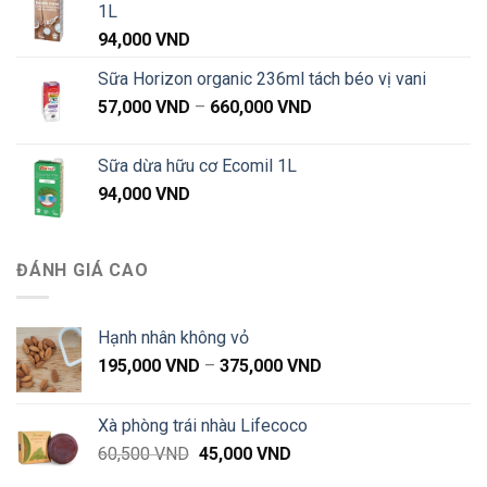
1L
94,000
VND
Sữa Horizon organic 236ml tách béo vị vani
Khoảng
57,000
VND
–
660,000
VND
giá:
từ
Sữa dừa hữu cơ Ecomil 1L
57,000 VND
94,000
VND
đến
660,000 VND
ĐÁNH GIÁ CAO
Hạnh nhân không vỏ
Khoảng
195,000
VND
–
375,000
VND
giá:
từ
Xà phòng trái nhàu Lifecoco
195,000 VND
Giá
Giá
60,500
VND
45,000
VND
đến
gốc
hiện
375,000 VND