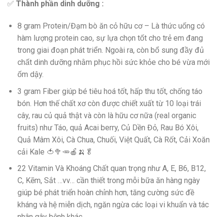
✅
Thành phần dinh dưỡng :
8 gram Protein/Đạm bò ăn cỏ hữu cơ – Là thức uống có
hàm lượng protein cao, sự lựa chọn tốt cho trẻ em đang
trong giai đoạn phát triển. Ngoài ra, còn bổ sung đầy đủ
chất dinh dưỡng nhằm phục hồi sức khỏe cho bé vừa mới
ốm dậy.
3 gram Fiber giúp bé tiêu hoá tốt, hấp thu tốt, chống táo
bón. Hơn thế chất xơ còn được chiết xuất từ 10 loại trái
cây, rau củ quả thật và còn là hữu cơ nữa (real organic
fruits) như Táo, quả Acai berry, Củ Dền Đỏ, Rau Bó Xôi,
Quả Mâm Xôi, Cà Chua, Chuối, Việt Quất, Cà Rốt, Cải Xoăn
cải Kale 🍅🥦🥕🍎🍌🥬
22 Vitamin Và Khoáng Chất quan trọng như A, E, B6, B12,
C, Kẽm, Sắt …vv… cần thiết trong mỗi bữa ăn hàng ngày
giúp bé phát triển hoàn chỉnh hơn, tăng cường sức đề
kháng và hệ miễn dịch, ngăn ngừa các loại vi khuẩn và tác
nhân gây bệnh khác