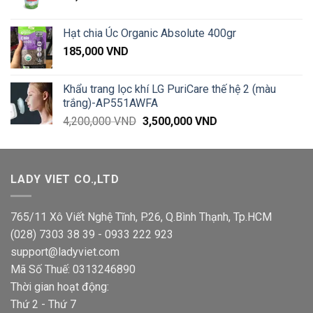
Hạt chia Úc Organic Absolute 400gr
185,000
VND
Khẩu trang lọc khí LG PuriCare thế hệ 2 (màu
trắng)-AP551AWFA
Giá
Giá
4,200,000
VND
3,500,000
VND
gốc
hiện
là:
tại
4,200,000 VND.
là:
LADY VIET CO.,LTD
3,500,000 VND.
765/11 Xô Viết Nghệ Tĩnh, P.26, Q.Bình Thạnh, Tp.HCM
(028) 7303 38 39 - 0933 222 923
support@ladyviet.com
Mã Số Thuế: 0313246890
Thời gian hoạt động:
Thứ 2 - Thứ 7