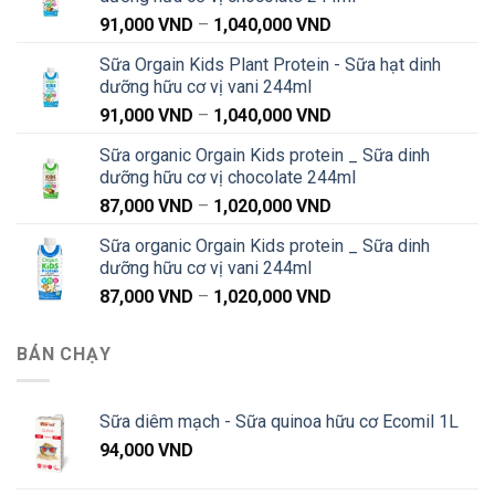
Khoảng
91,000
VND
–
1,040,000
VND
giá:
Sữa Orgain Kids Plant Protein - Sữa hạt dinh
từ
dưỡng hữu cơ vị vani 244ml
91,000 VND
Khoảng
91,000
VND
–
1,040,000
VND
đến
giá:
1,040,000 VND
Sữa organic Orgain Kids protein _ Sữa dinh
từ
dưỡng hữu cơ vị chocolate 244ml
91,000 VND
Khoảng
87,000
VND
–
1,020,000
VND
đến
giá:
1,040,000 VND
Sữa organic Orgain Kids protein _ Sữa dinh
từ
dưỡng hữu cơ vị vani 244ml
87,000 VND
Khoảng
87,000
VND
–
1,020,000
VND
đến
giá:
1,020,000 VND
từ
BÁN CHẠY
87,000 VND
đến
1,020,000 VND
Sữa diêm mạch - Sữa quinoa hữu cơ Ecomil 1L
94,000
VND