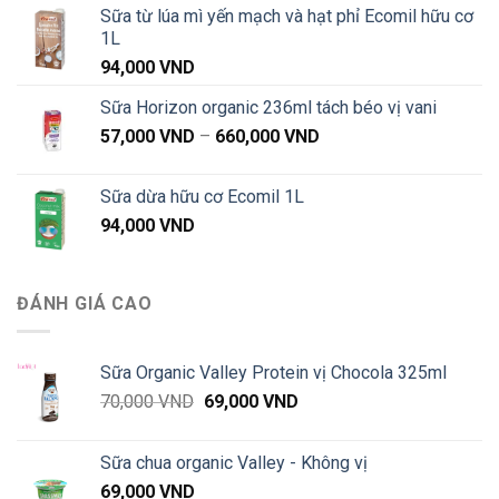
Sữa từ lúa mì yến mạch và hạt phỉ Ecomil hữu cơ
1L
94,000
VND
Sữa Horizon organic 236ml tách béo vị vani
Khoảng
57,000
VND
–
660,000
VND
giá:
từ
Sữa dừa hữu cơ Ecomil 1L
57,000 VND
94,000
VND
đến
660,000 VND
ĐÁNH GIÁ CAO
Sữa Organic Valley Protein vị Chocola 325ml
Giá
Giá
70,000
VND
69,000
VND
gốc
hiện
là:
tại
Sữa chua organic Valley - Không vị
70,000 VND.
là:
69,000
VND
69,000 VND.