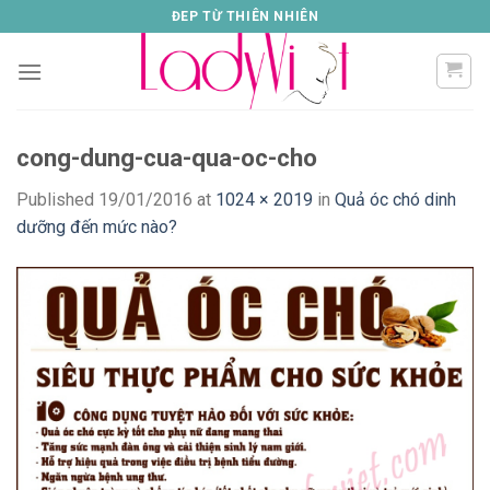
Skip
ĐEP TỪ THIÊN NHIÊN
to
content
cong-dung-cua-qua-oc-cho
Published
19/01/2016
at
1024 × 2019
in
Quả óc chó dinh
dưỡng đến mức nào?