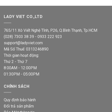
là:
tại
38,000 VND.
là:
37,000 VND.
LADY VIET CO.,LTD
765/11 Xô Viết Nghệ Tĩnh, P.26, Q.Bình Thạnh, Tp.HCM
(028) 7303 38 39 - 0933 222 923
support@ladyviet.com
Mã Số Thuế: 0313246890
Thời gian hoạt động:
Thứ 2 - Thứ 7
8:00AM - 12:00PM
01:30PM - 05:00PM
CHÍNH SÁCH
Quy định bảo hành
Đổi trả sản phẩm