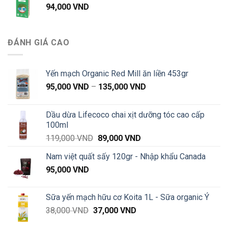
94,000
VND
đến
660,000 VND
ĐÁNH GIÁ CAO
Yến mạch Organic Red Mill ăn liền 453gr
Khoảng
95,000
VND
–
135,000
VND
giá:
từ
Dầu dừa Lifecoco chai xịt dưỡng tóc cao cấp
95,000 VND
100ml
đến
Giá
Giá
119,000
VND
89,000
VND
135,000 VND
gốc
hiện
Nam việt quất sấy 120gr - Nhập khẩu Canada
là:
tại
95,000
VND
119,000 VND.
là:
89,000 VND.
Sữa yến mạch hữu cơ Koita 1L - Sữa organic Ý
Giá
Giá
38,000
VND
37,000
VND
gốc
hiện