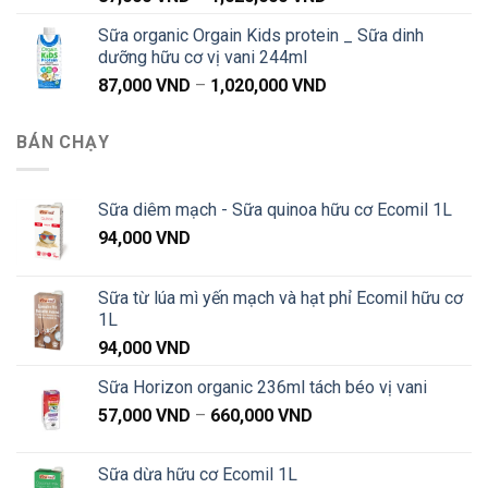
giá:
1,040,000 VND
Sữa organic Orgain Kids protein _ Sữa dinh
từ
dưỡng hữu cơ vị vani 244ml
87,000 VND
Khoảng
87,000
VND
–
1,020,000
VND
đến
giá:
1,020,000 VND
từ
BÁN CHẠY
87,000 VND
đến
1,020,000 VND
Sữa diêm mạch - Sữa quinoa hữu cơ Ecomil 1L
94,000
VND
Sữa từ lúa mì yến mạch và hạt phỉ Ecomil hữu cơ
1L
94,000
VND
Sữa Horizon organic 236ml tách béo vị vani
Khoảng
57,000
VND
–
660,000
VND
giá:
từ
Sữa dừa hữu cơ Ecomil 1L
57,000 VND