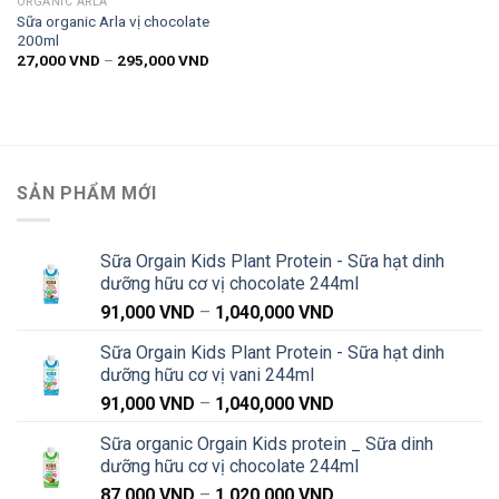
ORGANIC ARLA
Sữa organic Arla vị chocolate
200ml
Khoảng
27,000
VND
–
295,000
VND
giá:
từ
27,000 VND
đến
295,000 VND
SẢN PHẨM MỚI
Sữa Orgain Kids Plant Protein - Sữa hạt dinh
dưỡng hữu cơ vị chocolate 244ml
Khoảng
91,000
VND
–
1,040,000
VND
giá:
Sữa Orgain Kids Plant Protein - Sữa hạt dinh
từ
dưỡng hữu cơ vị vani 244ml
91,000 VND
Khoảng
91,000
VND
–
1,040,000
VND
đến
giá:
1,040,000 VND
Sữa organic Orgain Kids protein _ Sữa dinh
từ
dưỡng hữu cơ vị chocolate 244ml
91,000 VND
Khoảng
87,000
VND
–
1,020,000
VND
đến