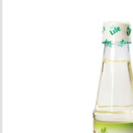
Trang chủ
Giới Thiệu
Nhận Xét của KH
Tin Tức
Chuyên mục đẹp
Chia Sẻ
DIY (Do it yourself)
Làm Đẹp
Sức Khỏe
Vào Bếp
Khuyến Mại
Shop
Hạt Dinh Dưỡng
Trái cây sấy
Sữa Organic nhập khẩu
Organic Orgain – Mỹ