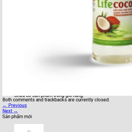
Sữa Pororo F&B – Hàn
Sữa Hạt Organic
Sữa Tươi Organic
Organic Arla – Đan Mạch
Organic Daioni – Anh
Organic Valley – Mỹ
Organic Horizon – Mỹ
Organic Koita – Ý
Organic Sangha Maeil – Hàn
Organic Cremo – Thụy Sỹ
Sữa chua – Bơ – Phô mát Organic
Thực phẩm hữu cơ
Liên hệ
Giỏ hàng
Chưa có sản phẩm trong giỏ hàng.
Both comments and trackbacks are currently closed.
←
Previous
Next
→
Sản phẩm mới