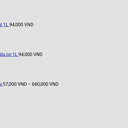
l 1L
94,000
VND
hữu cơ 1L
94,000
VND
Khoảng
giá:
từ
57,000 VND
đến
i
57,000
VND
–
660,000
VND
660,000 VND