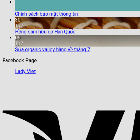
18
Th9
Chính sách bảo mật thông tin
30
Th7
Hồng sâm hữu cơ Hàn Quốc
09
Th7
Sữa organic valley hàng về tháng 7
Facebook Page
Lady Viet