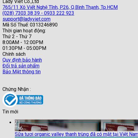
Lady Viet Co.,Ltd
765/11 Xô Viết Nghệ Tĩnh, P.26, Q.Bình Thạnh, Tp.HCM
(028) 7303 38 39 - 0933 222 923
support@ladyviet.com
Mã Số Thuế: 0313246890
Thời gian hoạt động:
Thứ 2 - Thứ 7
8:00AM - 12:00PM
01:30PM - 05:00PM
Chính sách
Quy định bảo hành
Đổi trả sản phẩm
Bảo Mật thông tin
Chứng Nhận :
Tin mới
21
Th6
Sữa tươi organic valley thanh trùng đã có mặt tại Việt Na