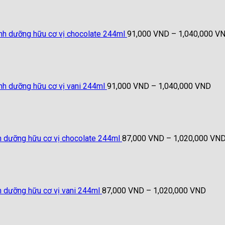
inh dưỡng hữu cơ vị chocolate 244ml
91,000
VND
–
1,040,000
V
Kho
giá:
từ
91,
đến
inh dưỡng hữu cơ vị vani 244ml
91,000
VND
–
1,040,000
VND
1,0
nh dưỡng hữu cơ vị chocolate 244ml
87,000
VND
–
1,020,000
VN
Khoả
giá:
từ
87,0
đến
h dưỡng hữu cơ vị vani 244ml
87,000
VND
–
1,020,000
VND
1,02