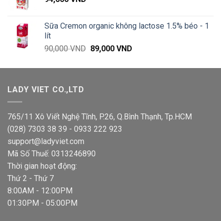
đến
490,000 VND
Sữa Cremon organic không lactose 1.5% béo - 1
lít
Giá
Giá
90,000
VND
89,000
VND
gốc
hiện
là:
tại
90,000 VND.
là:
LADY VIET CO.,LTD
89,000 VND.
765/11 Xô Viết Nghệ Tĩnh, P.26, Q.Bình Thạnh, Tp.HCM
(028) 7303 38 39 - 0933 222 923
support@ladyviet.com
Mã Số Thuế: 0313246890
Thời gian hoạt động:
Thứ 2 - Thứ 7
8:00AM - 12:00PM
01:30PM - 05:00PM