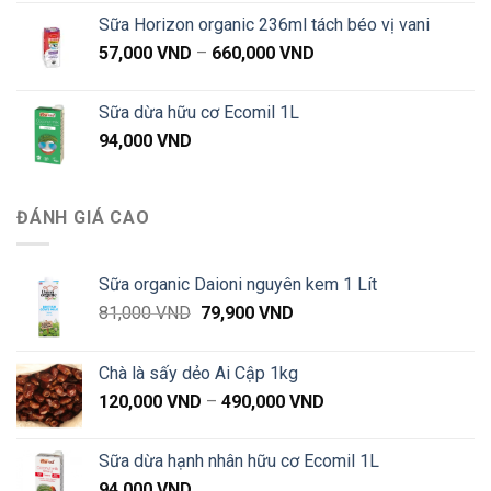
Sữa Horizon organic 236ml tách béo vị vani
Khoảng
57,000
VND
–
660,000
VND
giá:
từ
Sữa dừa hữu cơ Ecomil 1L
57,000 VND
94,000
VND
đến
660,000 VND
ĐÁNH GIÁ CAO
Sữa organic Daioni nguyên kem 1 Lít
Giá
Giá
81,000
VND
79,900
VND
gốc
hiện
là:
tại
Chà là sấy dẻo Ai Cập 1kg
81,000 VND.
là:
Khoảng
120,000
VND
–
490,000
VND
79,900 VND.
giá:
từ
Sữa dừa hạnh nhân hữu cơ Ecomil 1L
120,000 VND
94,000
VND