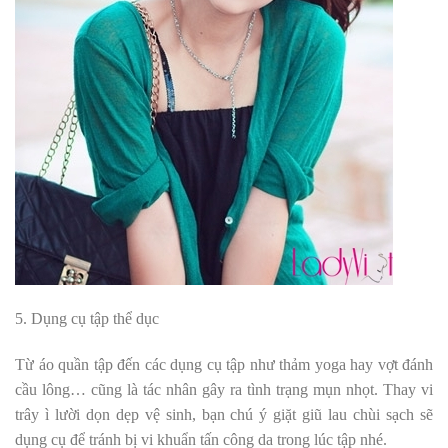
5. Dụng cụ tập thể dục
Từ áo quần tập đến các dụng cụ tập như thảm yoga hay vợt đánh
cầu lông… cũng là tác nhân gây ra tình trạng mụn nhọt. Thay vi
trây ì lười dọn dẹp vệ sinh, bạn chú ý giặt giũ lau chùi sạch sẽ
dụng cụ để tránh bị vi khuẩn tấn công da trong lúc tập nhé.