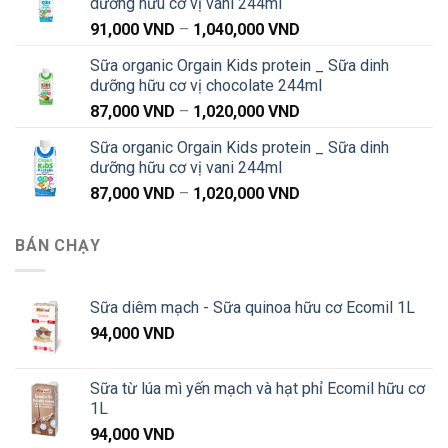
dưỡng hữu cơ vị vani 244ml
91,000 VND
Khoảng
91,000
VND
–
1,040,000
VND
đến
giá:
1,040,000 VND
Sữa organic Orgain Kids protein _ Sữa dinh
từ
dưỡng hữu cơ vị chocolate 244ml
91,000 VND
Khoảng
87,000
VND
–
1,020,000
VND
đến
giá:
1,040,000 VND
Sữa organic Orgain Kids protein _ Sữa dinh
từ
dưỡng hữu cơ vị vani 244ml
87,000 VND
Khoảng
87,000
VND
–
1,020,000
VND
đến
giá:
1,020,000 VND
từ
BÁN CHẠY
87,000 VND
đến
1,020,000 VND
Sữa diêm mạch - Sữa quinoa hữu cơ Ecomil 1L
94,000
VND
Sữa từ lúa mì yến mạch và hạt phỉ Ecomil hữu cơ
1L
94,000
VND