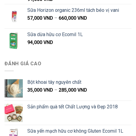
Sữa Horizon organic 236ml tách béo vị vani
Khoảng
57,000
VND
–
660,000
VND
giá:
từ
Sữa dừa hữu cơ Ecomil 1L
57,000 VND
94,000
VND
đến
660,000 VND
ĐÁNH GIÁ CAO
Bột khoai tây nguyên chất
Khoảng
35,000
VND
–
285,000
VND
giá:
từ
Sản phẩm quà tết Chất Lượng và Đẹp 2018
35,000 VND
đến
285,000 VND
Sữa yến mạch hữu cơ không Gluten Ecomil 1L