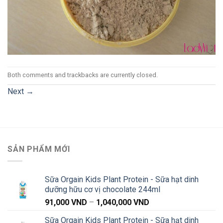
Both comments and trackbacks are currently closed.
Next
→
SẢN PHẨM MỚI
Sữa Orgain Kids Plant Protein - Sữa hạt dinh
dưỡng hữu cơ vị chocolate 244ml
Khoảng
91,000
VND
–
1,040,000
VND
giá:
Sữa Orgain Kids Plant Protein - Sữa hạt dinh
từ