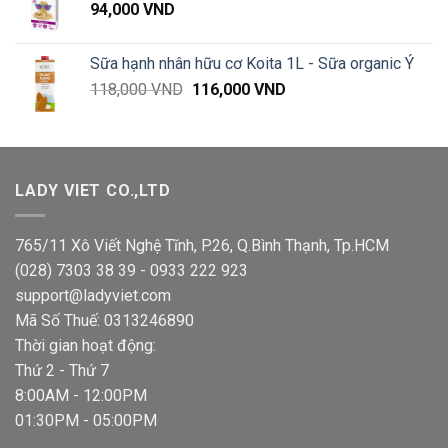
94,000
VND
Sữa hạnh nhân hữu cơ Koita 1L - Sữa organic Ý
Giá
Giá
118,000
VND
116,000
VND
gốc
hiện
là:
tại
118,000 VND.
là:
116,000 VND.
LADY VIET CO.,LTD
765/11 Xô Viết Nghệ Tĩnh, P.26, Q.Bình Thạnh, Tp.HCM
(028) 7303 38 39 - 0933 222 923
support@ladyviet.com
Mã Số Thuế: 0313246890
Thời gian hoạt động:
Thứ 2 - Thứ 7
8:00AM - 12:00PM
01:30PM - 05:00PM