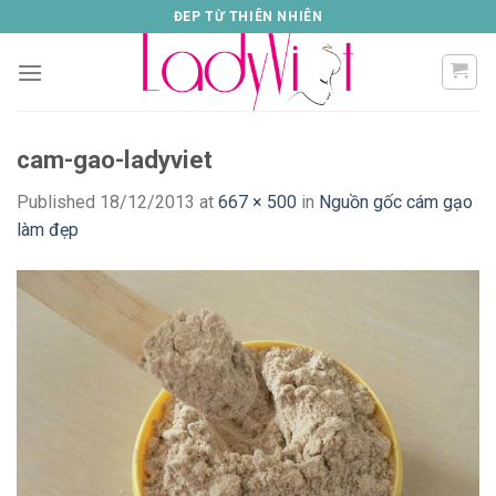
Skip
ĐEP TỪ THIÊN NHIÊN
to
content
cam-gao-ladyviet
Published
18/12/2013
at
667 × 500
in
Nguồn gốc cám gạo
làm đẹp