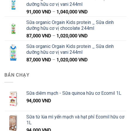
dưỡng hữu cơ vị vani 244ml
91,000 VND
Khoảng
91,000
VND
–
1,040,000
VND
đến
giá:
1,040,000 VND
Sữa organic Orgain Kids protein _ Sữa dinh
từ
dưỡng hữu cơ vị chocolate 244ml
91,000 VND
Khoảng
87,000
VND
–
1,020,000
VND
đến
giá:
1,040,000 VND
Sữa organic Orgain Kids protein _ Sữa dinh
từ
dưỡng hữu cơ vị vani 244ml
87,000 VND
Khoảng
87,000
VND
–
1,020,000
VND
đến
giá:
1,020,000 VND
từ
BÁN CHẠY
87,000 VND
đến
1,020,000 VND
Sữa diêm mạch - Sữa quinoa hữu cơ Ecomil 1L
94,000
VND
Sữa từ lúa mì yến mạch và hạt phỉ Ecomil hữu cơ
1L
94,000
VND