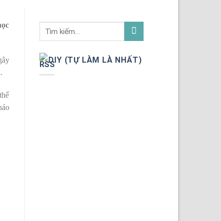
học
DIY (TỰ LÀM LÀ NHẤT)
gây
.
thể
háo