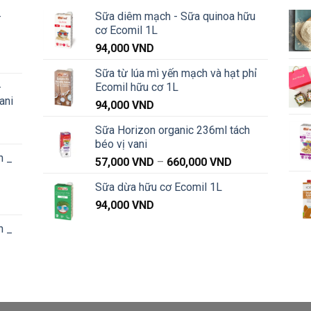
-
Sữa diêm mạch - Sữa quinoa hữu
cơ Ecomil 1L
94,000
VND
Khoảng
Sữa từ lúa mì yến mạch và hạt phỉ
iá:
-
Ecomil hữu cơ 1L
từ
ani
91,000 VND
94,000
VND
đến
Sữa Horizon organic 236ml tách
Khoảng
1,040,000 VND
béo vị vani
iá:
n _
từ
Khoảng
57,000
VND
–
660,000
VND
91,000 VND
giá:
Sữa dừa hữu cơ Ecomil 1L
đến
từ
Khoảng
1,040,000 VND
94,000
VND
57,000 VND
iá:
đến
n _
từ
660,000 VND
87,000 VND
đến
Khoảng
1,020,000 VND
iá:
từ