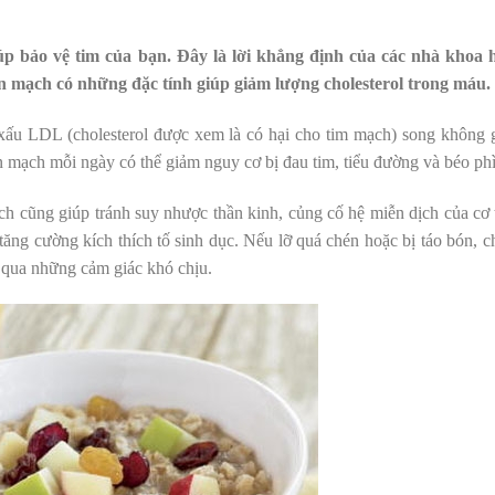
úp bảo vệ tim của bạn. Đây là lời khẳng định của các nhà khoa 
n mạch có những đặc tính giúp giảm lượng cholesterol trong máu.
 xấu LDL (cholesterol được xem là có hại cho tim mạch) song không 
n mạch mỗi ngày có thể giảm nguy cơ bị đau tim, tiểu đường và béo phì
h cũng giúp tránh suy nhược thần kinh, củng cố hệ miễn dịch của cơ 
 tăng cường kích thích tố sinh dục. Nếu lỡ quá chén hoặc bị táo bón, c
t qua những cảm giác khó chịu.