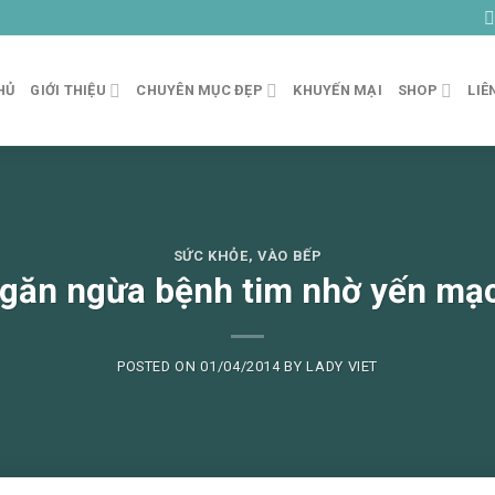
HỦ
GIỚI THIỆU
CHUYÊN MỤC ĐẸP
KHUYẾN MẠI
SHOP
LIÊ
SỨC KHỎE
,
VÀO BẾP
găn ngừa bệnh tim nhờ yến mạ
POSTED ON
01/04/2014
BY
LADY VIET