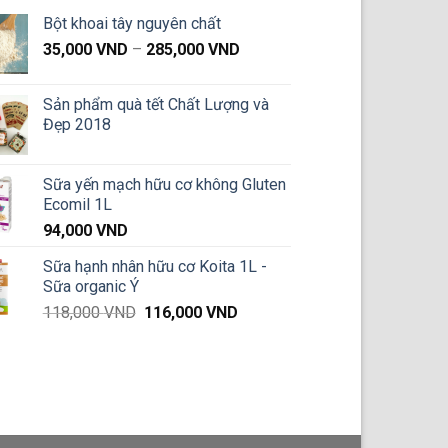
Bột khoai tây nguyên chất
Khoảng
35,000
VND
–
285,000
VND
giá:
từ
Sản phẩm quà tết Chất Lượng và
35,000 VND
Đẹp 2018
đến
285,000 VND
Sữa yến mạch hữu cơ không Gluten
Ecomil 1L
94,000
VND
Sữa hạnh nhân hữu cơ Koita 1L -
Sữa organic Ý
Giá
Giá
118,000
VND
116,000
VND
gốc
hiện
là:
tại
118,000 VND.
là:
116,000 VND.