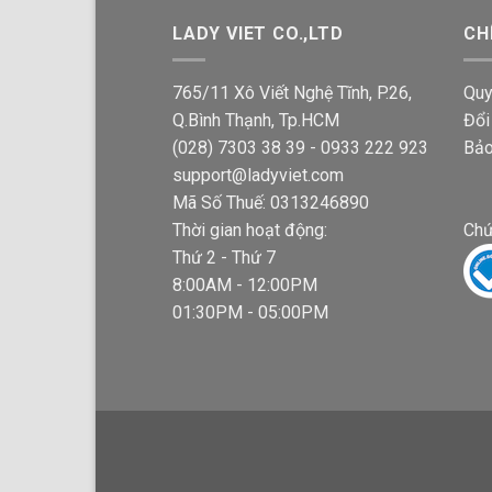
LADY VIET CO.,LTD
CH
765/11 Xô Viết Nghệ Tĩnh, P.26,
Quy
Q.Bình Thạnh, Tp.HCM
Đổi
(028) 7303 38 39 - 0933 222 923
Bảo
support@ladyviet.com
Mã Số Thuế: 0313246890
Thời gian hoạt động:
Chứ
Thứ 2 - Thứ 7
8:00AM - 12:00PM
01:30PM - 05:00PM