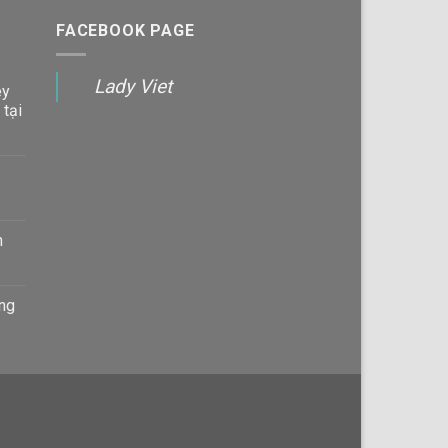
FACEBOOK PAGE
Lady Viet
ey
 tại
n
àng