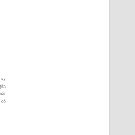
 xy
găn
uật
 có