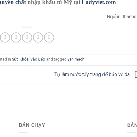
uyên chất
nhập khẩu từ Mỹ tại
Ladyviet.com
Nguồn: thanhn
sted in
Sức Khỏe
,
Vào Bếp
and tagged
yen mach
.
Tự làm nước tẩy trang để bảo vệ da
BÁN CHẠY
ĐÁN