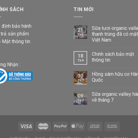
87,000 VND
ÍNH SÁCH
đến
TIN MỚI
1,020,000 VND
 định bảo hành
Sữa tươi organic vall
21
 trả sản phẩm
thanh trùng đã có mặt
Th6
Việt Nam
 Mật thông tin
Chính sách bảo mật
18
thông tin
Th9
ng Nhận :
Hồng sâm hữu cơ Hà
30
Quốc
Th7
Sữa organic valley h
09
về tháng 7
Th7