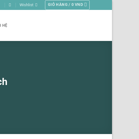
GIỎ HÀNG /
0
VND
Wishlist
N HỆ
ch