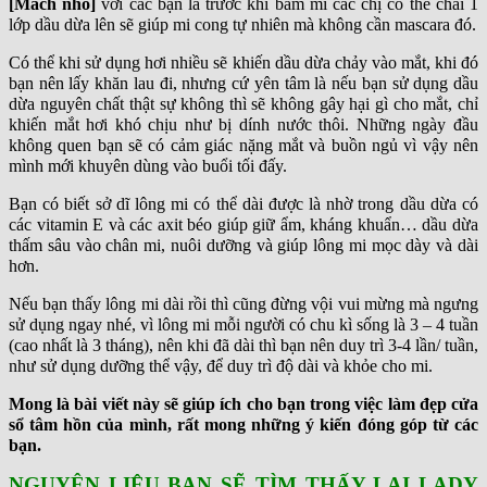
[Mách nhỏ]
với các bạn là trước khi bấm mi các chị có thể chải 1
lớp dầu dừa lên sẽ giúp mi cong tự nhiên mà không cần mascara đó.
Có thể khi sử dụng hơi nhiều sẽ khiến dầu dừa chảy vào mắt, khi đó
bạn nên lấy khăn lau đi, nhưng cứ yên tâm là nếu bạn sử dụng dầu
dừa nguyên chất thật sự không thì sẽ không gây hại gì cho mắt, chỉ
khiến mắt hơi khó chịu như bị dính nước thôi. Những ngày đầu
không quen bạn sẽ có cảm giác nặng mắt và buồn ngủ vì vậy nên
mình mới khuyên dùng vào buổi tối đấy.
Bạn có biết sở dĩ lông mi có thể dài được là nhờ trong dầu dừa có
các vitamin E và các axit béo giúp giữ ẩm, kháng khuẩn… dầu dừa
thấm sâu vào chân mi, nuôi dưỡng và giúp lông mi mọc dày và dài
hơn.
Nếu bạn thấy lông mi dài rồi thì cũng đừng vội vui mừng mà ngưng
sử dụng ngay nhé, vì lông mi mỗi người có chu kì sống là 3 – 4 tuần
(cao nhất là 3 tháng), nên khi đã dài thì bạn nên duy trì 3-4 lần/ tuần,
như sử dụng dưỡng thể vậy, để duy trì độ dài và khỏe cho mi.
Mong là bài viết này sẽ giúp ích cho bạn trong việc làm đẹp cửa
sổ tâm hồn của mình, rất mong những ý kiến đóng góp từ các
bạn.
NGUYÊN LIỆU BẠN SẼ TÌM THẤY LẠI LADY