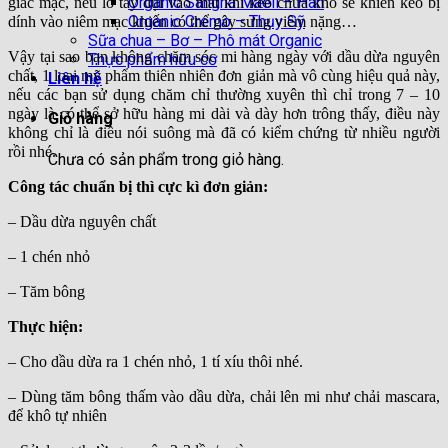
Organic Sangha Maeil – Hàn
giác mạc, nếu lỡ tay dụi vào mắt khi keo chưa khô sẽ khiến keo bị
Organic Cremo – Thụy Sỹ
dính vào niêm mạc khiến có thể gây sưng viêm nặng…
Sữa chua – Bơ – Phô mát Organic
Vậy tại sao bạn không chăm sóc mi hàng ngày với dầu dừa nguyên
Thực phẩm hữu cơ
chất, 1 loại mỹ phẩm thiên nhiên đơn giản mà vô cùng hiệu quả này,
Liên hệ
nếu các bạn sử dụng chăm chỉ thường xuyên thì chỉ trong 7 – 10
ngày là có thể sở hữu hàng mi dài và dày hơn trông thấy, điều này
Giỏ hàng
không chỉ là điều nói suông mà đã có kiểm chứng từ nhiều người
rồi nhé.
Chưa có sản phẩm trong giỏ hàng.
Công tác chuẩn bị thì cực kì đơn giản:
– Dầu dừa nguyên chất
– 1 chén nhỏ
– Tăm bông
Thực hiện:
– Cho dầu dừa ra 1 chén nhỏ, 1 tí xíu thôi nhé.
– Dùng tăm bông thấm vào dầu dừa, chải lên mi như chải mascara,
để khô tự nhiên