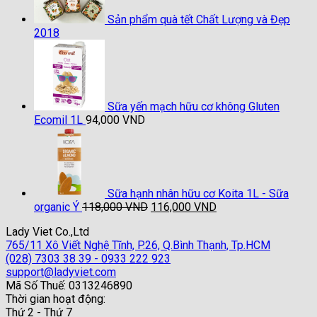
285,000 VND
Sản phẩm quà tết Chất Lượng và Đẹp
2018
Sữa yến mạch hữu cơ không Gluten
Ecomil 1L
94,000
VND
Sữa hạnh nhân hữu cơ Koita 1L - Sữa
Giá
Giá
organic Ý
118,000
VND
116,000
VND
gốc
hiện
Lady Viet Co.,Ltd
là:
tại
765/11 Xô Viết Nghệ Tĩnh, P.26, Q.Bình Thạnh, Tp.HCM
118,000 VND.
là:
(028) 7303 38 39 - 0933 222 923
116,000 VND.
support@ladyviet.com
Mã Số Thuế: 0313246890
Thời gian hoạt động:
Thứ 2 - Thứ 7