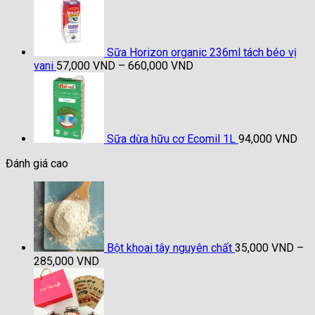
Sữa Horizon organic 236ml tách béo vị
Khoảng
vani
57,000
VND
–
660,000
VND
giá:
từ
57,000 VND
đến
660,000 VND
Sữa dừa hữu cơ Ecomil 1L
94,000
VND
Đánh giá cao
Bột khoai tây nguyên chất
35,000
VND
–
Khoảng
285,000
VND
giá:
từ
35,000 VND
đến