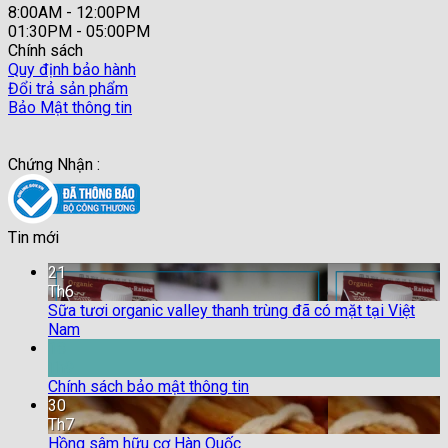
8:00AM - 12:00PM
01:30PM - 05:00PM
Chính sách
Quy định bảo hành
Đổi trả sản phẩm
Bảo Mật thông tin
Chứng Nhận :
Tin mới
21
Th6
Sữa tươi organic valley thanh trùng đã có mặt tại Việt
Nam
18
Th9
Chính sách bảo mật thông tin
30
Th7
Hồng sâm hữu cơ Hàn Quốc