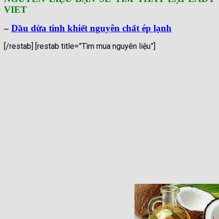
VIET
–
Dầu dừa tinh khiết nguyên chất ép lạnh
[/restab] [restab title=”Tìm mua nguyên liệu”]