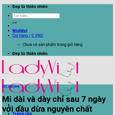
Skip
Đep từ thiên nhiên
to
Tìm
content
kiếm:
Wishlist
Giỏ hàng /
0
VND
Chưa có sản phẩm trong giỏ hàng.
Đep từ thiên nhiên
DIY
,
Làm Đẹp
Mi dài và dày chỉ sau 7 ngày
với dầu dừa nguyên chất
Trang chủ