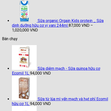
từ
87,000 VND
đến
1,020,000 VND
Sữa organic Orgain Kids protein _ Sữa
dinh dưỡng hữu cơ vị vani 244ml
87,000
VND
–
Khoảng
1,020,000
VND
giá:
Bán chạy
từ
87,000 VND
đến
1,020,000 VND
Sữa diêm mạch - Sữa quinoa hữu cơ
Ecomil 1L
94,000
VND
Sữa từ lúa mì yến mạch và hạt phỉ Ecomil
hữu cơ 1L
94,000
VND