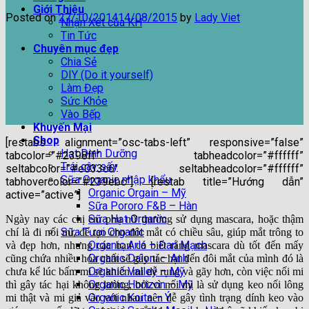
Giới Thiệu
Posted on
27/10/2014
14/08/2015
by
Lady Viet
Nhận Xét của KH
Tin Tức
Chuyên mục đẹp
Chia Sẻ
DIY (Do it yourself)
Làm Đẹp
Sức Khỏe
Vào Bếp
Khuyến Mại
Shop
[restabs alignment=”osc-tabs-left” responsive=”false”
Hạt Dinh Dưỡng
tabcolor=”#2398ff” tabheadcolor=”#ffffff”
Trái cây sấy
seltabcolor=”#e033c6″ seltabheadcolor=”#ffffff”
Sữa Organic nhập khẩu
tabhovercolor=”#239ebc”] [restab title=”Hướng dẫn”
Organic Orgain – Mỹ
active=”active”]
Sữa Pororo F&B – Hàn
Sữa Hạt Organic
Ngày nay các chị em phụ nữ thường sử dụng mascara, hoặc thậm
Sữa Tươi Organic
chí là đi nối mi, để tạo cho đôi mắt có chiều sâu, giúp mắt trông to
Organic Arla – Đan Mạch
và đẹp hơn, nhưng các bạn có biết rằng mascara dù tốt đến mấy
Organic Daioni – Anh
cũng chứa nhiều hóa chất sẽ gây tác hại đến đôi mắt của mình đó là
Organic Valley – Mỹ
chưa kể lúc bấm mi sẽ khiến mi dễ rụng và gãy hơn, còn việc nối mi
Organic Horizon – Mỹ
thì gây tác hại không lường, bởi vì nối mi là sử dụng keo nối lông
Organic Koita – Ý
mi thật và mi giả vào với nhau nên dễ gây tình trạng dính keo vào