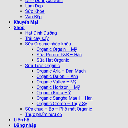
DIY (Do it yourself)
Làm Đẹp
Sức Khỏe
Vào Bếp
Khuyến Mại
Shop
Hạt Dinh Dưỡng
Trái cây sấy
Sữa Organic nhập khẩu
Organic Orgain – Mỹ
Sữa Pororo F&B – Hàn
Sữa Hạt Organic
Sữa Tươi Organic
Organic Arla – Đan Mạch
Organic Daioni – Anh
Organic Valley – Mỹ
Organic Horizon – Mỹ
Organic Koita – Ý
Organic Sangha Maeil – Hàn
Organic Cremo – Thụy Sỹ
Sữa chua – Bơ – Phô mát Organic
Thực phẩm hữu cơ
Liên hệ
Đăng nhập