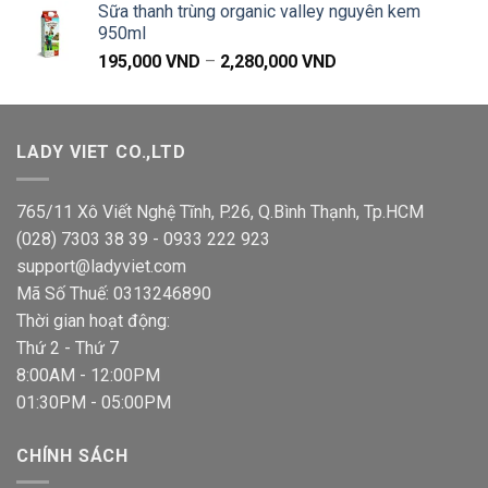
Sữa thanh trùng organic valley nguyên kem
38,000 VND.
là:
950ml
36,900 VND.
Khoảng
195,000
VND
–
2,280,000
VND
giá:
từ
195,000 VND
LADY VIET CO.,LTD
đến
2,280,000 VND
765/11 Xô Viết Nghệ Tĩnh, P.26, Q.Bình Thạnh, Tp.HCM
(028) 7303 38 39 - 0933 222 923
support@ladyviet.com
Mã Số Thuế: 0313246890
Thời gian hoạt động:
Thứ 2 - Thứ 7
8:00AM - 12:00PM
01:30PM - 05:00PM
CHÍNH SÁCH