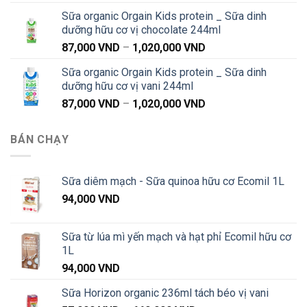
giá:
1,040,000 VND
Sữa organic Orgain Kids protein _ Sữa dinh
từ
dưỡng hữu cơ vị chocolate 244ml
91,000 VND
Khoảng
87,000
VND
–
1,020,000
VND
đến
giá:
1,040,000 VND
Sữa organic Orgain Kids protein _ Sữa dinh
từ
dưỡng hữu cơ vị vani 244ml
87,000 VND
Khoảng
87,000
VND
–
1,020,000
VND
đến
giá:
1,020,000 VND
từ
BÁN CHẠY
87,000 VND
đến
1,020,000 VND
Sữa diêm mạch - Sữa quinoa hữu cơ Ecomil 1L
94,000
VND
Sữa từ lúa mì yến mạch và hạt phỉ Ecomil hữu cơ
1L
94,000
VND
Sữa Horizon organic 236ml tách béo vị vani