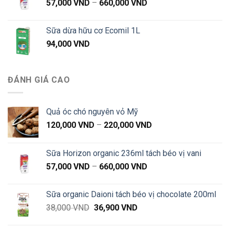
Khoảng
57,000
VND
–
660,000
VND
giá:
từ
Sữa dừa hữu cơ Ecomil 1L
57,000 VND
94,000
VND
đến
660,000 VND
ĐÁNH GIÁ CAO
Quả óc chó nguyên vỏ Mỹ
Khoảng
120,000
VND
–
220,000
VND
giá:
từ
Sữa Horizon organic 236ml tách béo vị vani
120,000 VND
Khoảng
57,000
VND
–
660,000
VND
đến
giá:
220,000 VND
từ
Sữa organic Daioni tách béo vị chocolate 200ml
57,000 VND
Giá
Giá
38,000
VND
36,900
VND
đến
gốc
hiện
660,000 VND
là:
tại