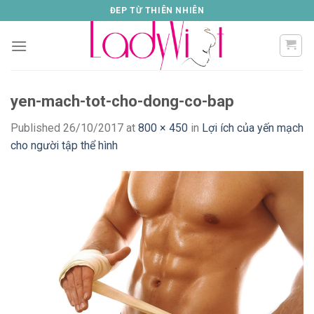
Skip
ĐEP TỪ THIÊN NHIÊN
to
content
yen-mach-tot-cho-dong-co-bap
Published
26/10/2017
at
800 × 450
in
Lợi ích của yến mạch
cho người tập thể hình