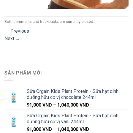
Both comments and trackbacks are currently closed.
←
Previous
Next
→
SẢN PHẨM MỚI
Sữa Orgain Kids Plant Protein - Sữa hạt dinh
dưỡng hữu cơ vị chocolate 244ml
Khoảng
91,000
VND
–
1,040,000
VND
giá:
Sữa Orgain Kids Plant Protein - Sữa hạt dinh
từ
dưỡng hữu cơ vị vani 244ml
91,000 VND
Khoảng
91,000
VND
–
1,040,000
VND
đến