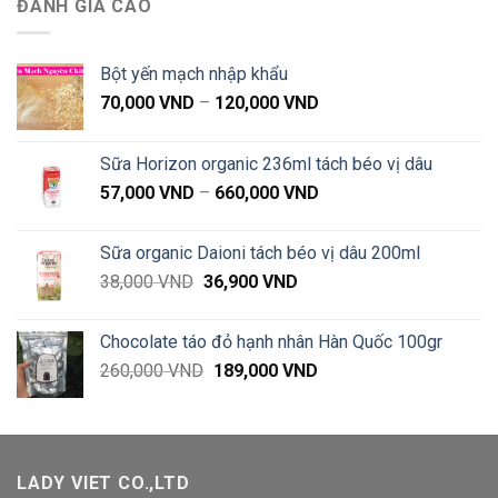
ĐÁNH GIÁ CAO
Bột yến mạch nhập khẩu
Khoảng
70,000
VND
–
120,000
VND
giá:
từ
Sữa Horizon organic 236ml tách béo vị dâu
70,000 VND
Khoảng
57,000
VND
–
660,000
VND
đến
giá:
120,000 VND
từ
Sữa organic Daioni tách béo vị dâu 200ml
57,000 VND
Giá
Giá
38,000
VND
36,900
VND
đến
gốc
hiện
660,000 VND
là:
tại
Chocolate táo đỏ hạnh nhân Hàn Quốc 100gr
38,000 VND.
là:
Giá
Giá
260,000
VND
189,000
VND
36,900 VND.
gốc
hiện
là:
tại
260,000 VND.
là:
189,000 VND.
LADY VIET CO.,LTD