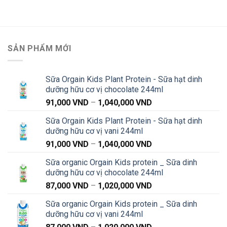
SẢN PHẨM MỚI
Sữa Orgain Kids Plant Protein - Sữa hạt dinh
dưỡng hữu cơ vị chocolate 244ml
Khoảng
91,000
VND
–
1,040,000
VND
giá:
Sữa Orgain Kids Plant Protein - Sữa hạt dinh
từ
dưỡng hữu cơ vị vani 244ml
91,000 VND
Khoảng
91,000
VND
–
1,040,000
VND
đến
giá:
1,040,000 VND
Sữa organic Orgain Kids protein _ Sữa dinh
từ
dưỡng hữu cơ vị chocolate 244ml
91,000 VND
Khoảng
87,000
VND
–
1,020,000
VND
đến
giá:
1,040,000 VND
Sữa organic Orgain Kids protein _ Sữa dinh
từ
dưỡng hữu cơ vị vani 244ml
87,000 VND
Khoảng