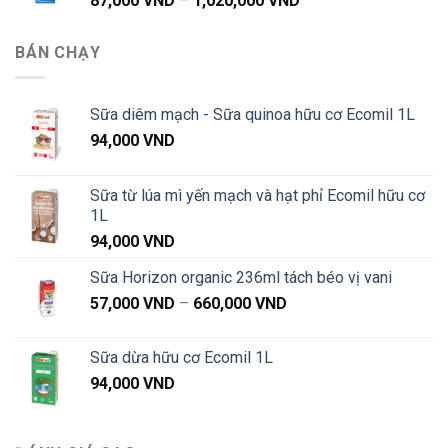
87,000
VND
–
1,020,000
VND
đến
giá:
1,020,000 VND
từ
BÁN CHẠY
87,000 VND
đến
1,020,000 VND
Sữa diêm mạch - Sữa quinoa hữu cơ Ecomil 1L
94,000
VND
Sữa từ lúa mì yến mạch và hạt phỉ Ecomil hữu cơ
1L
94,000
VND
Sữa Horizon organic 236ml tách béo vị vani
Khoảng
57,000
VND
–
660,000
VND
giá:
từ
Sữa dừa hữu cơ Ecomil 1L
57,000 VND
94,000
VND
đến
660,000 VND