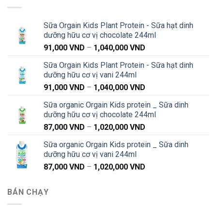
Sữa Orgain Kids Plant Protein - Sữa hạt dinh
dưỡng hữu cơ vị chocolate 244ml
Khoảng
91,000
VND
–
1,040,000
VND
giá:
Sữa Orgain Kids Plant Protein - Sữa hạt dinh
từ
dưỡng hữu cơ vị vani 244ml
91,000 VND
Khoảng
91,000
VND
–
1,040,000
VND
đến
giá:
1,040,000 VND
Sữa organic Orgain Kids protein _ Sữa dinh
từ
dưỡng hữu cơ vị chocolate 244ml
91,000 VND
Khoảng
87,000
VND
–
1,020,000
VND
đến
giá:
1,040,000 VND
Sữa organic Orgain Kids protein _ Sữa dinh
từ
dưỡng hữu cơ vị vani 244ml
87,000 VND
Khoảng
87,000
VND
–
1,020,000
VND
đến
giá:
1,020,000 VND
từ
BÁN CHẠY
87,000 VND
đến