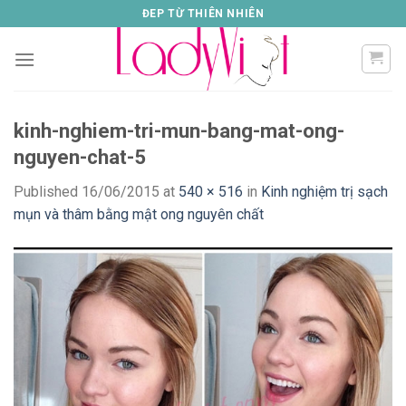
Skip
ĐEP TỪ THIÊN NHIÊN
to
content
kinh-nghiem-tri-mun-bang-mat-ong-
nguyen-chat-5
Published
16/06/2015
at
540 × 516
in
Kinh nghiệm trị sạch
mụn và thâm bằng mật ong nguyên chất