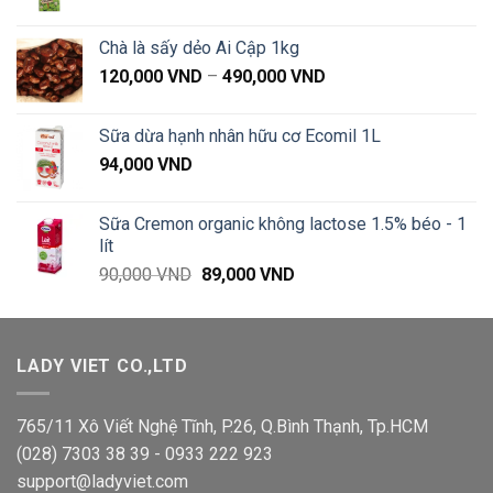
gốc
hiện
là:
tại
Chà là sấy dẻo Ai Cập 1kg
81,000 VND.
là:
Khoảng
120,000
VND
–
490,000
VND
79,900 VND.
giá:
từ
Sữa dừa hạnh nhân hữu cơ Ecomil 1L
120,000 VND
94,000
VND
đến
490,000 VND
Sữa Cremon organic không lactose 1.5% béo - 1
lít
Giá
Giá
90,000
VND
89,000
VND
gốc
hiện
là:
tại
90,000 VND.
là:
LADY VIET CO.,LTD
89,000 VND.
765/11 Xô Viết Nghệ Tĩnh, P.26, Q.Bình Thạnh, Tp.HCM
(028) 7303 38 39 - 0933 222 923
support@ladyviet.com