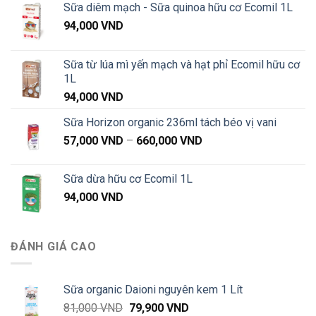
1,020,000 VND
Sữa diêm mạch - Sữa quinoa hữu cơ Ecomil 1L
94,000
VND
Sữa từ lúa mì yến mạch và hạt phỉ Ecomil hữu cơ
1L
94,000
VND
Sữa Horizon organic 236ml tách béo vị vani
Khoảng
57,000
VND
–
660,000
VND
giá:
từ
Sữa dừa hữu cơ Ecomil 1L
57,000 VND
94,000
VND
đến
660,000 VND
ĐÁNH GIÁ CAO
Sữa organic Daioni nguyên kem 1 Lít
Giá
Giá
81,000
VND
79,900
VND