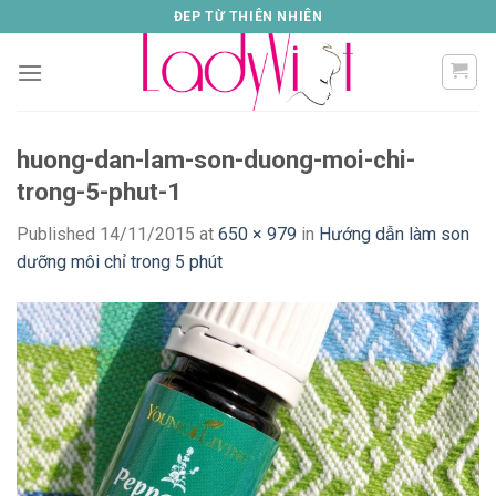
Skip
ĐEP TỪ THIÊN NHIÊN
to
content
huong-dan-lam-son-duong-moi-chi-
trong-5-phut-1
Published
14/11/2015
at
650 × 979
in
Hướng dẫn làm son
dưỡng môi chỉ trong 5 phút