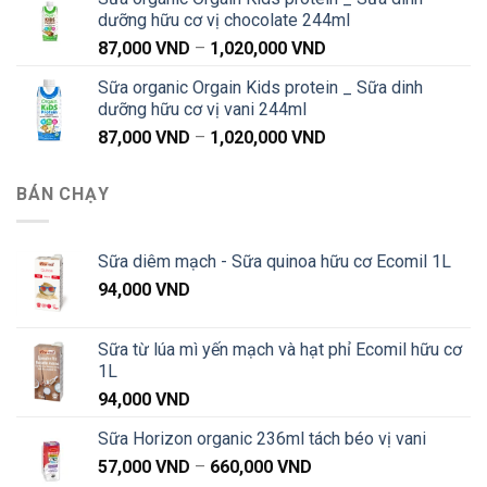
từ
dưỡng hữu cơ vị chocolate 244ml
91,000 VND
Khoảng
87,000
VND
–
1,020,000
VND
đến
giá:
1,040,000 VND
Sữa organic Orgain Kids protein _ Sữa dinh
từ
dưỡng hữu cơ vị vani 244ml
87,000 VND
Khoảng
87,000
VND
–
1,020,000
VND
đến
giá:
1,020,000 VND
từ
BÁN CHẠY
87,000 VND
đến
1,020,000 VND
Sữa diêm mạch - Sữa quinoa hữu cơ Ecomil 1L
94,000
VND
Sữa từ lúa mì yến mạch và hạt phỉ Ecomil hữu cơ
1L
94,000
VND
Sữa Horizon organic 236ml tách béo vị vani
Khoảng
57,000
VND
–
660,000
VND