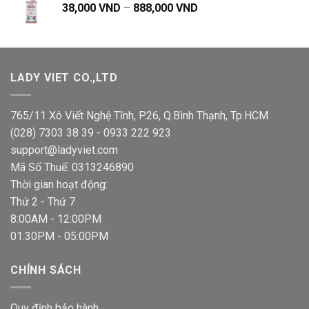
Khoảng
38,000
VND
–
888,000
VND
479,000 VND.
giá:
từ
38,000 VND
đến
LADY VIET CO.,LTD
888,000 VND
765/11 Xô Viết Nghệ Tĩnh, P.26, Q.Bình Thạnh, Tp.HCM
(028) 7303 38 39 - 0933 222 923
support@ladyviet.com
Mã Số Thuế: 0313246890
Thời gian hoạt động:
Thứ 2 - Thứ 7
8:00AM - 12:00PM
01:30PM - 05:00PM
CHÍNH SÁCH
Quy định bảo hành