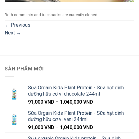
Both comments and trackbacks are currently closed.
←
Previous
Next
→
SẢN PHẨM MỚI
Sữa Orgain Kids Plant Protein - Sữa hạt dinh
dưỡng hữu cơ vị chocolate 244ml
Khoảng
91,000
VND
–
1,040,000
VND
giá:
Sữa Orgain Kids Plant Protein - Sữa hạt dinh
từ
dưỡng hữu cơ vị vani 244ml
91,000 VND
Khoảng
91,000
VND
–
1,040,000
VND
đến
giá:
1,040,000 VND
Sữa organic Orgain Kids protein _ Sữa dinh