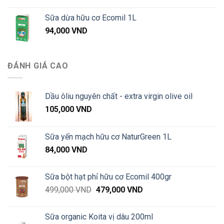
giá:
từ
Sữa dừa hữu cơ Ecomil 1L
57,000 VND
94,000
VND
đến
660,000 VND
ĐÁNH GIÁ CAO
Dầu ôliu nguyên chất - extra virgin olive oil
105,000
VND
Sữa yến mạch hữu cơ NaturGreen 1L
84,000
VND
Sữa bột hạt phỉ hữu cơ Ecomil 400gr
Giá
Giá
499,000
VND
479,000
VND
gốc
hiện
là:
tại
Sữa organic Koita vị dâu 200ml
499,000 VND.
là: