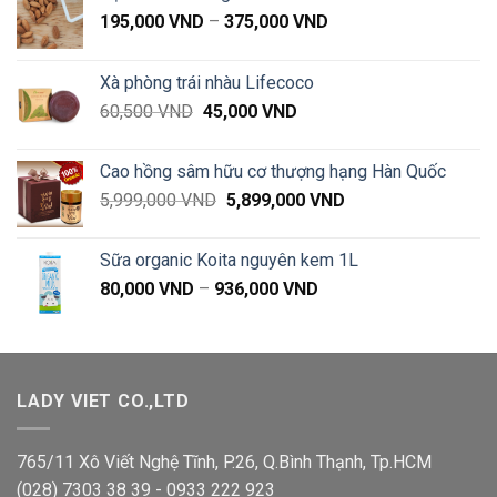
Khoảng
195,000
VND
–
375,000
VND
giá:
từ
Xà phòng trái nhàu Lifecoco
195,000 VND
Giá
Giá
60,500
VND
45,000
VND
đến
gốc
hiện
375,000 VND
là:
tại
Cao hồng sâm hữu cơ thượng hạng Hàn Quốc
60,500 VND.
là:
Giá
Giá
5,999,000
VND
5,899,000
VND
45,000 VND.
gốc
hiện
là:
tại
Sữa organic Koita nguyên kem 1L
5,999,000 VND.
là:
Khoảng
80,000
VND
–
936,000
VND
5,899,000 VND.
giá:
từ
80,000 VND
đến
LADY VIET CO.,LTD
936,000 VND
765/11 Xô Viết Nghệ Tĩnh, P.26, Q.Bình Thạnh, Tp.HCM
(028) 7303 38 39 - 0933 222 923