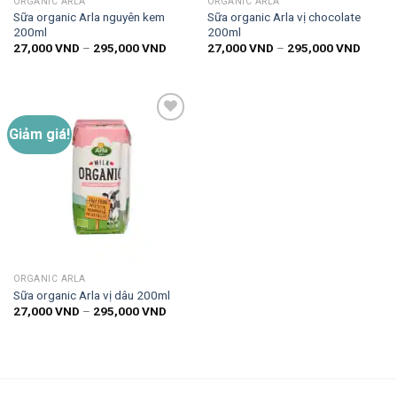
ORGANIC ARLA
ORGANIC ARLA
Sữa organic Arla nguyên kem
Sữa organic Arla vị chocolate
200ml
200ml
Khoảng
Khoản
27,000
VND
–
295,000
VND
27,000
VND
–
295,000
VND
giá:
giá:
từ
từ
27,000 VND
27,00
đến
đến
295,000 VND
295,0
Giảm giá!
Thêm
vào
danh
sách
yêu
thích
ORGANIC ARLA
Sữa organic Arla vị dâu 200ml
Khoảng
27,000
VND
–
295,000
VND
giá:
từ
27,000 VND
đến
295,000 VND