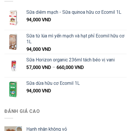
đến
1,020,000 VND
Sữa diêm mạch - Sữa quinoa hữu cơ Ecomil 1L
94,000
VND
Sữa từ lúa mì yến mạch và hạt phỉ Ecomil hữu cơ
1L
94,000
VND
Sữa Horizon organic 236ml tách béo vị vani
Khoảng
57,000
VND
–
660,000
VND
giá:
từ
Sữa dừa hữu cơ Ecomil 1L
57,000 VND
94,000
VND
đến
660,000 VND
ĐÁNH GIÁ CAO
Hạnh nhân không vỏ