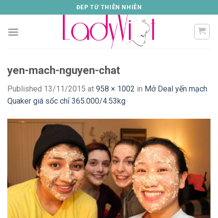
Skip
ĐEP TỪ THIÊN NHIÊN
to
content
yen-mach-nguyen-chat
Published
13/11/2015
at
958 × 1002
in
Mở Deal yến mạch
Quaker giá sốc chỉ 365.000/4.53kg