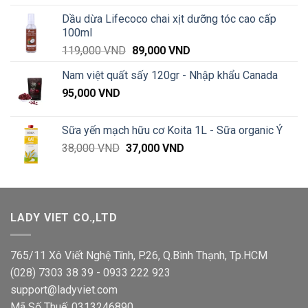
từ
Dầu dừa Lifecoco chai xịt dưỡng tóc cao cấp
95,000 VND
100ml
đến
Giá
Giá
119,000
VND
89,000
VND
135,000 VND
gốc
hiện
Nam việt quất sấy 120gr - Nhập khẩu Canada
là:
tại
95,000
VND
119,000 VND.
là:
89,000 VND.
Sữa yến mạch hữu cơ Koita 1L - Sữa organic Ý
Giá
Giá
38,000
VND
37,000
VND
gốc
hiện
là:
tại
38,000 VND.
là:
37,000 VND.
LADY VIET CO.,LTD
765/11 Xô Viết Nghệ Tĩnh, P.26, Q.Bình Thạnh, Tp.HCM
(028) 7303 38 39 - 0933 222 923
support@ladyviet.com
Mã Số Thuế: 0313246890