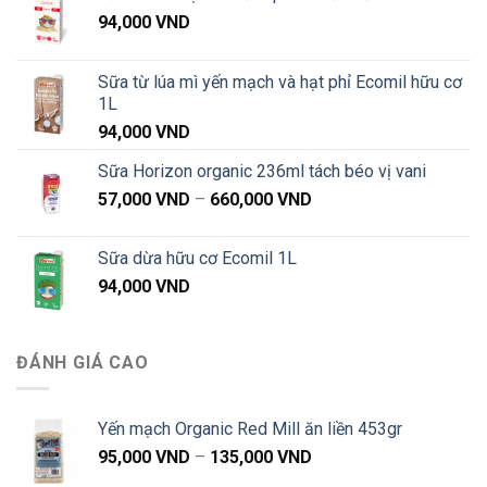
94,000
VND
Sữa từ lúa mì yến mạch và hạt phỉ Ecomil hữu cơ
1L
94,000
VND
Sữa Horizon organic 236ml tách béo vị vani
Khoảng
57,000
VND
–
660,000
VND
giá:
từ
Sữa dừa hữu cơ Ecomil 1L
57,000 VND
94,000
VND
đến
660,000 VND
ĐÁNH GIÁ CAO
Yến mạch Organic Red Mill ăn liền 453gr
Khoảng
95,000
VND
–
135,000
VND
giá: