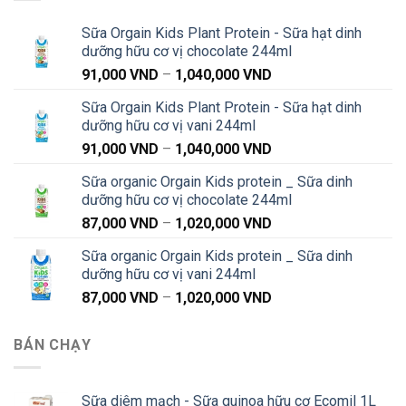
Sữa Orgain Kids Plant Protein - Sữa hạt dinh
dưỡng hữu cơ vị chocolate 244ml
Khoảng
91,000
VND
–
1,040,000
VND
giá:
Sữa Orgain Kids Plant Protein - Sữa hạt dinh
từ
dưỡng hữu cơ vị vani 244ml
91,000 VND
Khoảng
91,000
VND
–
1,040,000
VND
đến
giá:
1,040,000 VND
Sữa organic Orgain Kids protein _ Sữa dinh
từ
dưỡng hữu cơ vị chocolate 244ml
91,000 VND
Khoảng
87,000
VND
–
1,020,000
VND
đến
giá:
1,040,000 VND
Sữa organic Orgain Kids protein _ Sữa dinh
từ
dưỡng hữu cơ vị vani 244ml
87,000 VND
Khoảng
87,000
VND
–
1,020,000
VND
đến
giá:
1,020,000 VND
từ
BÁN CHẠY
87,000 VND
đến
1,020,000 VND
Sữa diêm mạch - Sữa quinoa hữu cơ Ecomil 1L