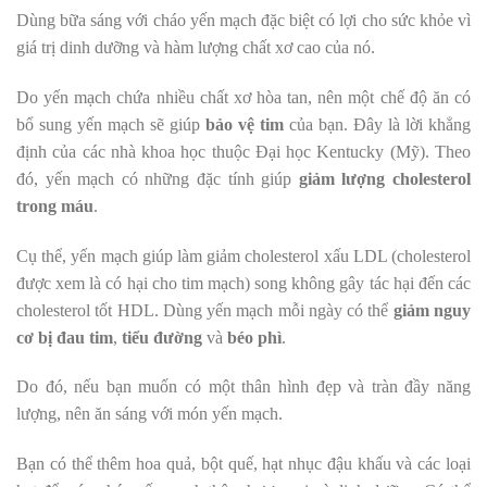
Dùng bữa sáng với cháo yến mạch đặc biệt có lợi cho sức khỏe vì
giá trị dinh dưỡng và hàm lượng chất xơ cao của nó.
Do yến mạch chứa nhiều chất xơ hòa tan, nên một chế độ ăn có
bổ sung yến mạch sẽ giúp
bảo vệ tim
của bạn. Đây là lời khẳng
định của các nhà khoa học thuộc Đại học Kentucky (Mỹ). Theo
đó, yến mạch có những đặc tính giúp
giảm lượng cholesterol
trong máu
.
Cụ thể, yến mạch giúp làm giảm cholesterol xấu LDL (cholesterol
được xem là có hại cho tim mạch) song không gây tác hại đến các
cholesterol tốt HDL. Dùng yến mạch mỗi ngày có thể
giảm nguy
cơ bị đau tim
,
tiểu đường
và
béo phì
.
Do đó, nếu bạn muốn có một thân hình đẹp và tràn đầy năng
lượng, nên ăn sáng với món yến mạch.
Bạn có thể thêm hoa quả, bột quế, hạt nhục đậu khấu và các loại