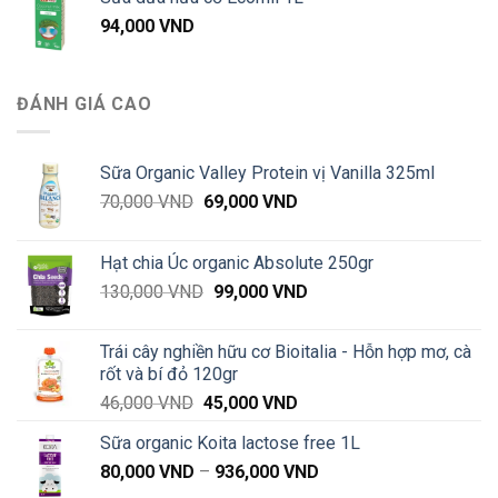
57,000 VND
94,000
VND
đến
660,000 VND
ĐÁNH GIÁ CAO
Sữa Organic Valley Protein vị Vanilla 325ml
Giá
Giá
70,000
VND
69,000
VND
gốc
hiện
là:
tại
Hạt chia Úc organic Absolute 250gr
70,000 VND.
là:
Giá
Giá
130,000
VND
99,000
VND
69,000 VND.
gốc
hiện
là:
tại
Trái cây nghiền hữu cơ Bioitalia - Hỗn hợp mơ, cà
130,000 VND.
là:
rốt và bí đỏ 120gr
99,000 VND.
Giá
Giá
46,000
VND
45,000
VND
gốc
hiện
Sữa organic Koita lactose free 1L
là:
tại
Khoảng
80,000
VND
–
46,000 VND.
936,000
VND
là:
giá:
45,000 VND.