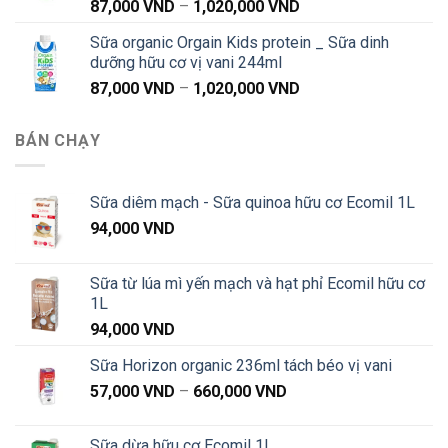
Khoảng
87,000
VND
–
1,020,000
VND
đến
giá:
1,040,000 VND
Sữa organic Orgain Kids protein _ Sữa dinh
từ
dưỡng hữu cơ vị vani 244ml
87,000 VND
Khoảng
87,000
VND
–
1,020,000
VND
đến
giá:
1,020,000 VND
từ
BÁN CHẠY
87,000 VND
đến
1,020,000 VND
Sữa diêm mạch - Sữa quinoa hữu cơ Ecomil 1L
94,000
VND
Sữa từ lúa mì yến mạch và hạt phỉ Ecomil hữu cơ
1L
94,000
VND
Sữa Horizon organic 236ml tách béo vị vani
Khoảng
57,000
VND
–
660,000
VND
giá:
từ
Sữa dừa hữu cơ Ecomil 1L