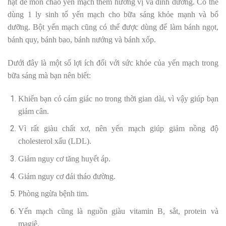
hạt để món cháo yến mạch thêm hương vị và dinh dưỡng. Có thể
dùng 1 ly sinh tố yến mạch cho bữa sáng khỏe mạnh và bổ
dưỡng. Bột yến mạch cũng có thể được dùng để làm bánh ngọt,
bánh quy, bánh bao, bánh nướng và bánh xốp.
Dưới đây là một số lợi ích đối với sức khỏe của yến mạch trong
bữa sáng mà bạn nên biết:
Khiến bạn có cảm giác no trong thời gian dài, vì vậy giúp bạn
giảm cân.
Vì rất giàu chất xơ, nên yến mạch giúp giảm nồng độ
cholesterol xấu (LDL).
Giảm nguy cơ tăng huyết áp.
Giảm nguy cơ đái tháo đường.
Phòng ngừa bệnh tim.
Yến mạch cũng là nguồn giàu vitamin B, sắt, protein và
magiê.