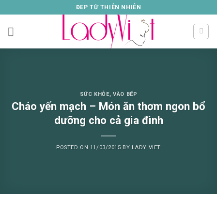
Skip
ĐEP TỪ THIÊN NHIÊN
to
content
SỨC KHỎE
,
VÀO BẾP
Cháo yến mạch – Món ăn thơm ngon bổ
dưỡng cho cả gia đình
POSTED ON
11/03/2015
BY
LADY VIET