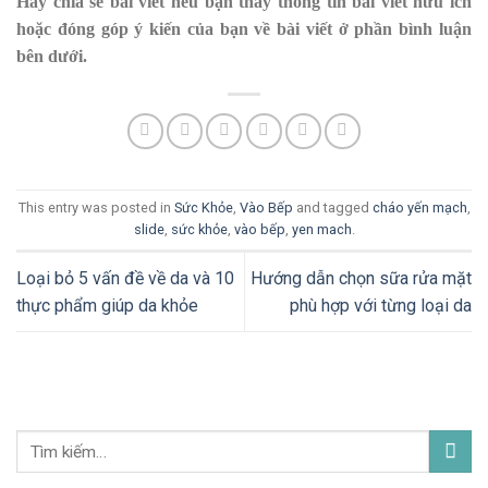
Hãy chia sẻ bài viết nếu bạn thấy thông tin bài viết hữu ích
hoặc đóng góp ý kiến của bạn về bài viết ở phần bình luận
bên dưới.
This entry was posted in
Sức Khỏe
,
Vào Bếp
and tagged
cháo yến mạch
,
slide
,
sức khỏe
,
vào bếp
,
yen mach
.
Loại bỏ 5 vấn đề về da và 10
Hướng dẫn chọn sữa rửa mặt
thực phẩm giúp da khỏe
phù hợp với từng loại da