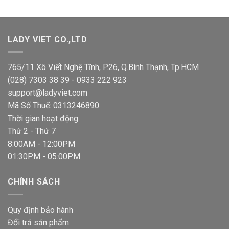
từ
80,000 VND
đến
LADY VIET CO.,LTD
936,000 VND
765/11 Xô Viết Nghệ Tĩnh, P.26, Q.Bình Thạnh, Tp.HCM
(028) 7303 38 39 - 0933 222 923
support@ladyviet.com
Mã Số Thuế: 0313246890
Thời gian hoạt động:
Thứ 2 - Thứ 7
8:00AM - 12:00PM
01:30PM - 05:00PM
CHÍNH SÁCH
Quy định bảo hành
Đổi trả sản phẩm