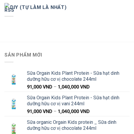
DIY (TỰ LÀM LÀ NHẤT)
SẢN PHẨM MỚI
Sữa Orgain Kids Plant Protein - Sữa hạt dinh
dưỡng hữu cơ vị chocolate 244ml
Khoảng
91,000
VND
–
1,040,000
VND
giá:
Sữa Orgain Kids Plant Protein - Sữa hạt dinh
từ
dưỡng hữu cơ vị vani 244ml
91,000 VND
Khoảng
91,000
VND
–
1,040,000
VND
đến
giá:
1,040,000 VND
Sữa organic Orgain Kids protein _ Sữa dinh
từ
dưỡng hữu cơ vị chocolate 244ml
91,000 VND