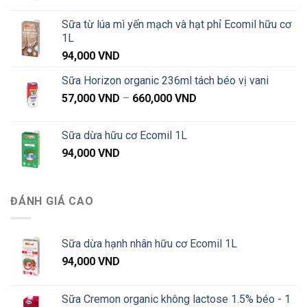
Sữa từ lúa mì yến mạch và hạt phỉ Ecomil hữu cơ
1L
94,000
VND
Sữa Horizon organic 236ml tách béo vị vani
Khoảng
57,000
VND
–
660,000
VND
giá:
từ
Sữa dừa hữu cơ Ecomil 1L
57,000 VND
94,000
VND
đến
660,000 VND
ĐÁNH GIÁ CAO
Sữa dừa hạnh nhân hữu cơ Ecomil 1L
94,000
VND
Sữa Cremon organic không lactose 1.5% béo - 1