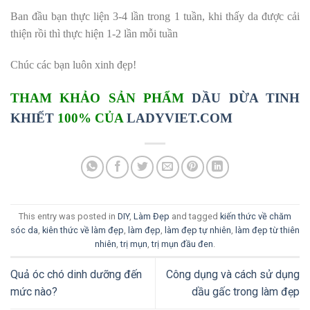
Ban đầu bạn thực liện 3-4 lần trong 1 tuần, khi thấy da được cải
thiện rồi thì thực hiện 1-2 lần mỗi tuần
Chúc các bạn luôn xinh đẹp!
THAM KHẢO SẢN PHẨM
DẦU DỪA TINH
KHIẾT
100% CỦA
LADYVIET.COM
This entry was posted in
DIY
,
Làm Đẹp
and tagged
kiến thức về chăm
sóc da
,
kiên thức về làm đẹp
,
làm đẹp
,
làm đẹp tự nhiên
,
làm đẹp từ thiên
nhiên
,
trị mụn
,
trị mụn đầu đen
.
Quả óc chó dinh dưỡng đến
Công dụng và cách sử dụng
mức nào?
dầu gấc trong làm đẹp