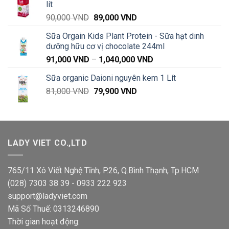
lít
Giá
Giá
90,000
VND
89,000
VND
gốc
hiện
Sữa Orgain Kids Plant Protein - Sữa hạt dinh
là:
tại
dưỡng hữu cơ vị chocolate 244ml
90,000 VND.
là:
Khoảng
91,000
VND
–
1,040,000
VND
89,000 VND.
giá:
Sữa organic Daioni nguyên kem 1 Lít
từ
Giá
Giá
81,000
VND
79,900
VND
91,000 VND
gốc
hiện
đến
là:
tại
1,040,000 VND
81,000 VND.
là:
79,900 VND.
LADY VIET CO.,LTD
765/11 Xô Viết Nghệ Tĩnh, P.26, Q.Bình Thạnh, Tp.HCM
(028) 7303 38 39 - 0933 222 923
support@ladyviet.com
Mã Số Thuế: 0313246890
Thời gian hoạt động: