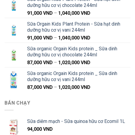
dưỡng hữu cơ vị chocolate 244ml
Khoảng
91,000
VND
–
1,040,000
VND
giá:
Sữa Orgain Kids Plant Protein - Sữa hạt dinh
từ
dưỡng hữu cơ vị vani 244ml
91,000 VND
Khoảng
91,000
VND
–
1,040,000
VND
đến
giá:
1,040,000 VND
Sữa organic Orgain Kids protein _ Sữa dinh
từ
dưỡng hữu cơ vị chocolate 244ml
91,000 VND
Khoảng
87,000
VND
–
1,020,000
VND
đến
giá:
1,040,000 VND
Sữa organic Orgain Kids protein _ Sữa dinh
từ
dưỡng hữu cơ vị vani 244ml
87,000 VND
Khoảng
87,000
VND
–
1,020,000
VND
đến
giá:
1,020,000 VND
từ
BÁN CHẠY
87,000 VND
đến
1,020,000 VND
Sữa diêm mạch - Sữa quinoa hữu cơ Ecomil 1L
94,000
VND