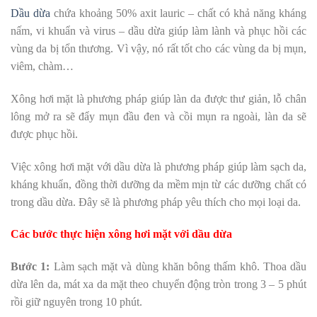
Dầu dừa
chứa khoảng 50% axit lauric – chất có khả năng kháng
nấm, vi khuẩn và virus – dầu dừa giúp làm lành và phục hồi các
vùng da bị tổn thương. Vì vậy, nó rất tốt cho các vùng da bị mụn,
viêm, chàm…
Xông hơi mặt là phương pháp giúp làn da được thư giản, lỗ chân
lông mở ra sẽ đẩy mụn đầu đen và cồi mụn ra ngoài, làn da sẽ
được phục hồi.
Việc xông hơi mặt với dầu dừa là phương pháp giúp làm sạch da,
kháng khuẩn, đồng thời dưỡng da mềm mịn từ các dưỡng chất có
trong dầu dừa. Đây sẽ là phương pháp yêu thích cho mọi loại da.
Các bước thực hiện xông hơi mặt với dầu dừa
Bước 1:
Làm sạch mặt và dùng khăn bông thấm khô. Thoa dầu
dừa lên da, mát xa da mặt theo chuyển động tròn trong 3 – 5 phút
rồi giữ nguyên trong 10 phút.