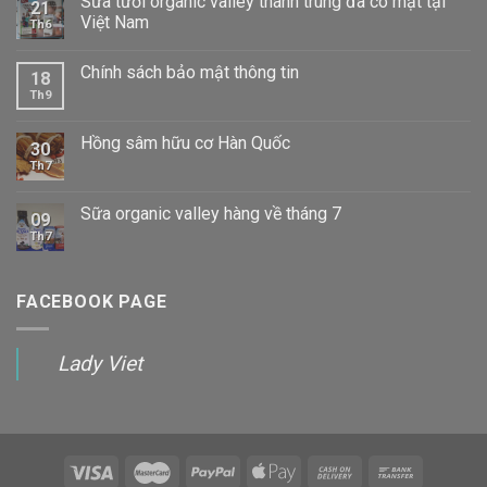
Sữa tươi organic valley thanh trùng đã có mặt tại
21
Việt Nam
Th6
Chính sách bảo mật thông tin
18
Th9
Hồng sâm hữu cơ Hàn Quốc
30
Th7
Sữa organic valley hàng về tháng 7
09
Th7
FACEBOOK PAGE
Lady Viet