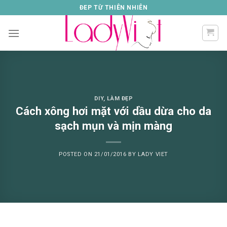
Skip
ĐEP TỪ THIÊN NHIÊN
to
content
DIY
,
LÀM ĐẸP
Cách xông hơi mặt với dầu dừa cho da
sạch mụn và mịn màng
POSTED ON
21/01/2016
BY
LADY VIET