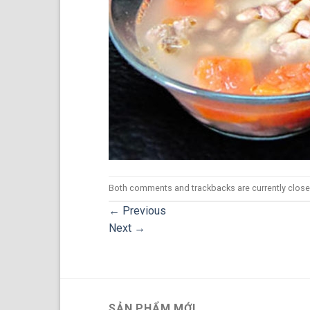
Both comments and trackbacks are currently close
←
Previous
Next
→
SẢN PHẨM MỚI