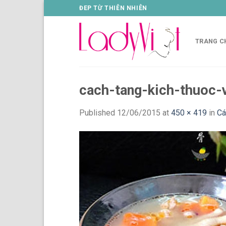
Skip
ĐEP TỪ THIÊN NHIÊN
to
content
TRANG C
cach-tang-kich-thuoc-
Published
12/06/2015
at
450 × 419
in
Cá