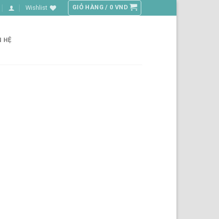
GIỎ HÀNG /
0
VND
Wishlist
N HỆ