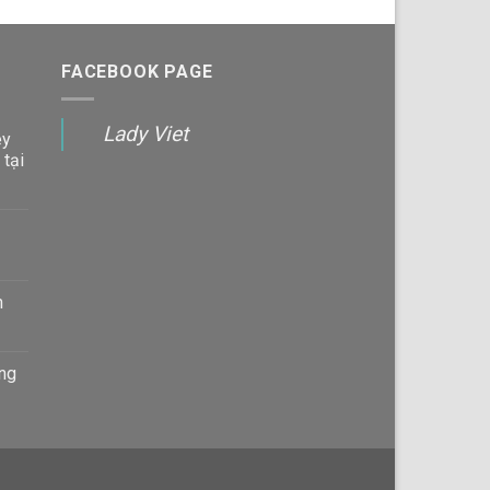
450,000 VND
FACEBOOK PAGE
Lady Viet
ey
 tại
n
àng