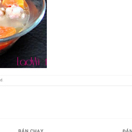
d.
BÁN CHẠY
ĐÁN