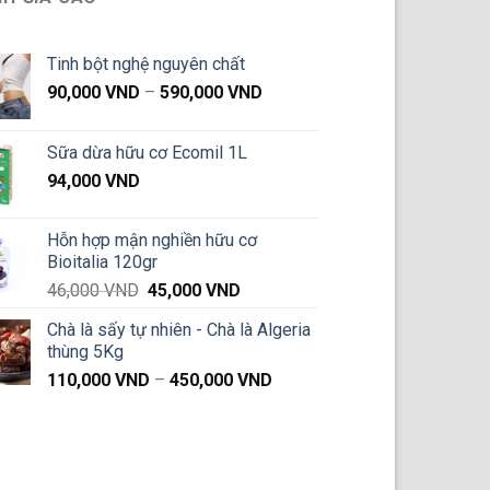
Tinh bột nghệ nguyên chất
Khoảng
90,000
VND
–
590,000
VND
giá:
từ
Sữa dừa hữu cơ Ecomil 1L
90,000 VND
94,000
VND
đến
590,000 VND
Hỗn hợp mận nghiền hữu cơ
Bioitalia 120gr
Giá
Giá
46,000
VND
45,000
VND
gốc
hiện
Chà là sấy tự nhiên - Chà là Algeria
là:
tại
thùng 5Kg
46,000 VND.
là:
Khoảng
110,000
VND
–
450,000
VND
45,000 VND.
giá:
từ
110,000 VND
đến