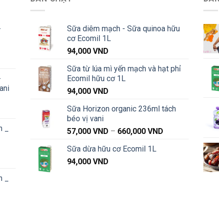
-
Sữa diêm mạch - Sữa quinoa hữu
cơ Ecomil 1L
94,000
VND
Khoảng
Sữa từ lúa mì yến mạch và hạt phỉ
iá:
-
Ecomil hữu cơ 1L
từ
ani
91,000 VND
94,000
VND
đến
Sữa Horizon organic 236ml tách
Khoảng
1,040,000 VND
béo vị vani
iá:
n _
từ
Khoảng
57,000
VND
–
660,000
VND
91,000 VND
giá:
Sữa dừa hữu cơ Ecomil 1L
đến
từ
Khoảng
1,040,000 VND
94,000
VND
57,000 VND
iá:
đến
n _
từ
660,000 VND
87,000 VND
đến
Khoảng
1,020,000 VND