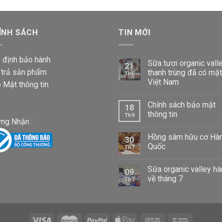
iá:
từ
87,000 VND
ÍNH SÁCH
đến
TIN MỚI
1,020,000 VND
 định bảo hành
Sữa tươi organic vall
21
 trả sản phẩm
thanh trùng đã có mặt
Th6
Việt Nam
 Mật thông tin
Chính sách bảo mật
18
thông tin
Th9
ng Nhận :
Hồng sâm hữu cơ Hà
30
Quốc
Th7
Sữa organic valley h
09
về tháng 7
Th7