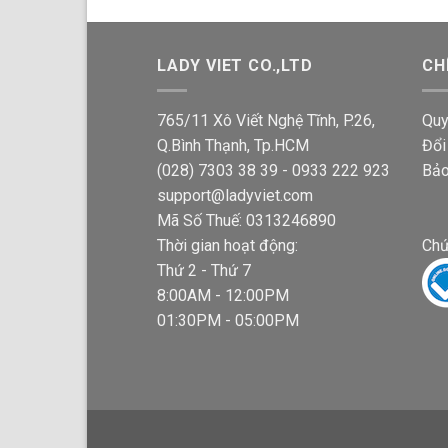
g
LADY VIET CO.,LTD
CH
765/11 Xô Viết Nghệ Tĩnh, P.26,
Quy
Q.Bình Thạnh, Tp.HCM
Đổi
(028) 7303 38 39 - 0933 222 923
Bảo
support@ladyviet.com
Mã Số Thuế: 0313246890
Thời gian hoạt động:
Chứ
Thứ 2 - Thứ 7
8:00AM - 12:00PM
01:30PM - 05:00PM