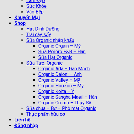
Làm Đẹp
Sức Khỏe
Vào Bếp
Khuyến Mại
Shop
Hạt Dinh Dưỡng
Trái cây sấy
Sữa Organic nhập khẩu
Organic Orgain – Mỹ
Sữa Pororo F&B – Hàn
Sữa Hạt Organic
Sữa Tươi Organic
Organic Arla – Đan Mạch
Organic Daioni – Anh
Organic Valley – Mỹ
Organic Horizon – Mỹ
Organic Koita – Ý
Organic Sangha Maeil – Hàn
Organic Cremo – Thụy Sỹ
Sữa chua – Bơ – Phô mát Organic
Thực phẩm hữu cơ
Liên hệ
Đăng nhập