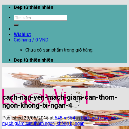
Skip
Đep từ thiên nhiên
to
Tìm
content
kiếm:
Wishlist
Giỏ hàng /
0
VND
Chưa có sản phẩm trong giỏ hàng.
Đep từ thiên nhiên
cach-nau-yen-mach-giam-can-thom-
ngon-khong-bi-ngan-4
Published
29/05/2015
at
648 × 354
in
Cách nấu cháo yến
mạch giảm cân thơm ngon, không bị ngán