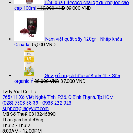
Dầu dừa Lifecoco chai xịt dưỡng tóc cao
Giá
Giá
cấp 100ml
119,000
VND
89,000
VND
gốc
hiện
là:
tại
119,000 VND.
là:
89,000 VND.
Nam việt quất sấy 120gr - Nhập khẩu
Canada
95,000
VND
Sữa yến mạch hữu cơ Koita 1L - Sữa
Giá
Giá
organic Ý
38,000
VND
37,000
VND
gốc
hiện
Lady Viet Co.,Ltd
là:
tại
765/11 Xô Viết Nghệ Tĩnh, P.26, Q.Bình Thạnh, Tp.HCM
38,000 VND.
là:
(028) 7303 38 39 - 0933 222 923
37,000 VND.
support@ladyviet.com
Mã Số Thuế: 0313246890
Thời gian hoạt động:
Thứ 2 - Thứ 7
8:00AM - 12:00PM