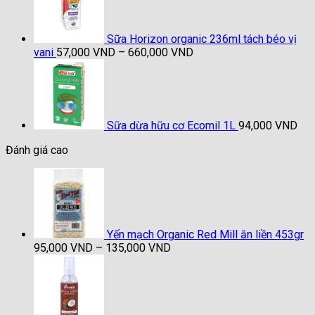
Sữa Horizon organic 236ml tách béo vị
Khoảng
vani
57,000
VND
–
660,000
VND
giá:
từ
57,000 VND
đến
660,000 VND
Sữa dừa hữu cơ Ecomil 1L
94,000
VND
Đánh giá cao
Yến mạch Organic Red Mill ăn liền 453gr
Khoảng
95,000
VND
–
135,000
VND
giá:
từ
95,000 VND
đến
135,000 VND