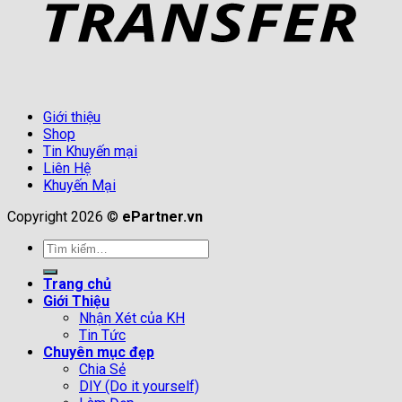
Giới thiệu
Shop
Tin Khuyến mại
Liên Hệ
Khuyến Mại
Copyright 2026 ©
ePartner.vn
Tìm
kiếm:
Trang chủ
Giới Thiệu
Nhận Xét của KH
Tin Tức
Chuyên mục đẹp
Chia Sẻ
DIY (Do it yourself)