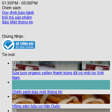
01:30PM - 05:00PM
Chính sách
Quy định bảo hành
Đổi trả sản phẩm
Bảo Mật thông tin
Chứng Nhận :
Tin mới
21
Th6
Sữa tươi organic valley thanh trùng đã có mặt tại Việt
Nam
18
Th9
Chính sách bảo mật thông tin
30
Th7
Hồng sâm hữu cơ Hàn Quốc
09