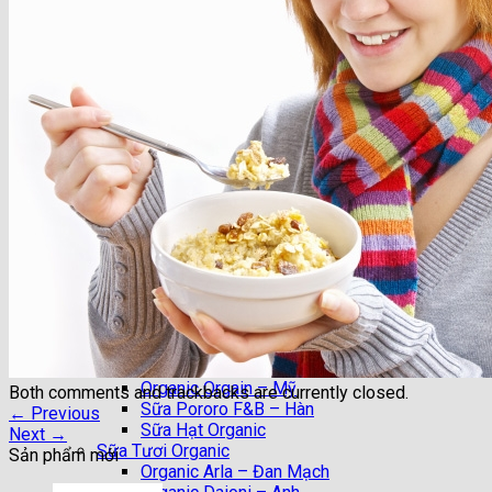
Trang chủ
Giới Thiệu
Nhận Xét của KH
Tin Tức
Chuyên mục đẹp
Chia Sẻ
DIY (Do it yourself)
Làm Đẹp
Sức Khỏe
Vào Bếp
Khuyến Mại
Shop
Hạt Dinh Dưỡng
Trái cây sấy
Sữa Organic nhập khẩu
Organic Orgain – Mỹ
Both comments and trackbacks are currently closed.
Sữa Pororo F&B – Hàn
←
Previous
Sữa Hạt Organic
Next
→
Sữa Tươi Organic
Sản phẩm mới
Organic Arla – Đan Mạch