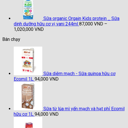
87,000 VND
đến
1,020,000 VND
Sữa organic Orgain Kids protein _ Sữa
dinh dưỡng hữu cơ vị vani 244ml
87,000
VND
–
Khoảng
1,020,000
VND
giá:
Bán chạy
từ
87,000 VND
đến
1,020,000 VND
Sữa diêm mạch - Sữa quinoa hữu cơ
Ecomil 1L
94,000
VND
Sữa từ lúa mì yến mạch và hạt phỉ Ecomil
hữu cơ 1L
94,000
VND