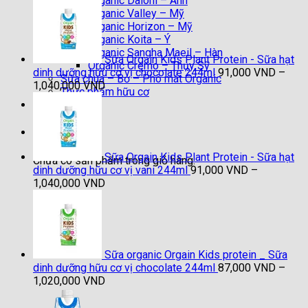
Organic Daioni – Anh
Organic Valley – Mỹ
Organic Horizon – Mỹ
Organic Koita – Ý
Organic Sangha Maeil – Hàn
Sữa Orgain Kids Plant Protein - Sữa hạt
Organic Cremo – Thụy Sỹ
dinh dưỡng hữu cơ vị chocolate 244ml
91,000
VND
–
Sữa chua – Bơ – Phô mát Organic
Khoảng
1,040,000
VND
Thực phẩm hữu cơ
giá:
Liên hệ
từ
91,000 VND
Giỏ hàng
đến
1,040,000 VND
Sữa Orgain Kids Plant Protein - Sữa hạt
Chưa có sản phẩm trong giỏ hàng.
dinh dưỡng hữu cơ vị vani 244ml
91,000
VND
–
Khoảng
1,040,000
VND
giá:
từ
91,000 VND
đến
1,040,000 VND
Sữa organic Orgain Kids protein _ Sữa
dinh dưỡng hữu cơ vị chocolate 244ml
87,000
VND
–
Khoảng
1,020,000
VND
giá:
từ