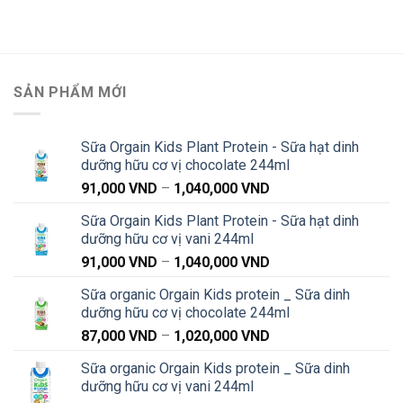
SẢN PHẨM MỚI
Sữa Orgain Kids Plant Protein - Sữa hạt dinh
dưỡng hữu cơ vị chocolate 244ml
Khoảng
91,000
VND
–
1,040,000
VND
giá:
Sữa Orgain Kids Plant Protein - Sữa hạt dinh
từ
dưỡng hữu cơ vị vani 244ml
91,000 VND
Khoảng
91,000
VND
–
1,040,000
VND
đến
giá:
1,040,000 VND
Sữa organic Orgain Kids protein _ Sữa dinh
từ
dưỡng hữu cơ vị chocolate 244ml
91,000 VND
Khoảng
87,000
VND
–
1,020,000
VND
đến
giá:
1,040,000 VND
Sữa organic Orgain Kids protein _ Sữa dinh
từ
dưỡng hữu cơ vị vani 244ml
87,000 VND