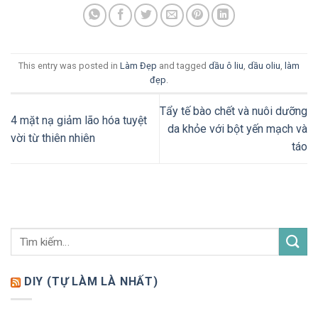
This entry was posted in
Làm Đẹp
and tagged
dầu ô liu
,
dầu oliu
,
làm
đẹp
.
Tẩy tế bào chết và nuôi dưỡng
4 mặt nạ giảm lão hóa tuyệt
da khỏe với bột yến mạch và
vời từ thiên nhiên
táo
DIY (TỰ LÀM LÀ NHẤT)