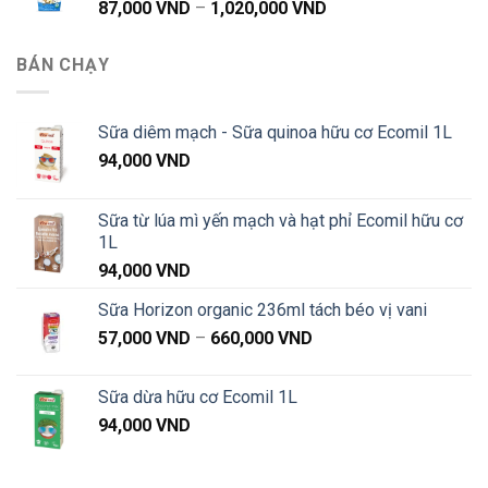
Khoảng
87,000
VND
–
1,020,000
VND
đến
giá:
1,020,000 VND
từ
BÁN CHẠY
87,000 VND
đến
1,020,000 VND
Sữa diêm mạch - Sữa quinoa hữu cơ Ecomil 1L
94,000
VND
Sữa từ lúa mì yến mạch và hạt phỉ Ecomil hữu cơ
1L
94,000
VND
Sữa Horizon organic 236ml tách béo vị vani
Khoảng
57,000
VND
–
660,000
VND
giá:
từ
Sữa dừa hữu cơ Ecomil 1L
57,000 VND
94,000
VND
đến
660,000 VND