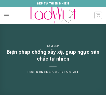
Skip
ĐEP TỪ THIÊN NHIÊN
to
content
LÀM ĐẸP
Biện pháp chống xảy xệ, giúp ngực săn
chắc tự nhiên
POSTED ON
04/03/2015
BY
LADY VIET