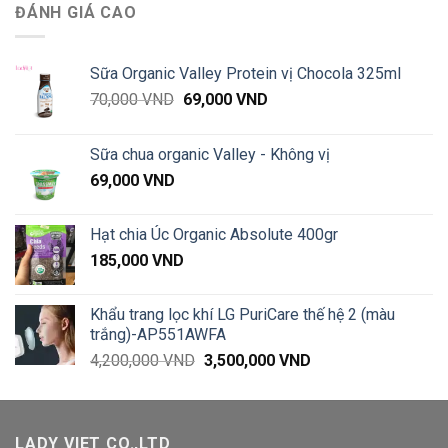
ĐÁNH GIÁ CAO
Sữa Organic Valley Protein vị Chocola 325ml
Giá
Giá
70,000
VND
69,000
VND
gốc
hiện
là:
tại
Sữa chua organic Valley - Không vị
70,000 VND.
là:
69,000
VND
69,000 VND.
Hạt chia Úc Organic Absolute 400gr
185,000
VND
Khẩu trang lọc khí LG PuriCare thế hệ 2 (màu
trắng)-AP551AWFA
Giá
Giá
4,200,000
VND
3,500,000
VND
gốc
hiện
là:
tại
4,200,000 VND.
là:
LADY VIET CO.,LTD
3,500,000 VND.