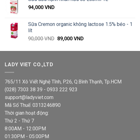
120,000 VND
94,000
VND
đến
490,000 VND
Sữa Cremon organic không lactose 1.5% béo - 1
lít
Giá
Giá
90,000
VND
89,000
VND
gốc
hiện
là:
tại
90,000 VND.
là:
LADY VIET CO.,LTD
89,000 VND.
765/11 Xô Viết Nghệ Tĩnh, P.26, Q.Bình Thạnh, Tp.HCM
(028) 7303 38 39 - 0933 222 923
support@ladyviet.com
Mã Số Thuế: 0313246890
Thời gian hoạt động:
Thứ 2 - Thứ 7
8:00AM - 12:00PM
01:30PM - 05:00PM