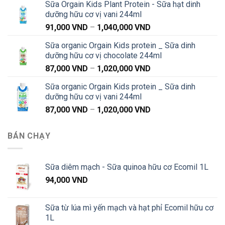
Sữa Orgain Kids Plant Protein - Sữa hạt dinh
từ
dưỡng hữu cơ vị vani 244ml
91,000 VND
Khoảng
91,000
VND
–
1,040,000
VND
đến
giá:
1,040,000 VND
Sữa organic Orgain Kids protein _ Sữa dinh
từ
dưỡng hữu cơ vị chocolate 244ml
91,000 VND
Khoảng
87,000
VND
–
1,020,000
VND
đến
giá:
1,040,000 VND
Sữa organic Orgain Kids protein _ Sữa dinh
từ
dưỡng hữu cơ vị vani 244ml
87,000 VND
Khoảng
87,000
VND
–
1,020,000
VND
đến
giá:
1,020,000 VND
từ
BÁN CHẠY
87,000 VND
đến
1,020,000 VND
Sữa diêm mạch - Sữa quinoa hữu cơ Ecomil 1L
94,000
VND
Sữa từ lúa mì yến mạch và hạt phỉ Ecomil hữu cơ
1L