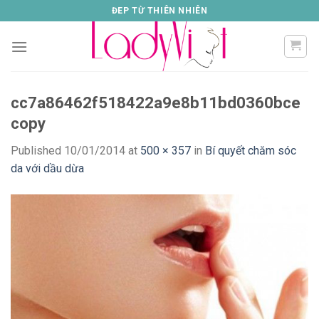
Skip
ĐEP TỪ THIÊN NHIÊN
to
content
cc7a86462f518422a9e8b11bd0360bce
copy
Published
10/01/2014
at
500 × 357
in
Bí quyết chăm sóc
da với dầu dừa