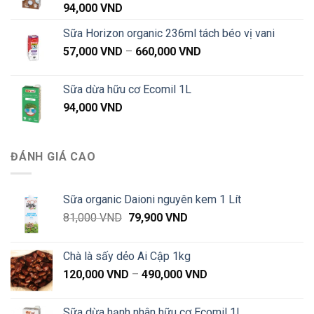
94,000
VND
Sữa Horizon organic 236ml tách béo vị vani
Khoảng
57,000
VND
–
660,000
VND
giá:
từ
Sữa dừa hữu cơ Ecomil 1L
57,000 VND
94,000
VND
đến
660,000 VND
ĐÁNH GIÁ CAO
Sữa organic Daioni nguyên kem 1 Lít
Giá
Giá
81,000
VND
79,900
VND
gốc
hiện
là:
tại
Chà là sấy dẻo Ai Cập 1kg
81,000 VND.
là:
Khoảng
120,000
VND
–
490,000
VND
79,900 VND.
giá:
từ
Sữa dừa hạnh nhân hữu cơ Ecomil 1L